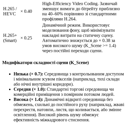
High-Efficiency Video Coding. Зазвичай
H.265 /
зменшує вимоги до бітрейту приблизно
× 0.40
HEVC
на 40–60% порівняно зі стандартними
профілями H.264.
Динамічний режим. Використовує
моделювання фону, щоб мінімізувати
H.265+
накладні витрати на статичну сцену.
× 0.25
(Smart)
Автоматично знижується до × 0.38 за
умов високого шуму (K_Scene >= 1.4)
через постійні переходи сцени.
Модифікатори складності сцени (K_Scene)
Низька (× 0.7):
Середовища з контрольованим доступом
і мінімальним зсувом пікселів (наприклад, тихі склади
або нічні внутрішні коридори).
Середня (× 1.0):
Стандартні торгові середовища чи
комерційні приміщення з помірним потоком людей.
Висока (× 1.4):
Динамічні відкриті середовища без
обмежень, схильні до постійного руху (наприклад, жваві
перехрестя, натовпи, листя, що коливається, або змінне
освітлення). Високий рівень шуму обмежує
ефективність міжкадрового стиснення.