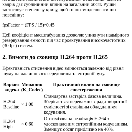
кадрів дає сублінійний вплив на загальний обсяг. Рушій
застосовує степеневу криву, щоб точно змоделювати цю
поведінку:
fpsFactor = (FPS / 15)^0.45
Цей коефіцієнт масштабування дозволяє уникнути надмірного
резервування ємності під час проєктування високочастотних
(30 fps) систем.
2. Вимоги до сховища H.264 проти H.265
Ефективність стиснення відео змінюється залежно від рівня
шуму навколишнього середовища та ентропії руху.
Варіант
Множник
Практичний вплив на сховище
кодека
(K_Codec)
спостереження
Стандартна застаріла базова величина.
H.264
Зберігається переважно заради зворотної
× 1.00
Baseline
сумісності зі старішим обладнанням
кодування.
Оптимізована реалізація H.264 з
H.264
× 0.60
удосконаленим ентропійним кодуванням.
High
Зменшує обсяг приблизно на 40%.