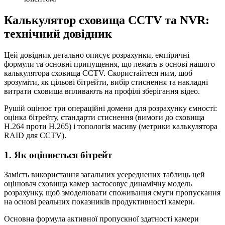
Калькулятор сховища CCTV та NVR:
технічний довідник
Цей довідник детально описує розрахунки, емпіричні
формули та основні припущення, що лежать в основі нашого
калькулятора сховища CCTV. Скористайтеся ним, щоб
зрозуміти, як цільові бітрейти, вибір стиснення та накладні
витрати сховища впливають на профілі зберігання відео.
Рушій оцінює три операційні домени для розрахунку ємності:
оцінка бітрейту, стандарти стиснення (вимоги до сховища
H.264 проти H.265) і топологія масиву (метрики калькулятора
RAID для CCTV).
1. Як оцінюється бітрейт
Замість використання загальних усереднених таблиць цей
оцінювач сховища камер застосовує динамічну модель
розрахунку, щоб змоделювати споживання смуги пропускання
на основі реальних показників продуктивності камери.
Основна формула активної пропускної здатності камери