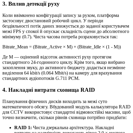
3. Вплив детекції руху
Коли ввімкнено конфігурації запису за рухом, платформа
застосовує двостановий робочий цикл. У періоди
бездіяльності потік даних знижується до заданої користувачем
межі FPS у спокої й опускає складність сцени до абсолютного
мінімуму (0.7). Чиста часова потреба розраховується так:
Bitrate_Mean = (Bitrate_Active × M) + (Bitrate_Idle × (1 - M))
Де M — оцінений відсоток активності руху протягом
стандартного 24-годинного циклу. Крім того, якщо вибрано
захоплення звуку, до активного бюджету додається незмінне
виділення 64 kbit/s (0.064 Mbit/s) на камеру для врахування
стандартних аудіопотоків G.711 PCM.
4. Накладні витрати сховища RAID
Планування фізичних дисків виходить за межі суто
математичного обсягу. Вбудований модуль калькулятора RAID
для CCTV використовує стандартні відмовостійкі масиви, щоб
точно визначити, скільки рівнів сховища потрібно придбати:
RAID 1:
Чиста дзеркальна архітектура. Накладні
витрати на надмірність вимагають рівно 2.0 × чистого