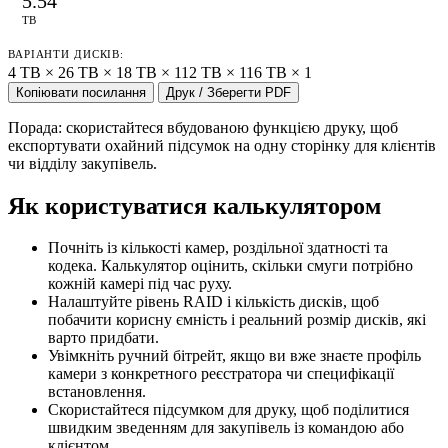
5.54
TB
ВАРІАНТИ ДИСКІВ:
4 TB × 2
6 TB × 1
8 TB × 1
12 TB × 1
16 TB × 1
Копіювати посилання
Друк / Зберегти PDF
Порада: скористайтеся вбудованою функцією друку, щоб
експортувати охайний підсумок на одну сторінку для клієнтів
чи відділу закупівель.
Як користуватися калькулятором
Почніть із кількості камер, роздільної здатності та
кодека. Калькулятор оцінить, скільки смуги потрібно
кожній камері під час руху.
Налаштуйте рівень RAID і кількість дисків, щоб
побачити корисну ємність і реальний розмір дисків, які
варто придбати.
Увімкніть ручний бітрейт, якщо ви вже знаєте профіль
камери з конкретного реєстратора чи специфікації
встановлення.
Скористайтеся підсумком для друку, щоб поділитися
швидким зведенням для закупівель із командою або
клієнтом.