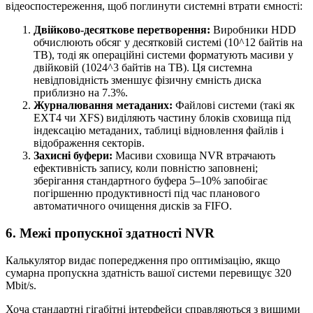
відеоспостереження, щоб поглинути системні втрати ємності:
Двійково-десяткове перетворення:
Виробники HDD
обчислюють обсяг у десятковій системі (10^12 байтів на
TB), тоді як операційні системи форматують масиви у
двійковій (1024^3 байтів на TB). Ця системна
невідповідність зменшує фізичну ємність диска
приблизно на 7.3%.
Журналювання метаданих:
Файлові системи (такі як
EXT4 чи XFS) виділяють частину блоків сховища під
індексацію метаданих, таблиці відновлення файлів і
відображення секторів.
Захисні буфери:
Масиви сховища NVR втрачають
ефективність запису, коли повністю заповнені;
зберігання стандартного буфера 5–10% запобігає
погіршенню продуктивності під час планового
автоматичного очищення дисків за FIFO.
6. Межі пропускної здатності NVR
Калькулятор видає попередження про оптимізацію, якщо
сумарна пропускна здатність вашої системи перевищує 320
Mbit/s.
Хоча стандартні гігабітні інтерфейси справляються з вищими