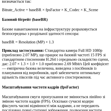
визначається так:
Bitrate_Active = baseBR × fpsFactor × K_Codec × K_Scene
Базовий бітрейт (baseBR)
Базове навантаження на інфраструктуру розраховується
безпосередньо з роздільної здатності сенсора:
baseBR = Resolution (MP) × 1.3
Приклад застосування:
Стандартна камера Full HD 1080p
(приблизно 2.07 MP), що працює на базовій частоті 15 FPS зі
стандартним стисненням H.264 і середньою складністю сцени,
дає:
2.07 × 1.3 × 1.0 × 1.0 приблизно 2.69 Mbit/s
Цей коефіцієнт
— емпірична базова величина, виведена з посібників із
планування від виробників, щоб забезпечити оптимальну
щільність пікселів під час активного спостереження.
Масштабування частоти кадрів (fpsFactor)
Масштабування смуги пропускання не змінюється лінійно зі
зміною частоти кадрів (FPS). Оскільки сучасні кодери
фіксують часові відмінності між кадрами, а не передають
послідовно повні статичні зображення, подвоєння частоти