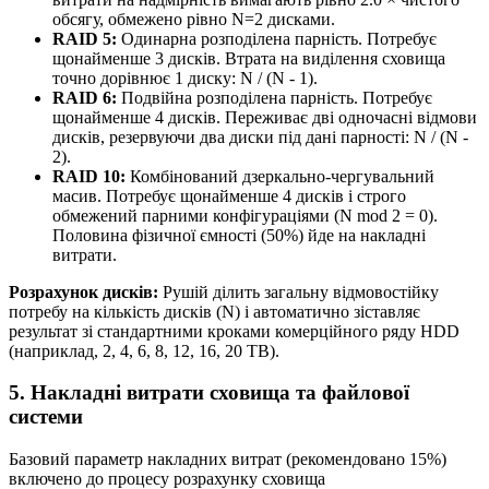
обсягу, обмежено рівно N=2 дисками.
RAID 5:
Одинарна розподілена парність. Потребує
щонайменше 3 дисків. Втрата на виділення сховища
точно дорівнює 1 диску: N / (N - 1).
RAID 6:
Подвійна розподілена парність. Потребує
щонайменше 4 дисків. Переживає дві одночасні відмови
дисків, резервуючи два диски під дані парності: N / (N -
2).
RAID 10:
Комбінований дзеркально-чергувальний
масив. Потребує щонайменше 4 дисків і строго
обмежений парними конфігураціями (N mod 2 = 0).
Половина фізичної ємності (50%) йде на накладні
витрати.
Розрахунок дисків:
Рушій ділить загальну відмовостійку
потребу на кількість дисків (N) і автоматично зіставляє
результат зі стандартними кроками комерційного ряду HDD
(наприклад, 2, 4, 6, 8, 12, 16, 20 TB).
5. Накладні витрати сховища та файлової
системи
Базовий параметр накладних витрат (рекомендовано 15%)
включено до процесу розрахунку сховища