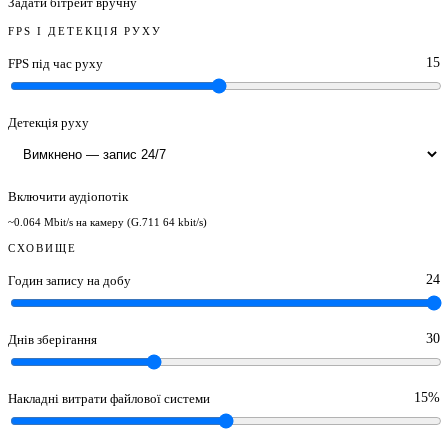
Задати бітрейт вручну
FPS І ДЕТЕКЦІЯ РУХУ
15
FPS під час руху
Детекція руху
Включити аудіопотік
~0.064 Mbit/s на камеру (G.711 64 kbit/s)
СХОВИЩЕ
24
Годин запису на добу
30
Днів зберігання
15%
Накладні витрати файлової системи