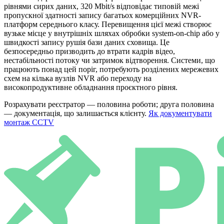
рівнями сирих даних, 320 Mbit/s відповідає типовій межі
пропускної здатності запису багатьох комерційних NVR-
платформ середнього класу. Перевищення цієї межі створює
вузьке місце у внутрішніх шляхах обробки system-on-chip або у
швидкості запису рушія бази даних сховища. Це
безпосередньо призводить до втрати кадрів відео,
нестабільності потоку чи затримок відтворення. Системи, що
працюють понад цей поріг, потребують розділених мережевих
схем на кілька вузлів NVR або переходу на
високопродуктивне обладнання проєктного рівня.
Розрахувати реєстратор — половина роботи; друга половина
— документація, що залишається клієнту.
Як документувати
монтаж CCTV