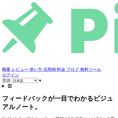
概要
レビュー
使い方
活用例
料金
ブログ
無料ツール
ログイン
言語
▾
☰
フィードバックが一目でわかるビジュ
アルノート。