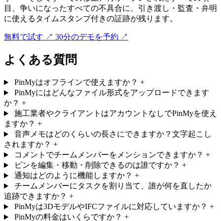
目、争いになったすべての不具合に、引き渡し・監査・弁明
に使えるタイムスタンプ付きの証跡が残ります。
無料で試す
↗
30分のデモを予約
↗
よくある質問
PinMyはオフラインで使えますか？
+
PinMyにはどんなファイル形式をアップロードできます
か？
+
施工業者やクライアントはアカウントなしでPinMyを使え
ますか？
+
音声メモはどのくらいの長さにできますか？文字起こし
されますか？
+
コメントでチームメンバーをメンションできますか？
+
ピンを編集・移動・削除できるのは誰ですか？
+
通知はどのように機能しますか？
+
チームメンバーにタスクを割り当て、誰が何を直したか
追跡できますか？
+
PinMyは3DモデルやIFCファイルに対応していますか？
+
PinMyの料金はいくらですか？
+