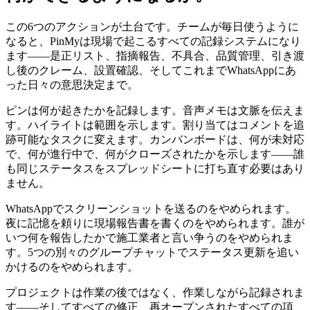
この6つのアクションが土台です。チームが毎日使うように
なると、PinMyは現場で起こるすべての記録システムになり
ます——是正リスト、指摘報告、不具合、品質管理、引き渡
し後のクレーム、設置確認、そしてこれまでWhatsAppにあ
った日々の意思決定まで。
ピンは何が起きたかを記録します。音声メモは文脈を伝えま
す。ハイライトは範囲を示します。割り当てはコメントを追
跡可能なタスクに変えます。カンバンボードは、何が未対応
で、何が進行中で、何がクローズされたかを示します——誰
も同じステータスをスプレッドシートに打ち直す必要はあり
ません。
WhatsAppでスクリーンショットを送るのをやめられます。
夜に記憶を頼りに現場報告書を書くのをやめられます。誰が
いつ何を報告したかで施工業者と言い争うのをやめられま
す。5つの別々のグループチャットでステータス更新を追い
かけるのをやめられます。
プロジェクトは作業の後ではなく、作業しながら記録されま
す——そしてすべての修正、再オープンされたすべての項