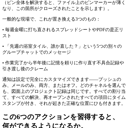
（ピン全体を解決すると、ファイル上のピンマーカーが薄く
なり、この箇所がクローズされたことを示します）。
一般的な現場で、これが置き換える3つのもの：
• 毎週金曜に打ち直されるスプレッドシートやPDFの是正リ
スト
• 「先週の浴室タイル、誰か直した？」という5つの別々の
グループチャットでのメッセージ
• 作業完了から半年後に記憶を頼りに作り直す不具合記録や
引き渡し後のクレーム
通知は設定で完全にカスタマイズできます——プッシュの
み、メールのみ、両方、またはオフ。どのチャネルを選んで
も、図面上のプロジェクト記録は同じです。すべての割り当
て、すべての解決、再オープンされたすべての項目にタイム
スタンプが付き、それが起きた正確な位置にひも付きます。
この6つのアクションを習得すると、
何ができるようになるか。