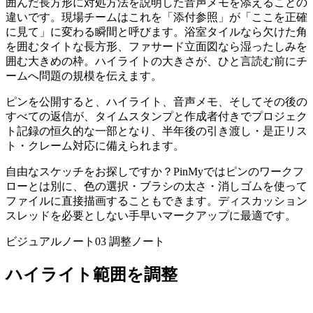
囲んだ長方形に対処方法を説明した音声メモを添えることの
違いです。現場チームはこれを「添付参照」が「ここを正確
に見て」に変わる瞬間と呼びます。浴室タイルなら欠けた角
を囲むタイトな長方形、ファサード立面図なら湿ったしみを
囲む大きめの枠。ハイライトの大きさが、ひと言読む前にチ
ームへ問題の規模を伝えます。
ピンを公開すると、ハイライト、音声メモ、そしてその後の
すべての返信が、タイムスタンプと作成者付きでプロジェク
ト記録の恒久的な一部となり、半年後の引き渡し・是正リス
ト・クレーム対応に備えられます。
自由なスケッチをお探しですか？PinMyではピンのワークフ
ローとは別に、色の選択・ブラシの太さ・消しゴムを使って
ファイルに直接描画することもできます。ディスカッション
スレッドを必要としない手早いマークアップに最適です。
ビジュアルノート03
調整ノート
ハイライト範囲を調整