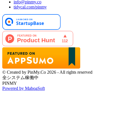
info@pinmy.co
tidycal.com/pinmy
© Created by PinMy.Co 2026 - All rights reserved
全システム稼働中
PINMY
Powered by MaboaSoft