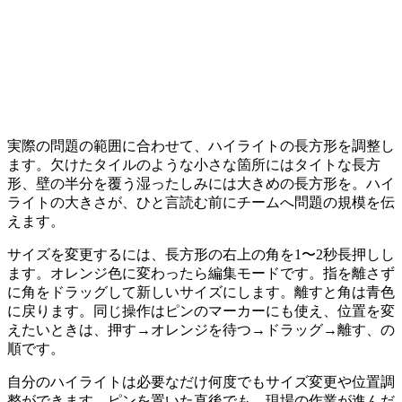
実際の問題の範囲に合わせて、ハイライトの長方形を調整し
ます。欠けたタイルのような小さな箇所にはタイトな長方
形、壁の半分を覆う湿ったしみには大きめの長方形を。ハイ
ライトの大きさが、ひと言読む前にチームへ問題の規模を伝
えます。
サイズを変更するには、長方形の右上の角を1〜2秒長押しし
ます。オレンジ色に変わったら編集モードです。指を離さず
に角をドラッグして新しいサイズにします。離すと角は青色
に戻ります。同じ操作はピンのマーカーにも使え、位置を変
えたいときは、押す→オレンジを待つ→ドラッグ→離す、の
順です。
自分のハイライトは必要なだけ何度でもサイズ変更や位置調
整ができます。ピンを置いた直後でも、現場の作業が進んだ