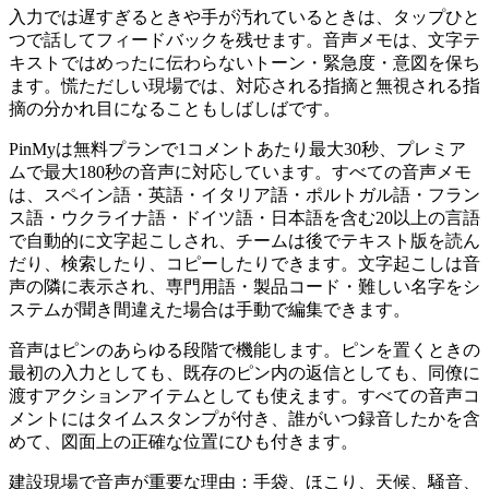
入力では遅すぎるときや手が汚れているときは、タップひと
つで話してフィードバックを残せます。音声メモは、文字テ
キストではめったに伝わらないトーン・緊急度・意図を保ち
ます。慌ただしい現場では、対応される指摘と無視される指
摘の分かれ目になることもしばしばです。
PinMyは無料プランで1コメントあたり最大30秒、プレミア
ムで最大180秒の音声に対応しています。すべての音声メモ
は、スペイン語・英語・イタリア語・ポルトガル語・フラン
ス語・ウクライナ語・ドイツ語・日本語を含む20以上の言語
で自動的に文字起こしされ、チームは後でテキスト版を読ん
だり、検索したり、コピーしたりできます。文字起こしは音
声の隣に表示され、専門用語・製品コード・難しい名字をシ
ステムが聞き間違えた場合は手動で編集できます。
音声はピンのあらゆる段階で機能します。ピンを置くときの
最初の入力としても、既存のピン内の返信としても、同僚に
渡すアクションアイテムとしても使えます。すべての音声コ
メントにはタイムスタンプが付き、誰がいつ録音したかを含
めて、図面上の正確な位置にひも付きます。
建設現場で音声が重要な理由：手袋、ほこり、天候、騒音、