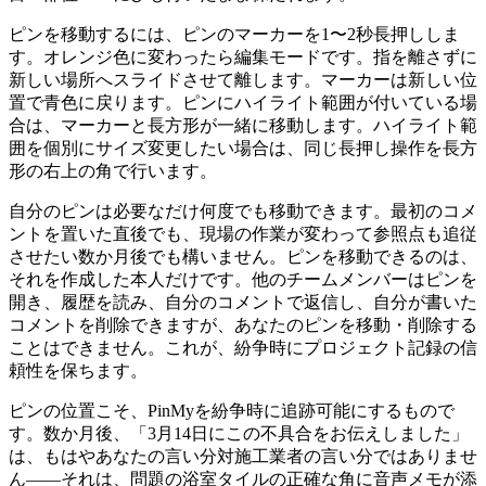
ピンを移動するには、ピンのマーカーを1〜2秒長押ししま
す。オレンジ色に変わったら編集モードです。指を離さずに
新しい場所へスライドさせて離します。マーカーは新しい位
置で青色に戻ります。ピンにハイライト範囲が付いている場
合は、マーカーと長方形が一緒に移動します。ハイライト範
囲を個別にサイズ変更したい場合は、同じ長押し操作を長方
形の右上の角で行います。
自分のピンは必要なだけ何度でも移動できます。最初のコメ
ントを置いた直後でも、現場の作業が変わって参照点も追従
させたい数か月後でも構いません。ピンを移動できるのは、
それを作成した本人だけです。他のチームメンバーはピンを
開き、履歴を読み、自分のコメントで返信し、自分が書いた
コメントを削除できますが、あなたのピンを移動・削除する
ことはできません。これが、紛争時にプロジェクト記録の信
頼性を保ちます。
ピンの位置こそ、PinMyを紛争時に追跡可能にするもので
す。数か月後、「3月14日にこの不具合をお伝えしました」
は、もはやあなたの言い分対施工業者の言い分ではありませ
ん——それは、問題の浴室タイルの正確な角に音声メモが添