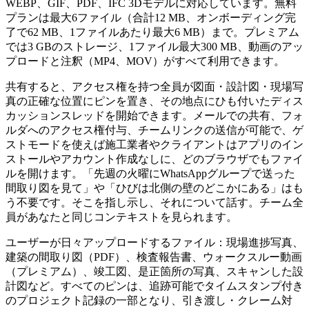
WEBP、GIF、PDF、IFC 3Dモデルに対応しています。無料
プランは最大6ファイル（合計12 MB、オンボーディング完
了で62 MB、1ファイルあたり最大6 MB）まで。プレミアム
では3 GBのストレージ、1ファイル最大300 MB、動画のアッ
プロードと注釈（MP4、MOV）がすべて利用できます。
共有すると、アクセス権を持つ全員が図面・設計図・現場写
真の正確な位置にピンを置き、その地点にひも付いたディス
カッションスレッドを開始できます。メールでの共有、フォ
ルダへのアクセス権付与、チームリンクの送信が可能で、ゲ
ストモードを使えば施工業者やクライアントはアプリのイン
ストールやアカウント作成なしに、どのブラウザでもファイ
ルを開けます。「先週の火曜にWhatsAppグループで送った
間取り図を見て」や「ひびは北側の壁のどこかにある」はも
う不要です。そこを指し示し、それについて話す。チーム全
員があなたと同じコンテキストを見られます。
ユーザーが日々アップロードするファイル：現場進捗写真、
建築の間取り図（PDF）、検査報告書、ウォークスルー動画
（プレミアム）、竣工図、是正箇所の写真、スキャンした設
計図など。すべてのピンは、追跡可能でタイムスタンプ付き
のプロジェクト記録の一部となり、引き渡し・クレーム対