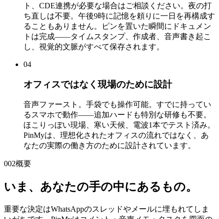
ト、CDE連携が必要な場合はご相談ください。夜の打
ち直しは不要。午後9時に記憶を頼りに一日を再構成す
ることもありません。ピンを置いた瞬間にドキュメン
トは完成——タイムスタンプ、作成者、音声書き起こ
し、視覚的文脈がすべて保存されます。
04
オフィスではなく現場のために設計
音声ファースト。手袋でも操作可能。すでに持ってい
るスマホで動作——追加ハードも特別な研修も不要。
ほこりっぽい現場、寒い天候、電波1本でテスト済み。
PinMyは、理想化されたオフィスの流れではなく、あ
なたの実際の働き方のために設計されています。
002
概要
いま、あなたの手の中にあるもの。
重要な決定はWhatsAppのスレッドやメールに埋もれてしま