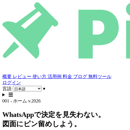
概要
レビュー
使い方
活用例
料金
ブログ
無料ツール
ログイン
言語
▾
☰
001 - ホーム
v.2026
WhatsAppで決定を見失わない。
図面にピン留めしよう。