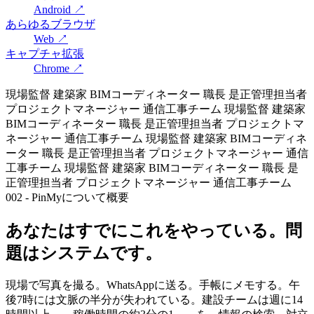
Android
↗
あらゆるブラウザ
Web
↗
キャプチャ拡張
Chrome
↗
現場監督
建築家
BIMコーディネーター
職長
是正管理担当者
プロジェクトマネージャー
通信工事チーム
現場監督
建築家
BIMコーディネーター
職長
是正管理担当者
プロジェクトマ
ネージャー
通信工事チーム
現場監督
建築家
BIMコーディネ
ーター
職長
是正管理担当者
プロジェクトマネージャー
通信
工事チーム
現場監督
建築家
BIMコーディネーター
職長
是
正管理担当者
プロジェクトマネージャー
通信工事チーム
002 - PinMyについて
概要
あなたはすでにこれをやっている。問
題はシステムです。
現場で写真を撮る。WhatsAppに送る。手帳にメモする。午
後7時には文脈の半分が失われている。建設チームは週に14