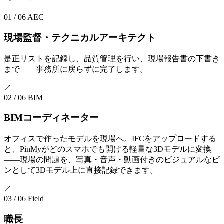
01 / 06
AEC
現場監督・テクニカルアーキテクト
是正リストを記録し、品質管理を行い、現場報告書の下書き
まで——事務所に戻らずに完了します。
↗
02 / 06
BIM
BIMコーディネーター
オフィスで作ったモデルを現場へ。IFCをアップロードする
と、PinMyがどのスマホでも開ける軽量な3Dモデルに変換
——現場の問題を、写真・音声・動画付きのビジュアルなピ
ンとして3Dモデル上に直接記録できます。
↗
03 / 06
Field
職長