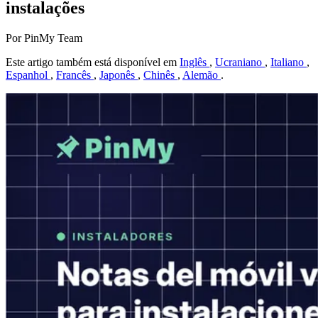
instalações
Por PinMy Team
Este artigo também está disponível em
Inglês
,
Ucraniano
,
Italiano
,
Espanhol
,
Francês
,
Japonês
,
Chinês
,
Alemão
.