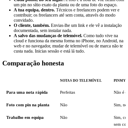
um pin no sítio exato da planta ou de uma foto do espaço.
A tua equipa, dentro.
Técnicos e freelancers podem ver e
contribuir; os freelancers até sem conta, através do modo
convidado.
O cliente, também.
Envias-lhe um link e ele vê a instalação
documentada, sem instalar nada.
A salvo das mudanças de telemóvel.
Como tudo vive na
cloud e funciona da mesma forma no iPhone, no Android, na
web e no navegador, mudar de telemóvel ou de marca não te
custa nada. Inicias sessão e está lá tudo.
Comparação honesta
NOTAS DO TELEMÓVEL
PINMY
Para uma nota rápida
Perfeitas
Não é o
Foto com pin na planta
Não
Sim, no
Trabalho em equipa
Não
Sim, c
sem con