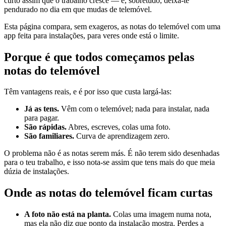
curto assim que o trabalho cresce — e, sobretudo, deixa-te
pendurado no dia em que mudas de telemóvel.
Esta página compara, sem exageros, as notas do telemóvel com uma
app feita para instalações, para veres onde está o limite.
Porque é que todos começamos pelas
notas do telemóvel
Têm vantagens reais, e é por isso que custa largá-las:
Já as tens.
Vêm com o telemóvel; nada para instalar, nada
para pagar.
São rápidas.
Abres, escreves, colas uma foto.
São familiares.
Curva de aprendizagem zero.
O problema não é as notas serem más. É não terem sido desenhadas
para o teu trabalho, e isso nota-se assim que tens mais do que meia
dúzia de instalações.
Onde as notas do telemóvel ficam curtas
A foto não está na planta.
Colas uma imagem numa nota,
mas ela não diz que ponto da instalação mostra. Perdes a