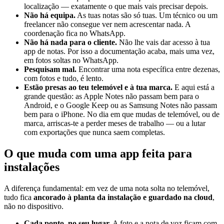
localização — exatamente o que mais vais precisar depois.
Não há equipa.
As tuas notas são só tuas. Um técnico ou um
freelancer não consegue ver nem acrescentar nada. A
coordenação fica no WhatsApp.
Não há nada para o cliente.
Não lhe vais dar acesso à tua
app de notas. Por isso a documentação acaba, mais uma vez,
em fotos soltas no WhatsApp.
Pesquisam mal.
Encontrar uma nota específica entre dezenas,
com fotos e tudo, é lento.
Estão presas ao teu telemóvel e à tua marca.
E aqui está a
grande questão: as Apple Notes não passam bem para o
Android, e o Google Keep ou as Samsung Notes não passam
bem para o iPhone. No dia em que mudas de telemóvel, ou de
marca, arriscas-te a perder meses de trabalho — ou a lutar
com exportações que nunca saem completas.
O que muda com uma app feita para
instalações
A diferença fundamental: em vez de uma nota solta no telemóvel,
tudo fica
ancorado à planta da instalação e guardado na cloud
,
não no dispositivo.
Cada ponto, no seu lugar.
A foto e a nota de voz ficam com