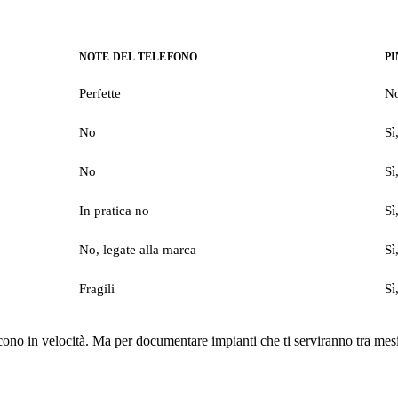
NOTE DEL TELEFONO
P
Perfette
No
No
Sì
No
Sì
In pratica no
Sì
No, legate alla marca
Sì
Fragili
Sì
cono in velocità. Ma per documentare impianti che ti serviranno tra mesi