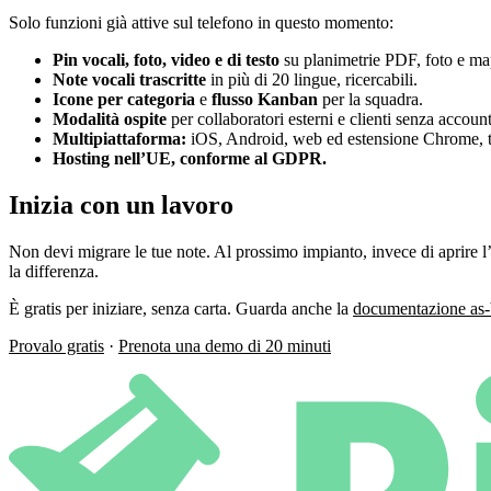
Solo funzioni già attive sul telefono in questo momento:
Pin vocali, foto, video e di testo
su planimetrie PDF, foto e ma
Note vocali trascritte
in più di 20 lingue, ricercabili.
Icone per categoria
e
flusso Kanban
per la squadra.
Modalità ospite
per collaboratori esterni e clienti senza account
Multipiattaforma:
iOS, Android, web ed estensione Chrome, tu
Hosting nell’UE, conforme al GDPR.
Inizia con un lavoro
Non devi migrare le tue note. Al prossimo impianto, invece di aprire l’
la differenza.
È gratis per iniziare, senza carta. Guarda anche la
documentazione as-bu
Provalo gratis
·
Prenota una demo di 20 minuti