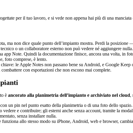
ogettate per il tuo lavoro, e si vede non appena hai più di una manciata 
a, ma non dice quale punto dell’impianto mostra. Perdi la posizione — e
n tecnico o un collaboratore esterno non può vedere né aggiungere null
tua app Note. Quindi la documentazione finisce, ancora una volta, in f
e, foto comprese, è lento.
 chiave: le Apple Notes non passano bene su Android, e Google Keep 
di combattere con esportazioni che non escono mai complete.
pianti
tto è
ancorato alla planimetria dell’impianto e archiviato nel cloud
,
 con un pin nel punto esatto della planimetria o di una foto dello spazio.
o vedere e contribuire; gli esterni anche senza account, tramite la modali
entato, senza installare nulla.
 funziona allo stesso modo su iPhone, Android, web e browser, cambiare 