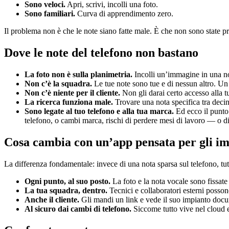
Sono veloci.
Apri, scrivi, incolli una foto.
Sono familiari.
Curva di apprendimento zero.
Il problema non è che le note siano fatte male. È che non sono state pr
Dove le note del telefono non bastano
La foto non è sulla planimetria.
Incolli un’immagine in una not
Non c’è la squadra.
Le tue note sono tue e di nessun altro. U
Non c’è niente per il cliente.
Non gli darai certo accesso alla 
La ricerca funziona male.
Trovare una nota specifica tra decin
Sono legate al tuo telefono e alla tua marca.
Ed ecco il punto
telefono, o cambi marca, rischi di perdere mesi di lavoro — o 
Cosa cambia con un’app pensata per gli im
La differenza fondamentale: invece di una nota sparsa sul telefono, tu
Ogni punto, al suo posto.
La foto e la nota vocale sono fissate
La tua squadra, dentro.
Tecnici e collaboratori esterni posson
Anche il cliente.
Gli mandi un link e vede il suo impianto docum
Al sicuro dai cambi di telefono.
Siccome tutto vive nel cloud e