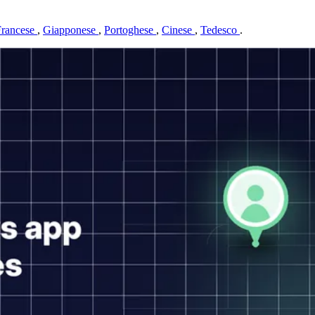
Francese
,
Giapponese
,
Portoghese
,
Cinese
,
Tedesco
.