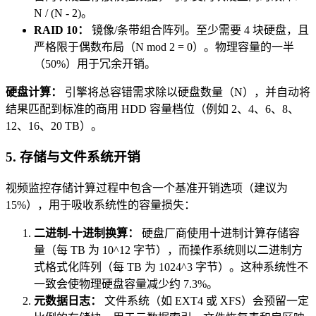
N / (N - 2)。
RAID 10：
镜像/条带组合阵列。至少需要 4 块硬盘，且
严格限于偶数布局（N mod 2 = 0）。物理容量的一半
（50%）用于冗余开销。
硬盘计算：
引擎将总容错需求除以硬盘数量（N），并自动将
结果匹配到标准的商用 HDD 容量档位（例如 2、4、6、8、
12、16、20 TB）。
5. 存储与文件系统开销
视频监控存储计算过程中包含一个基准开销选项（建议为
15%），用于吸收系统性的容量损失：
二进制-十进制换算：
硬盘厂商使用十进制计算存储容
量（每 TB 为 10^12 字节），而操作系统则以二进制方
式格式化阵列（每 TB 为 1024^3 字节）。这种系统性不
一致会使物理硬盘容量减少约 7.3%。
元数据日志：
文件系统（如 EXT4 或 XFS）会预留一定