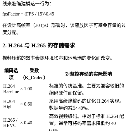
线来准确建模这一行为：
fpsFactor = (FPS / 15)^0.45
在设计高帧率（30 fps）部署时，该缩放因子可避免容量的过
度分配。
2. H.264 与 H.265 的存储需求
视频压缩的效率会随环境噪声和运动熵的变化而改变。
编码选
乘数
对监控存储的实际影响
项
（K_Codec）
标准的传统基准。主要为兼容较旧的
H.264
× 1.00
Baseline
编码硬件而保留。
采用高级熵编码的优化 H.264 实现。
H.264
× 0.60
High
数据量约减少 40%。
高效视频编码。相对于标准 H.264 配
H.265 /
× 0.40
置，通常可将码率需求降低约 40-
HEVC
60%。