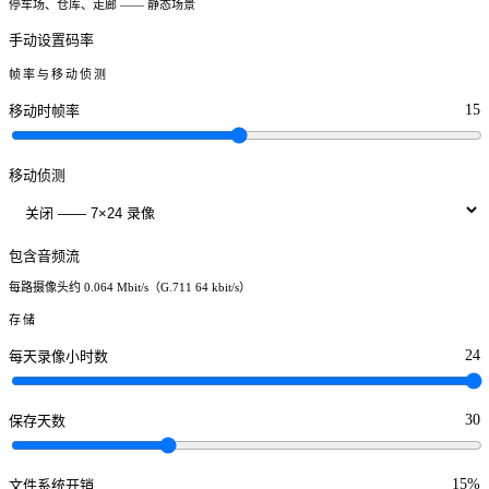
停车场、仓库、走廊 —— 静态场景
手动设置码率
帧率与移动侦测
15
移动时帧率
移动侦测
包含音频流
每路摄像头约 0.064 Mbit/s（G.711 64 kbit/s）
存储
24
每天录像小时数
30
保存天数
15%
文件系统开销