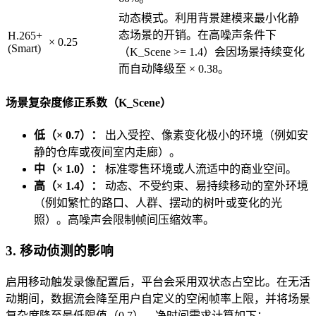
动态模式。利用背景建模来最小化静
态场景的开销。在高噪声条件下
H.265+
× 0.25
(Smart)
（K_Scene >= 1.4）会因场景持续变化
而自动降级至 × 0.38。
场景复杂度修正系数（K_Scene）
低（× 0.7）：
出入受控、像素变化极小的环境（例如安
静的仓库或夜间室内走廊）。
中（× 1.0）：
标准零售环境或人流适中的商业空间。
高（× 1.4）：
动态、不受约束、易持续移动的室外环境
（例如繁忙的路口、人群、摆动的树叶或变化的光
照）。高噪声会限制帧间压缩效率。
3. 移动侦测的影响
启用移动触发录像配置后，平台会采用双状态占空比。在无活
动期间，数据流会降至用户自定义的空闲帧率上限，并将场景
复杂度降至最低限值（0.7）。净时间需求计算如下：