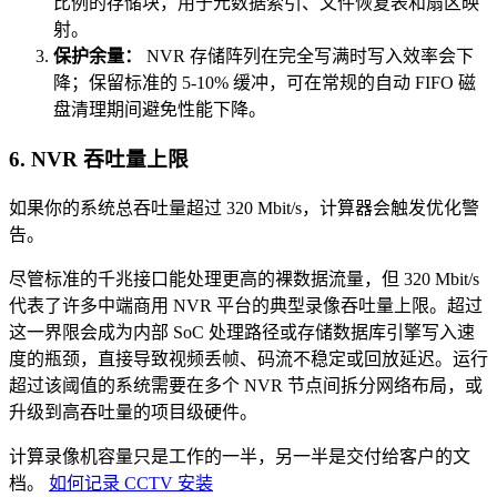
比例的存储块，用于元数据索引、文件恢复表和扇区映
射。
保护余量：
NVR 存储阵列在完全写满时写入效率会下
降；保留标准的 5-10% 缓冲，可在常规的自动 FIFO 磁
盘清理期间避免性能下降。
6. NVR 吞吐量上限
如果你的系统总吞吐量超过 320 Mbit/s，计算器会触发优化警
告。
尽管标准的千兆接口能处理更高的裸数据流量，但 320 Mbit/s
代表了许多中端商用 NVR 平台的典型录像吞吐量上限。超过
这一界限会成为内部 SoC 处理路径或存储数据库引擎写入速
度的瓶颈，直接导致视频丢帧、码流不稳定或回放延迟。运行
超过该阈值的系统需要在多个 NVR 节点间拆分网络布局，或
升级到高吞吐量的项目级硬件。
计算录像机容量只是工作的一半，另一半是交付给客户的文
档。
如何记录 CCTV 安装