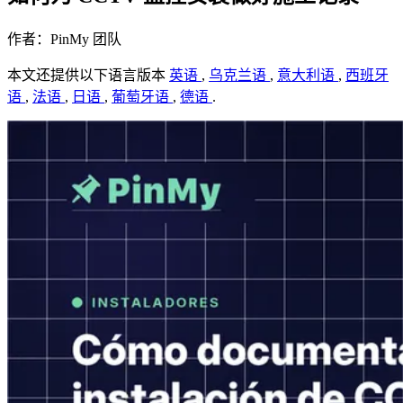
作者：PinMy 团队
本文还提供以下语言版本
英语
,
乌克兰语
,
意大利语
,
西班牙
语
,
法语
,
日语
,
葡萄牙语
,
德语
.