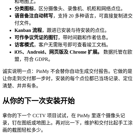
和地图上。
分类图标
，区分摄像头、录像机、机柜和网络点位。
语音备注自动转写
，支持 20 多种语言，可直接复制进交
付文件。
Kanban 流程
，跟进已安装与待安装的点位。
可作争议凭证的图钉
，带时间戳和作者信息。
访客模式
，客户无需账号即可查看竣工文档。
iOS、Android、网页版及 Chrome 扩展。
数据托管在欧
盟，符合 GDPR。
诚实说明一点：PinMy 不会替你自动生成交付报告。它做的是
让你走到交付那一步时，安装的每个点位都已当场记录、定位
清楚、井井有条。
从你的下一次安装开始
拿你的下一个 CCTV 项目试试，在 PinMy 里逐个摄像头记
录，钉在图纸或地图上。再对比一下，维护和交付比起手工涂
画的截图轻松多少。