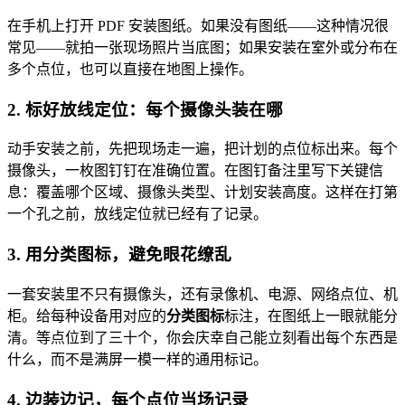
在手机上打开 PDF 安装图纸。如果没有图纸——这种情况很
常见——就拍一张现场照片当底图；如果安装在室外或分布在
多个点位，也可以直接在地图上操作。
2. 标好放线定位：每个摄像头装在哪
动手安装之前，先把现场走一遍，把计划的点位标出来。每个
摄像头，一枚图钉钉在准确位置。在图钉备注里写下关键信
息：覆盖哪个区域、摄像头类型、计划安装高度。这样在打第
一个孔之前，放线定位就已经有了记录。
3. 用分类图标，避免眼花缭乱
一套安装里不只有摄像头，还有录像机、电源、网络点位、机
柜。给每种设备用对应的
分类图标
标注，在图纸上一眼就能分
清。等点位到了三十个，你会庆幸自己能立刻看出每个东西是
什么，而不是满屏一模一样的通用标记。
4. 边装边记，每个点位当场记录