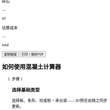
碎石
—
m³
估算成本
—
total
复制链接
打印 / 保存PDF
如何使用混凝土计算器
步骤 1
选择基础类型
选择板、条形、柱或桩 + 承台梁——3D预览会随之同步
更新。