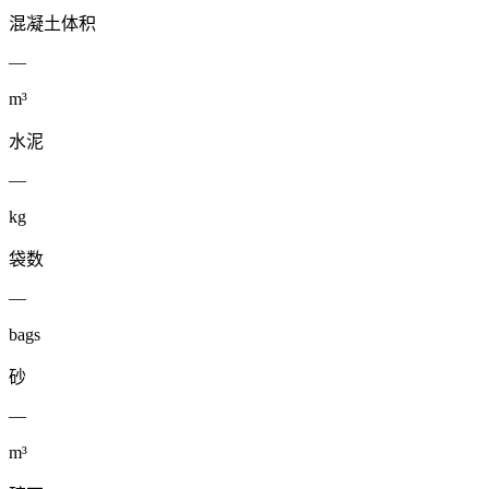
混凝土体积
—
m³
水泥
—
kg
袋数
—
bags
砂
—
m³