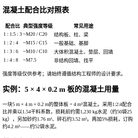
混凝土配合比对照表
配合比
典型强度等级
常见用途
1 : 1.5 : 3
~M20 / C20
结构板、柱、梁
1 : 2 : 4
~M15 / C15
一般基础、基脚
1 : 3 : 6
~M10 / C10
大体积混凝土、垫层、回填
1 : 4 : 8
~M7.5
非结构回填、找平
强度等级仅供参考；请始终遵循结构工程师的设计要求。
实例：5 × 4 × 0.2 m 板的混凝土用量
一块5 m × 4 m × 0.2 m的整体板 = 4 m³混凝土。采用1:2:4配合
比并乘以1.54干料系数，损耗前约需1,230 kg水泥（约50袋25
kg），另加砂约1.76 m³、碎石约3.52 m³。再加5%损耗，订购
约4.2 m³——约52袋水泥。