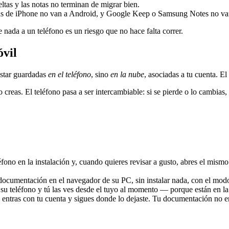
ueltas y las notas no terminan de migrar bien.
as de iPhone no van a Android, y Google Keep o Samsung Notes no van a
nada a un teléfono es un riesgo que no hace falta correr.
óvil
 estar guardadas
en el teléfono
, sino
en la nube
, asociadas a tu cuenta. El
eas. El teléfono pasa a ser intercambiable: si se pierde o lo cambias, e
éfono en la instalación y, cuando quieres revisar a gusto, abres el mismo
documentación en el navegador de su PC, sin instalar nada, con el modo
su teléfono y tú las ves desde el tuyo al momento — porque están en la 
ntras con tu cuenta y sigues donde lo dejaste. Tu documentación no e