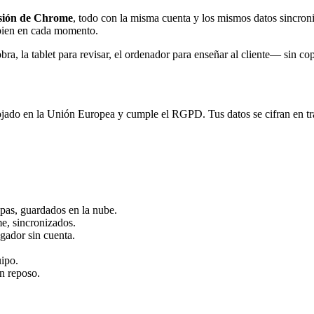
nsión de Chrome
, todo con la misma cuenta y los mismos datos sincro
bien en cada momento.
bra, la tablet para revisar, el ordenador para enseñar al cliente— sin co
ojado en la Unión Europea y cumple el RGPD. Tus datos se cifran en trá
pas, guardados en la nube.
e, sincronizados.
gador sin cuenta.
uipo.
en reposo.