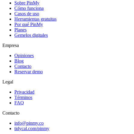
Sobre PinMy
Cómo funciona
Casos de uso
Herramientas gratuitas
Por qué PinMy
Planes
Gemelos digitales
Empresa
Opiniones
Blog
Contacto
Reservar demo
Legal
Privacidad
Términos
FAQ
Contacto
info@pinmy.co
tidycal.com/pinmy