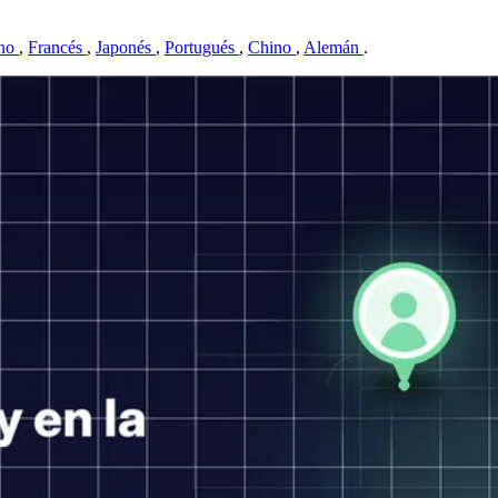
ano
,
Francés
,
Japonés
,
Portugués
,
Chino
,
Alemán
.