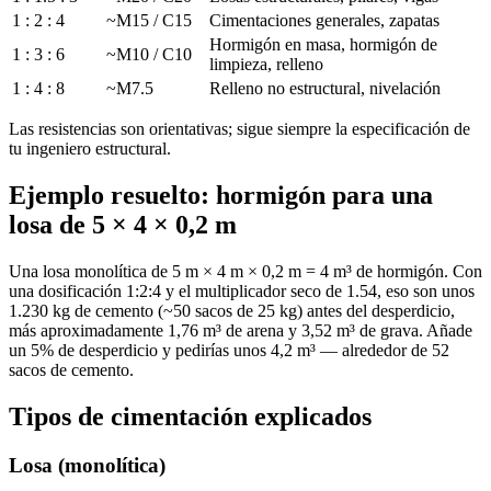
1 : 2 : 4
~M15 / C15
Cimentaciones generales, zapatas
Hormigón en masa, hormigón de
1 : 3 : 6
~M10 / C10
limpieza, relleno
1 : 4 : 8
~M7.5
Relleno no estructural, nivelación
Las resistencias son orientativas; sigue siempre la especificación de
tu ingeniero estructural.
Ejemplo resuelto: hormigón para una
losa de 5 × 4 × 0,2 m
Una losa monolítica de 5 m × 4 m × 0,2 m = 4 m³ de hormigón. Con
una dosificación 1:2:4 y el multiplicador seco de 1.54, eso son unos
1.230 kg de cemento (~50 sacos de 25 kg) antes del desperdicio,
más aproximadamente 1,76 m³ de arena y 3,52 m³ de grava. Añade
un 5% de desperdicio y pedirías unos 4,2 m³ — alrededor de 52
sacos de cemento.
Tipos de cimentación explicados
Losa (monolítica)