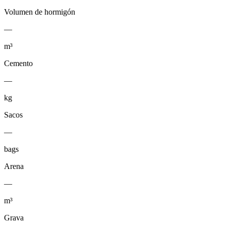
Volumen de hormigón
—
m³
Cemento
—
kg
Sacos
—
bags
Arena
—
m³
Grava