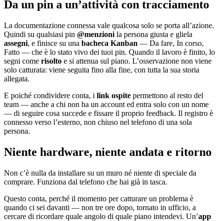
Da un pin a un’attività con tracciamento
La documentazione connessa vale qualcosa solo se porta all’azione.
Quindi su qualsiasi pin
@menzioni
la persona giusta e gliela
assegni
, e finisce su una
bacheca Kanban
— Da fare, In corso,
Fatto — che è lo stato vivo dei tuoi pin. Quando il lavoro è finito, lo
segni come
risolto
e si attenua sul piano. L’osservazione non viene
solo catturata: viene seguita fino alla fine, con tutta la sua storia
allegata.
E poiché condividere conta, i
link ospite
permettono al resto del
team — anche a chi non ha un account ed entra solo con un nome
— di seguire cosa succede e fissare il proprio feedback. Il registro è
connesso verso l’esterno, non chiuso nel telefono di una sola
persona.
Niente hardware, niente andata e ritorno
Non c’è nulla da installare su un muro né niente di speciale da
comprare. Funziona dal telefono che hai già in tasca.
Questo conta, perché il momento per catturare un problema è
quando ci sei davanti — non tre ore dopo, tornato in ufficio, a
cercare di ricordare quale angolo di quale piano intendevi. Un’
app