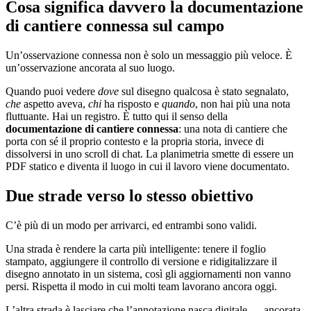
Cosa significa davvero la documentazione
di cantiere connessa sul campo
Un’osservazione connessa non è solo un messaggio più veloce. È
un’osservazione ancorata al suo luogo.
Quando puoi vedere
dove
sul disegno qualcosa è stato segnalato,
che
aspetto aveva,
chi
ha risposto e
quando
, non hai più una nota
fluttuante. Hai un registro. È tutto qui il senso della
documentazione di cantiere connessa
: una nota di cantiere che
porta con sé il proprio contesto e la propria storia, invece di
dissolversi in uno scroll di chat. La planimetria smette di essere un
PDF statico e diventa il luogo in cui il lavoro viene documentato.
Due strade verso lo stesso obiettivo
C’è più di un modo per arrivarci, ed entrambi sono validi.
Una strada è rendere la carta più intelligente: tenere il foglio
stampato, aggiungere il controllo di versione e ridigitalizzare il
disegno annotato in un sistema, così gli aggiornamenti non vanno
persi. Rispetta il modo in cui molti team lavorano ancora oggi.
L’altra strada è lasciare che l’annotazione nasca digitale — ancorata