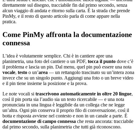
direttamente sul disegno, tracciabile fin dal primo secondo, senza
alcun viaggio di andata e ritorno sulla carta. È la strada che prende
PinMy, e il resto di questo articolo parla di come appare nella
pratica.
Come PinMy affronta la documentazione
connessa
L’idea è volutamente semplice. Chi è in cantiere apre una
planimetria, una foto del cantiere o un PDF,
tocca il punto
dove c’è
il problema e lascia un pin. Dal menu, quel pin può essere una nota
vocale
,
testo
o un’
area
— un rettangolo trascinato su un’intera zona
invece che su un singolo punto. Aggiungi una foto o un breve video
e il pin tiene insieme la posizione e la prova.
Le note vocali si
trascrivono automaticamente in oltre 20 lingue
,
così il pin porta sia l’audio sia un testo ricercabile — e una nota
pronunciata in una lingua è leggibile da un collega che ne legge
un’altra. Ogni pin conserva il proprio filo di conversazione, così il
botta e risposta avviene nel contesto e non in un canale a parte. È
documentazione di campo connessa
che resta ancorata: tracciabile
dal primo secondo, sulla planimetria che tutti già riconoscono.