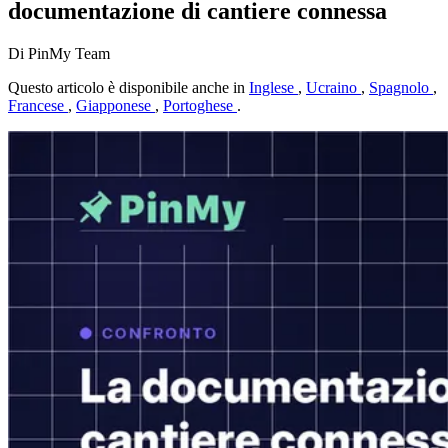
documentazione di cantiere connessa
Di PinMy Team
Questo articolo è disponibile anche in
Inglese
,
Ucraino
,
Spagnolo
,
Francese
,
Giapponese
,
Portoghese
.