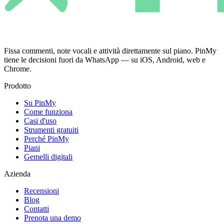
Fissa commenti, note vocali e attività direttamente sul piano. PinMy
tiene le decisioni fuori da WhatsApp — su iOS, Android, web e
Chrome.
Prodotto
Su PinMy
Come funziona
Casi d'uso
Strumenti gratuiti
Perché PinMy
Piani
Gemelli digitali
Azienda
Recensioni
Blog
Contatti
Prenota una demo