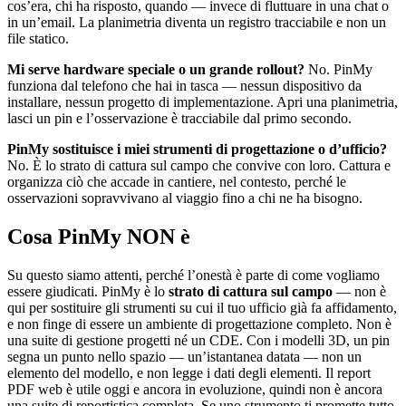
cos’era, chi ha risposto, quando — invece di fluttuare in una chat o
in un’email. La planimetria diventa un registro tracciabile e non un
file statico.
Mi serve hardware speciale o un grande rollout?
No. PinMy
funziona dal telefono che hai in tasca — nessun dispositivo da
installare, nessun progetto di implementazione. Apri una planimetria,
lasci un pin e l’osservazione è tracciabile dal primo secondo.
PinMy sostituisce i miei strumenti di progettazione o d’ufficio?
No. È lo strato di cattura sul campo che convive con loro. Cattura e
organizza ciò che accade in cantiere, nel contesto, perché le
osservazioni sopravvivano al viaggio fino a chi ne ha bisogno.
Cosa PinMy NON è
Su questo siamo attenti, perché l’onestà è parte di come vogliamo
essere giudicati. PinMy è lo
strato di cattura sul campo
— non è
qui per sostituire gli strumenti su cui il tuo ufficio già fa affidamento,
e non finge di essere un ambiente di progettazione completo. Non è
una suite di gestione progetti né un CDE. Con i modelli 3D, un pin
segna un punto nello spazio — un’istantanea datata — non un
elemento del modello, e non legge i dati degli elementi. Il report
PDF web è utile oggi e ancora in evoluzione, quindi non è ancora
una suite di reportistica completa. Se uno strumento ti promette tutto,