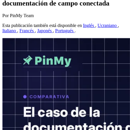
documentación de campo conectada
Por PinMy Team
Esta publicación también está disponible en
Inglés
,
Ucraniano
,
Italiano
,
Francés
,
Japonés
,
Portugués
.