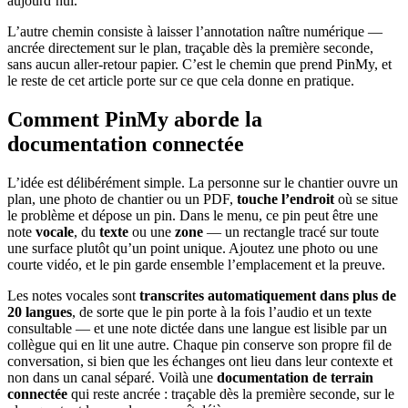
aujourd’hui.
L’autre chemin consiste à laisser l’annotation naître numérique —
ancrée directement sur le plan, traçable dès la première seconde,
sans aucun aller-retour papier. C’est le chemin que prend PinMy, et
le reste de cet article porte sur ce que cela donne en pratique.
Comment PinMy aborde la
documentation connectée
L’idée est délibérément simple. La personne sur le chantier ouvre un
plan, une photo de chantier ou un PDF,
touche l’endroit
où se situe
le problème et dépose un pin. Dans le menu, ce pin peut être une
note
vocale
, du
texte
ou une
zone
— un rectangle tracé sur toute
une surface plutôt qu’un point unique. Ajoutez une photo ou une
courte vidéo, et le pin garde ensemble l’emplacement et la preuve.
Les notes vocales sont
transcrites automatiquement dans plus de
20 langues
, de sorte que le pin porte à la fois l’audio et un texte
consultable — et une note dictée dans une langue est lisible par un
collègue qui en lit une autre. Chaque pin conserve son propre fil de
conversation, si bien que les échanges ont lieu dans leur contexte et
non dans un canal séparé. Voilà une
documentation de terrain
connectée
qui reste ancrée : traçable dès la première seconde, sur le