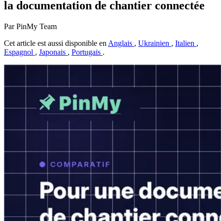
la documentation de chantier connectée
Par PinMy Team
Cet article est aussi disponible en
Anglais
,
Ukrainien
,
Italien
,
Espagnol
,
Japonais
,
Portugais
.