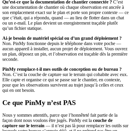
Qu’est-ce que la documentation de chantier connectée ?
C’est
une documentation de chantier où chaque observation est ancrée à
son emplacement exact sur le plan et porte son propre contexte — ce
que c’était, qui a répondu, quand — au lieu de flotter dans un chat
ou un e-mail. Le plan devient un enregistrement traçable plutôt
qu’un fichier statique.
Ai-je besoin de matériel spécial ou d’un grand déploiement ?
Non. PinMy fonctionne depuis le téléphone dans votre poche —
aucun appareil à installer, aucun projet de déploiement. Vous ouvrez
un plan, déposez un pin, et l’observation est traçable dès la première
seconde.
PinMy remplace-t-il mes outils de conception ou de bureau ?
Non. C’est la couche de capture sur le terrain qui cohabite avec eux.
Elle capte et organise ce qui se passe sur le chantier, en contexte,
pour que les observations survivent au trajet jusqu’à celles et ceux
qui en ont besoin.
Ce que PinMy n’est PAS
Nous y sommes attentifs, parce que l’honnêteté fait partie de la
façon dont nous voulons être jugés. PinMy est la
couche de
capture sur le terrain
— il n’est pas là pour remplacer les outils sur
lesquels votre bureau s’appuie déjà, et il ne prétend pas être un