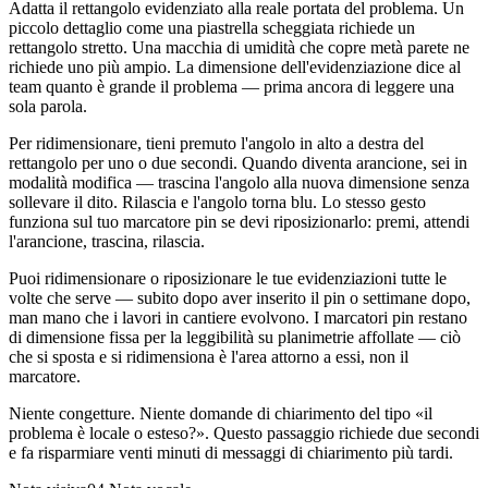
Adatta il rettangolo evidenziato alla reale portata del problema. Un
piccolo dettaglio come una piastrella scheggiata richiede un
rettangolo stretto. Una macchia di umidità che copre metà parete ne
richiede uno più ampio. La dimensione dell'evidenziazione dice al
team quanto è grande il problema — prima ancora di leggere una
sola parola.
Per ridimensionare, tieni premuto l'angolo in alto a destra del
rettangolo per uno o due secondi. Quando diventa arancione, sei in
modalità modifica — trascina l'angolo alla nuova dimensione senza
sollevare il dito. Rilascia e l'angolo torna blu. Lo stesso gesto
funziona sul tuo marcatore pin se devi riposizionarlo: premi, attendi
l'arancione, trascina, rilascia.
Puoi ridimensionare o riposizionare le tue evidenziazioni tutte le
volte che serve — subito dopo aver inserito il pin o settimane dopo,
man mano che i lavori in cantiere evolvono. I marcatori pin restano
di dimensione fissa per la leggibilità su planimetrie affollate — ciò
che si sposta e si ridimensiona è l'area attorno a essi, non il
marcatore.
Niente congetture. Niente domande di chiarimento del tipo «il
problema è locale o esteso?». Questo passaggio richiede due secondi
e fa risparmiare venti minuti di messaggi di chiarimento più tardi.