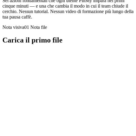
Sei azioni fondamentali che ogni utente PinMy impara nei primi
cinque minuti — e una che cambia il modo in cui il team chiude il
cerchio. Nessun tutorial. Nessun video di formazione più lungo della
tua pausa caffè.
Nota visiva01
Nota file
Carica il primo file