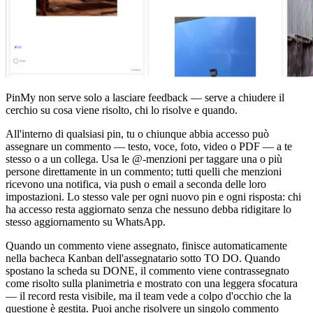
PinMy non serve solo a lasciare feedback — serve a chiudere il
cerchio su cosa viene risolto, chi lo risolve e quando.
All'interno di qualsiasi pin, tu o chiunque abbia accesso può
assegnare un commento — testo, voce, foto, video o PDF — a te
stesso o a un collega. Usa le @-menzioni per taggare una o più
persone direttamente in un commento; tutti quelli che menzioni
ricevono una notifica, via push o email a seconda delle loro
impostazioni. Lo stesso vale per ogni nuovo pin e ogni risposta: chi
ha accesso resta aggiornato senza che nessuno debba ridigitare lo
stesso aggiornamento su WhatsApp.
Quando un commento viene assegnato, finisce automaticamente
nella bacheca Kanban dell'assegnatario sotto TO DO. Quando
spostano la scheda su DONE, il commento viene contrassegnato
come risolto sulla planimetria e mostrato con una leggera sfocatura
— il record resta visibile, ma il team vede a colpo d'occhio che la
questione è gestita. Puoi anche risolvere un singolo commento