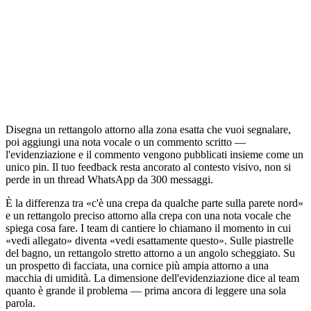
Disegna un rettangolo attorno alla zona esatta che vuoi segnalare,
poi aggiungi una nota vocale o un commento scritto —
l'evidenziazione e il commento vengono pubblicati insieme come un
unico pin. Il tuo feedback resta ancorato al contesto visivo, non si
perde in un thread WhatsApp da 300 messaggi.
È la differenza tra «c'è una crepa da qualche parte sulla parete nord»
e un rettangolo preciso attorno alla crepa con una nota vocale che
spiega cosa fare. I team di cantiere lo chiamano il momento in cui
«vedi allegato» diventa «vedi esattamente questo». Sulle piastrelle
del bagno, un rettangolo stretto attorno a un angolo scheggiato. Su
un prospetto di facciata, una cornice più ampia attorno a una
macchia di umidità. La dimensione dell'evidenziazione dice al team
quanto è grande il problema — prima ancora di leggere una sola
parola.