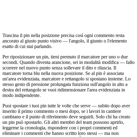
Trascina il pin nella posizione precisa così ogni commento resta
ancorato al giusto punto visivo — l'angolo, il giunto o l'elemento
esatto di cui stai parlando.
Per riposizionare un pin, tieni premuto il marcatore per uno o due
secondi. Quando diventa arancione, sei in modalità modifica — fallo
scorrere nel nuovo punto senza sollevare il dito e rilascia. Il
marcatore torna blu nella nuova posizione. Se al pin è associata
un'area evidenziata, marcatore e rettangolo si spostano insieme. Lo
stesso gesto di pressione prolungata funziona sull'angolo in alto a
destra del rettangolo se vuoi ridimensionare l'area evidenziata in
modo indipendente.
Puoi spostare i tuoi pin tutte le volte che serve — subito dopo aver
inserito il primo commento o mesi dopo, se i lavori in cantiere
cambiano e il punto di riferimento deve seguirli. Solo chi ha creato
un pin può spostarlo. Gli altri membri del team possono aprirlo,
leggerne la cronologia, rispondere con i propri commenti ed
eliminare i commenti che hanno scritto loro stessi — ma non