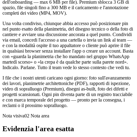
dell'onboarding — max 6 MB per file). Premium sblocca 3 GB di
spazio, file singoli fino a 300 MB e il caricamento e l'annotazione
completi dei video (MP4, MOV).
Una volta condiviso, chiunque abbia accesso può posizionare pin
nel punto esatto della planimetria, del disegno tecnico o della foto di
cantiere e avviare una discussione ancorata a quel punto. Condividi
via email, concedi l'accesso a una cartella o invia un link al team —
e con la modalità ospite il tuo appaltatore o cliente può aprire il file
in qualsiasi browser senza installare l'app o creare un account. Basta
con «guarda la planimetria che ho mandato nel gruppo WhatsApp
martedì scorso» o «la crepa è da qualche parte sulla parete nord».
Indicalo. Parlane. Tutto il team vede lo stesso contesto che vedi tu.
I file che i nostri utenti caricano ogni giorno: foto sull'avanzamento
dei lavori, planimetrie architettoniche (PDF), rapporti di ispezione,
video di sopralluogo (Premium), disegni as-built, foto dei difetti e
progetti scansionati. Ogni pin diventa parte di un registro tracciabile
e con marca temporale del progetto — pronto per la consegna, i
reclami o il prossimo sopralluogo.
Nota visiva02
Nota area
Evidenzia l'area esatta