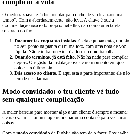
complicar a vida
O medo razoável é: “documentar para o cliente vai levar-me mais
tempo”. Com a abordagem certa, não leva. A chave é que a
documentação nasce do próprio trabalho, não como uma tarefa
separada no fim.
Documentas enquanto instalas.
Cada equipamento, um pin
no seu ponto na planta ou numa foto, com uma nota de voz
rápida. Não é trabalho extra: é a forma como trabalhas.
Quando terminas, já está feito.
Não há nada para compilar
depois. O registo da instalação existe no momento em que
colocas o último pin.
Dás acesso ao cliente.
E aqui está a parte importante: ele não
tem de instalar nada.
Modo convidado: o teu cliente vê tudo
sem qualquer complicação
A maior barreira para mostrar algo a um cliente é sempre a mesma:
ele não vai instalar uma app nem criar uma conta só para ver umas
coisas.
Com o
modo convidado
da PinMy, não tem de o fazer. Envias-lhe