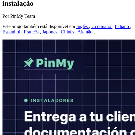
instalação
Por PinMy Team
Este artigo também está disponível em
Inglês
,
Ucraniano
,
Italiano
,
Espanhol
,
Francês
,
Japonês
,
Chinês
,
Alemão
.