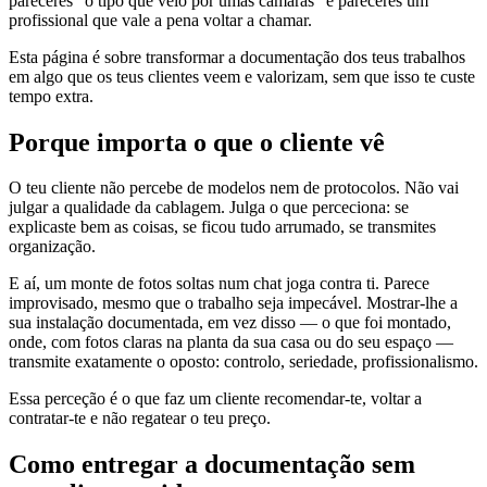
pareceres “o tipo que veio pôr umas câmaras” e pareceres um
profissional que vale a pena voltar a chamar.
Esta página é sobre transformar a documentação dos teus trabalhos
em algo que os teus clientes veem e valorizam, sem que isso te custe
tempo extra.
Porque importa o que o cliente vê
O teu cliente não percebe de modelos nem de protocolos. Não vai
julgar a qualidade da cablagem. Julga o que perceciona: se
explicaste bem as coisas, se ficou tudo arrumado, se transmites
organização.
E aí, um monte de fotos soltas num chat joga contra ti. Parece
improvisado, mesmo que o trabalho seja impecável. Mostrar-lhe a
sua instalação documentada, em vez disso — o que foi montado,
onde, com fotos claras na planta da sua casa ou do seu espaço —
transmite exatamente o oposto: controlo, seriedade, profissionalismo.
Essa perceção é o que faz um cliente recomendar-te, voltar a
contratar-te e não regatear o teu preço.
Como entregar a documentação sem