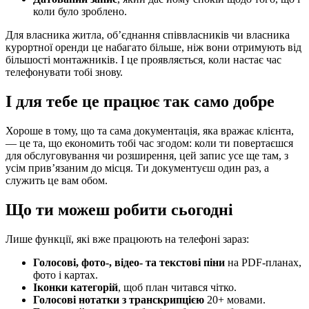
коли було зроблено.
Для власника житла, об’єднання співвласників чи власника
курортної оренди це набагато більше, ніж вони отримують від
більшості монтажників. І це проявляється, коли настає час
телефонувати тобі знову.
І для тебе це працює так само добре
Хороше в тому, що та сама документація, яка вражає клієнта,
— це та, що економить тобі час згодом: коли ти повертаєшся
для обслуговування чи розширення, цей запис усе ще там, з
усім прив’язаним до місця. Ти документуєш один раз, а
служить це вам обом.
Що ти можеш робити сьогодні
Лише функції, які вже працюють на телефоні зараз:
Голосові, фото-, відео- та текстові піни
на PDF-планах,
фото і картах.
Іконки категорій
, щоб план читався чітко.
Голосові нотатки з транскрипцією
20+ мовами.