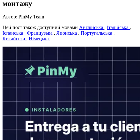
монтажу
Автор: PinMy Team
Цей пост також доступний мовами
Англійська
,
Італійська
,
Іспанська
,
Французька
,
Японська
,
Португальська
,
Китайська
,
Німецька
.