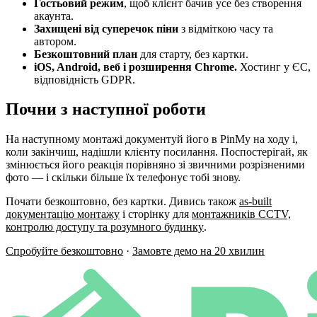
Гостьовий режим
, щоб клієнт бачив усе без створення
акаунта.
Захищені від суперечок піни
з відміткою часу та
автором.
Безкоштовний план
для старту, без картки.
iOS, Android, веб і розширення Chrome.
Хостинг у ЄС,
відповідність GDPR.
Почни з наступної роботи
На наступному монтажі документуй його в PinMy на ходу і,
коли закінчиш, надішли клієнту посилання. Поспостерігай, як
змінюється його реакція порівняно зі звичними розрізненими
фото — і скільки більше їх телефонує тобі знову.
Почати безкоштовно, без картки. Дивись також
as-built
документацію монтажу
і сторінку для
монтажників CCTV,
контролю доступу та розумного будинку
.
Спробуйте безкоштовно
·
Замовте демо на 20 хвилин