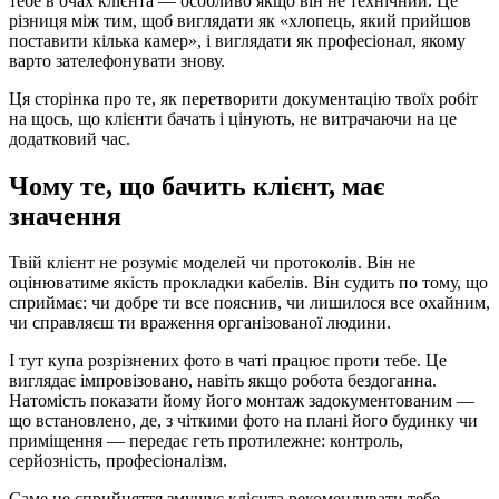
тебе в очах клієнта — особливо якщо він не технічний. Це
різниця між тим, щоб виглядати як «хлопець, який прийшов
поставити кілька камер», і виглядати як професіонал, якому
варто зателефонувати знову.
Ця сторінка про те, як перетворити документацію твоїх робіт
на щось, що клієнти бачать і цінують, не витрачаючи на це
додатковий час.
Чому те, що бачить клієнт, має
значення
Твій клієнт не розуміє моделей чи протоколів. Він не
оцінюватиме якість прокладки кабелів. Він судить по тому, що
сприймає: чи добре ти все пояснив, чи лишилося все охайним,
чи справляєш ти враження організованої людини.
І тут купа розрізнених фото в чаті працює проти тебе. Це
виглядає імпровізовано, навіть якщо робота бездоганна.
Натомість показати йому його монтаж задокументованим —
що встановлено, де, з чіткими фото на плані його будинку чи
приміщення — передає геть протилежне: контроль,
серйозність, професіоналізм.
Саме це сприйняття змушує клієнта рекомендувати тебе,