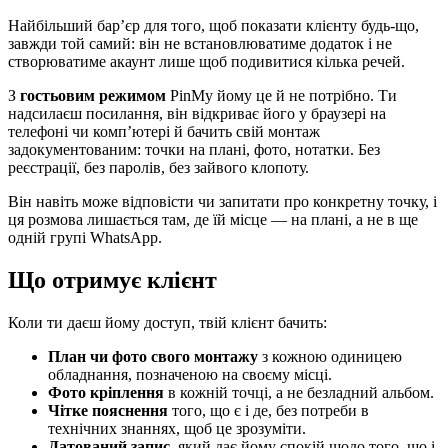
Найбільший бар’єр для того, щоб показати клієнту будь-що,
завжди той самий: він не встановлюватиме додаток і не
створюватиме акаунт лише щоб подивитися кілька речей.
З
гостьовим режимом
PinMy йому це й не потрібно. Ти
надсилаєш посилання, він відкриває його у браузері на
телефоні чи комп’ютері й бачить свій монтаж
задокументованим: точки на плані, фото, нотатки. Без
реєстрації, без паролів, без зайвого клопоту.
Він навіть може відповісти чи запитати про конкретну точку, і
ця розмова лишається там, де їй місце — на плані, а не в ще
одній групі WhatsApp.
Що отримує клієнт
Коли ти даєш йому доступ, твій клієнт бачить:
План чи фото свого монтажу
з кожною одиницею
обладнання, позначеною на своєму місці.
Фото кріплення
в кожній точці, а не безладний альбом.
Чітке пояснення
того, що є і де, без потреби в
технічних знаннях, щоб це зрозуміти.
Датований запис
, який дає йому спокій щодо того, що і