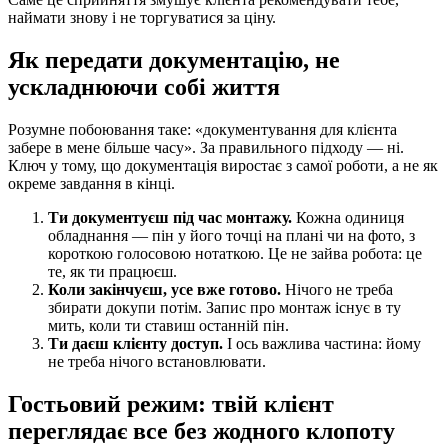
наймати знову і не торгуватися за ціну.
Як передати документацію, не
ускладнюючи собі життя
Розумне побоювання таке: «документування для клієнта
забере в мене більше часу». За правильного підходу — ні.
Ключ у тому, що документація виростає з самої роботи, а не як
окреме завдання в кінці.
Ти документуєш під час монтажу.
Кожна одиниця
обладнання — пін у його точці на плані чи на фото, з
короткою голосовою нотаткою. Це не зайва робота: це
те, як ти працюєш.
Коли закінчуєш, усе вже готово.
Нічого не треба
збирати докупи потім. Запис про монтаж існує в ту
мить, коли ти ставиш останній пін.
Ти даєш клієнту доступ.
І ось важлива частина: йому
не треба нічого встановлювати.
Гостьовий режим: твій клієнт
переглядає все без жодного клопоту