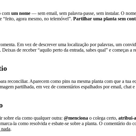
só com
um nome
— sem email, sem palavra-passe, sem instalar. O nome e
” e “feito, agora mesmo, no telemóvel”.
Partilhar uma planta sem cont
omenta. Em vez de descrever uma localização por palavras, um convi
Deixas de receber “aquilo perto da entrada, sabes qual” e começas a r
tio
ara reconciliar. Aparecem como pins na mesma planta com que a tua equ
imagem partilhada, em vez de comentários espalhados por email, chat e c
o
r sobre ela como qualquer outra:
@menciona
o colega certo,
atribui-
 marca-la como resolvida e esbate-se sobre a planta. O comentário do 
r nada
.