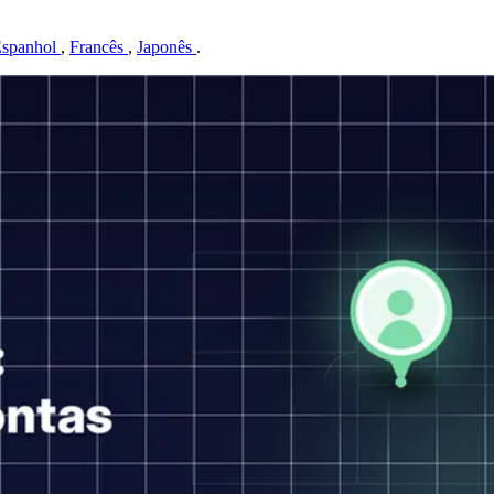
spanhol
,
Francês
,
Japonês
.