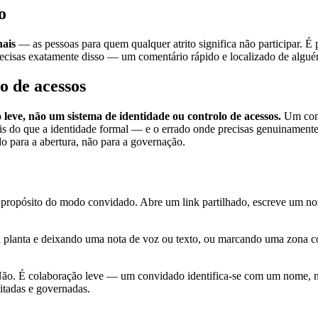
o
nais
— as pessoas para quem qualquer atrito significa não participar. É 
recisas exatamente disso — um comentário rápido e localizado de alguém
o de acessos
 leve, não um sistema de identidade ou controlo de acessos.
Um conv
 mais do que a identidade formal — e o errado onde precisas genuinamen
o para a abertura, não para a governação.
ropósito do modo convidado. Abre um link partilhado, escreve um nom
planta e deixando uma nota de voz ou texto, ou marcando uma zona co
ão. É colaboração leve — um convidado identifica-se com um nome, nã
ditadas e governadas.