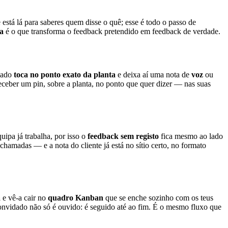
stá lá para saberes quem disse o quê; esse é todo o passo de
a
é o que transforma o feedback pretendido em feedback de verdade.
dado
toca no ponto exato da planta
e deixa aí uma nota de
voz
ou
eceber um pin, sobre a planta, no ponto que quer dizer — nas suas
ipa já trabalha, por isso o
feedback sem registo
fica mesmo ao lado
hamadas — e a nota do cliente já está no sítio certo, no formato
a
e vê-a cair no
quadro Kanban
que se enche sozinho com os teus
convidado não só é ouvido: é seguido até ao fim. É o mesmo fluxo que