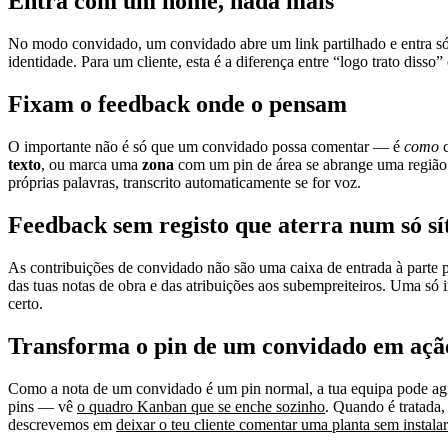
Entra com um nome, nada mais
No modo convidado, um convidado abre um link partilhado e entra 
identidade. Para um cliente, esta é a diferença entre “logo trato disso
Fixam o feedback onde o pensam
O importante não é só que um convidado possa comentar — é
como
c
texto
, ou marca uma
zona
com um pin de área se abrange uma região. 
próprias palavras, transcrito automaticamente se for voz.
Feedback sem registo que aterra num só sí
As contribuições de convidado não são uma caixa de entrada à parte p
das tuas notas de obra e das atribuições aos subempreiteiros. Uma só 
certo.
Transforma o pin de um convidado em açã
Como a nota de um convidado é um pin normal, a tua equipa pode agi
pins — vê
o quadro Kanban que se enche sozinho
. Quando é tratada,
descrevemos em
deixar o teu cliente comentar uma planta sem instala