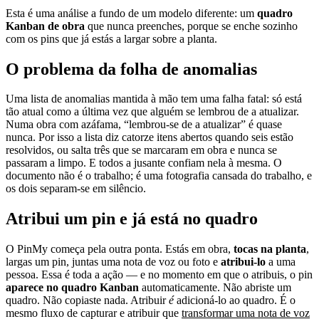
Esta é uma análise a fundo de um modelo diferente: um
quadro
Kanban de obra
que nunca preenches, porque se enche sozinho
com os pins que já estás a largar sobre a planta.
O problema da folha de anomalias
Uma lista de anomalias mantida à mão tem uma falha fatal: só está
tão atual como a última vez que alguém se lembrou de a atualizar.
Numa obra com azáfama, “lembrou-se de a atualizar” é quase
nunca. Por isso a lista diz catorze itens abertos quando seis estão
resolvidos, ou salta três que se marcaram em obra e nunca se
passaram a limpo. E todos a jusante confiam nela à mesma. O
documento não é o trabalho; é uma fotografia cansada do trabalho, e
os dois separam-se em silêncio.
Atribui um pin e já está no quadro
O PinMy começa pela outra ponta. Estás em obra,
tocas na planta
,
largas um pin, juntas uma nota de voz ou foto e
atribui-lo
a uma
pessoa. Essa é toda a ação — e no momento em que o atribuis, o pin
aparece no quadro Kanban
automaticamente. Não abriste um
quadro. Não copiaste nada. Atribuir
é
adicioná-lo ao quadro. É o
mesmo fluxo de capturar e atribuir que
transformar uma nota de voz