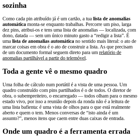
sozinha
Como cada pin atribuído já é um cartão, a tua
lista de anomalias
automática
monta-se enquanto trabalhas. Percorre um piso, larga
dez pins, atribui-os e tens uma lista de anomalias — localizada, com
dono, datada — sem um único minuto gasto a “redigir a lista”. É
uma
lista de anomalias automática
no sentido mais literal: o ato de
marcar coisas em obra é o ato de construir a lista. As que precisam
de um documento formal seguem direto para um
relatório de
anomalias partilhável a partir do telemóvel
.
Toda a gente vê o mesmo quadro
Uma folha de cálculo num portátil é a vista de uma pessoa. Um
quadro construído com pins partilhados é o de todos. O diretor de
obra, o subempreiteiro, o encarregado — todos olham para o mesmo
estado vivo, por isso a reunião depois da ronda não é a leitura de
uma lista bafienta: é uma vista de olhos para o que está realmente
aberto e quem o tem. Menos conversas de “isto ainda é um
assunto?”, menos itens que caem entre duas caixas de entrada.
Onde um quadro é a ferramenta errada