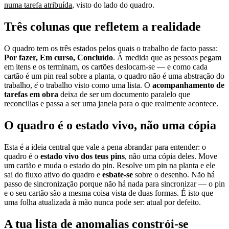
numa tarefa atribuída
, visto do lado do quadro.
Três colunas que refletem a realidade
O quadro tem os três estados pelos quais o trabalho de facto passa:
Por fazer, Em curso, Concluído
. À medida que as pessoas pegam
em itens e os terminam, os cartões deslocam-se — e como cada
cartão é um pin real sobre a planta, o quadro não é uma abstração do
trabalho,
é
o trabalho visto como uma lista. O
acompanhamento de
tarefas em obra
deixa de ser um documento paralelo que
reconcilias e passa a ser uma janela para o que realmente acontece.
O quadro é o estado vivo, não uma cópia
Esta é a ideia central que vale a pena abrandar para entender: o
quadro é o
estado vivo dos teus pins
, não uma cópia deles. Move
um cartão e muda o estado do pin. Resolve um pin na planta e ele
sai do fluxo ativo do quadro e
esbate-se
sobre o desenho. Não há
passo de sincronização porque não há nada para sincronizar — o pin
e o seu cartão são a mesma coisa vista de duas formas. É isto que
uma folha atualizada à mão nunca pode ser: atual por defeito.
A tua lista de anomalias constrói-se