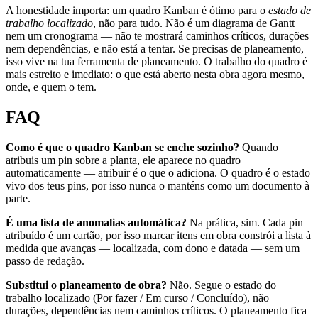
A honestidade importa: um quadro Kanban é ótimo para o
estado de
trabalho localizado
, não para tudo. Não é um diagrama de Gantt
nem um cronograma — não te mostrará caminhos críticos, durações
nem dependências, e não está a tentar. Se precisas de planeamento,
isso vive na tua ferramenta de planeamento. O trabalho do quadro é
mais estreito e imediato: o que está aberto nesta obra agora mesmo,
onde, e quem o tem.
FAQ
Como é que o quadro Kanban se enche sozinho?
Quando
atribuis um pin sobre a planta, ele aparece no quadro
automaticamente — atribuir é o que o adiciona. O quadro é o estado
vivo dos teus pins, por isso nunca o manténs como um documento à
parte.
É uma lista de anomalias automática?
Na prática, sim. Cada pin
atribuído é um cartão, por isso marcar itens em obra constrói a lista à
medida que avanças — localizada, com dono e datada — sem um
passo de redação.
Substitui o planeamento de obra?
Não. Segue o estado do
trabalho localizado (Por fazer / Em curso / Concluído), não
durações, dependências nem caminhos críticos. O planeamento fica