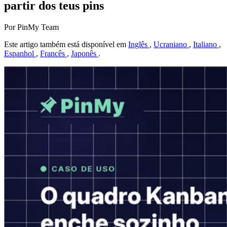
partir dos teus pins
Por PinMy Team
Este artigo também está disponível em
Inglês
,
Ucraniano
,
Italiano
,
Espanhol
,
Francês
,
Japonês
.