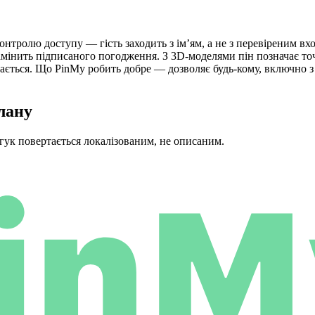
тролю доступу — гість заходить з ім’ям, а не з перевіреним вход
амінить підписаного погодження. З 3D-моделями пін позначає точ
вається. Що PinMy робить добре — дозволяє будь-кому, включно з
лану
дгук повертається локалізованим, не описаним.