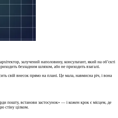
архітектор, залучений наполовину, консультант, який на об’єкті
приходить безладним шляхом, або не приходить взагалі.
осить свій внесок прямо на плані. Це мала, навмисна річ, і вона
рди пошту, встанови застосунок» — і кожен крок є місцем, де
цю стіну цілком.