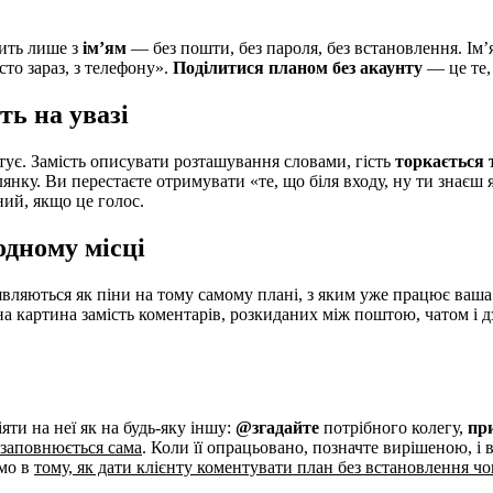
дить лише з
ім’ям
— без пошти, без пароля, без встановлення. Ім’я
сто зараз, з телефону».
Поділитися планом без акаунту
— це те,
ть на увазі
тує. Замість описувати розташування словами, гість
торкається 
нку. Ви перестаєте отримувати «те, що біля входу, ну ти знаєш як
ий, якщо це голос.
одному місці
’являються як піни на тому самому плані, з яким уже працює ваш
а картина замість коментарів, розкиданих між поштою, чатом і д
ти на неї як на будь-яку іншу:
@згадайте
потрібного колегу,
пр
заповнюється сама
. Коли її опрацьовано, позначте вирішеною, і 
ємо в
тому, як дати клієнту коментувати план без встановлення чо