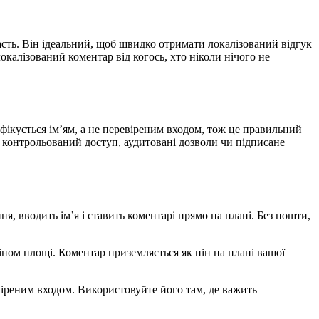
асть. Він ідеальний, щоб швидко отримати локалізований відгук
калізований коментар від когось, хто ніколи нічого не
ифікується ім’ям, а не перевіреним входом, тож це правильний
н контрольований доступ, аудитовані дозволи чи підписане
я, вводить ім’я і ставить коментарі прямо на плані. Без пошти,
ном площі. Коментар приземляється як пін на плані вашої
евіреним входом. Використовуйте його там, де важить