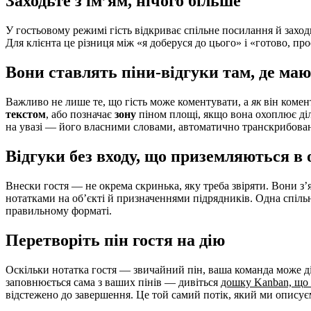
Заходьте з ім’ям, нічого більше
У гостьовому режимі гість відкриває спільне посилання й захо
Для клієнта це різниця між «я доберуся до цього» і «готово, про
Вони ставлять піни-відгуки там, де маю
Важливо не лише те, що гість може коментувати, а
як
він комен
текстом
, або позначає
зону
піном площі, якщо вона охоплює діля
на увазі — його власними словами, автоматично транскрибован
Відгуки без входу, що приземляються в 
Внески гостя — не окрема скринька, яку треба звіряти. Вони з
нотатками на об’єкті й призначеннями підрядників. Одна спільн
правильному форматі.
Перетворіть пін гостя на дію
Оскільки нотатка гостя — звичайний пін, ваша команда може дія
заповнюється сама з ваших пінів — дивіться
дошку Kanban, що 
відстежено до завершення. Це той самий потік, який ми опису