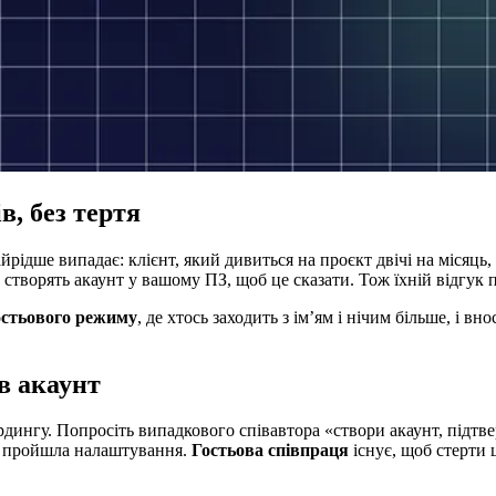
в, без тертя
ідше випадає: клієнт, який дивиться на проєкт двічі на місяць, 
 створять акаунт у вашому ПЗ, щоб це сказати. Тож їхній відгук 
остьового режиму
, де хтось заходить з ім’ям і нічим більше, і вн
в акаунт
дингу. Попросіть випадкового співавтора «створи акаунт, підтве
не пройшла налаштування.
Гостьова співпраця
існує, щоб стерти 