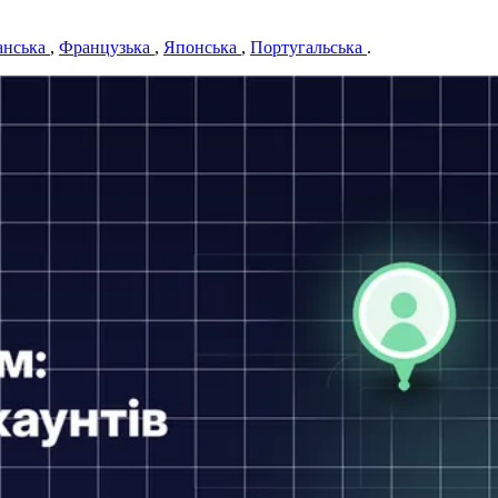
анська
,
Французька
,
Японська
,
Португальська
.