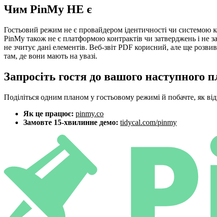
Чим PinMy НЕ є
Гостьовий режим не є провайдером ідентичності чи системою кон
PinMy також не є платформою контрактів чи затверджень і не з
не зчитує дані елементів. Веб-звіт PDF корисний, але ще розви
там, де вони мають на увазі.
Запросіть гостя до вашого наступного п
Поділіться одним планом у гостьовому режимі й побачте, як ві
Як це працює:
pinmy.co
Замовте 15-хвилинне демо:
tidycal.com/pinmy