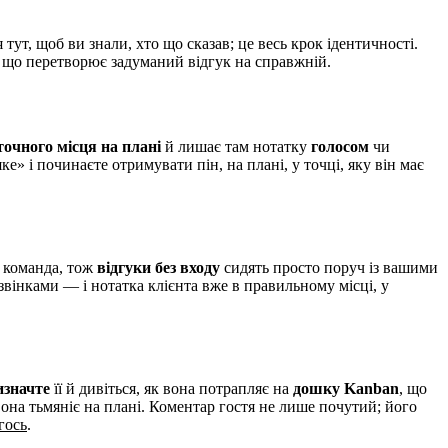
 тут, щоб ви знали, хто що сказав; це весь крок ідентичності.
 що перетворює задуманий відгук на справжній.
точного місця на плані
й лишає там нотатку
голосом
чи
е» і починаєте отримувати пін, на плані, у точці, яку він має
а команда, тож
відгуки без входу
сидять просто поруч із вашими
звінками — і нотатка клієнта вже в правильному місці, у
изначте
її й дивіться, як вона потрапляє на
дошку Kanban
, що
вона тьмяніє на плані. Коментар гостя не лише почутий; його
гось
.