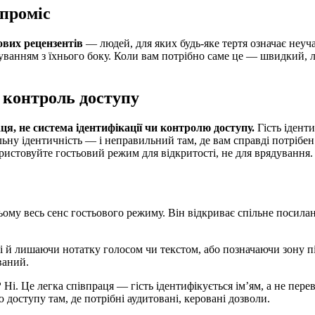
проміс
кових рецензентів
— людей, для яких будь-яке тертя означає неуч
анням з їхнього боку. Коли вам потрібно саме це — швидкий, ло
е контроль доступу
ця, не система ідентифікації чи контролю доступу.
Гість ідент
льну ідентичність — і неправильний там, де вам справді потрібе
ористовуйте гостьовий режим для відкритості, не для врядування.
ому весь сенс гостьового режиму. Він відкриває спільне посиланн
 й лишаючи нотатку голосом чи текстом, або позначаючи зону пі
ваний.
?
Ні. Це легка співпраця — гість ідентифікується ім’ям, а не пер
доступу там, де потрібні аудитовані, керовані дозволи.