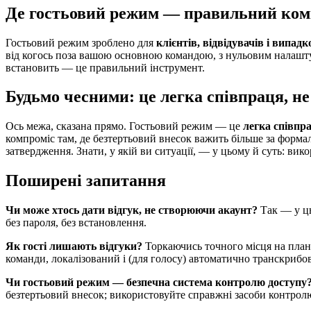
Де гостьовий режим — правильний ком
Гостьовий режим зроблено для
клієнтів, відвідувачів і випад
від когось поза вашою основною командою, з нульовим налаштув
встановить — це правильний інструмент.
Будьмо чесними: це легка співпраця, н
Ось межа, сказана прямо. Гостьовий режим — це
легка співпра
компроміс там, де безтертьовий внесок важить більше за форма
затвердження. Знати, у якій ви ситуації, — у цьому й суть: вик
Поширені запитання
Чи може хтось дати відгук, не створюючи акаунт?
Так — у ць
без пароля, без встановлення.
Як гості лишають відгуки?
Торкаючись точного місця на плані
команди, локалізований і (для голосу) автоматично транскрибо
Чи гостьовий режим — безпечна система контролю доступу
безтертьовий внесок; використовуйте справжні засоби контролю 