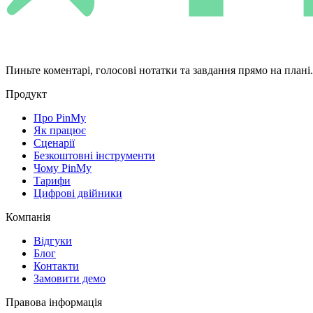
Пиньте коментарі, голосові нотатки та завдання прямо на плані
Продукт
Про PinMy
Як працює
Сценарії
Безкоштовні інструменти
Чому PinMy
Тарифи
Цифрові двійники
Компанія
Відгуки
Блог
Контакти
Замовити демо
Правова інформація