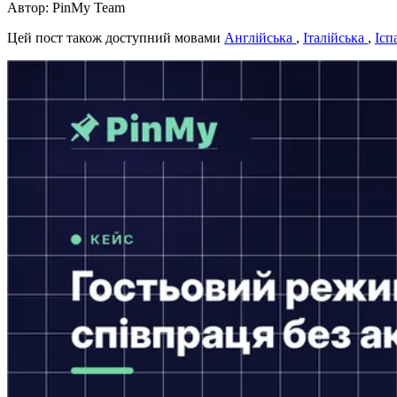
Автор: PinMy Team
Цей пост також доступний мовами
Англійська
,
Італійська
,
Ісп