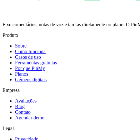
Fixe comentários, notas de voz e tarefas diretamente no plano. O 
Produto
Sobre
Como funciona
Casos de uso
Ferramentas gratuitas
Por que PinMy
Planos
Gémeos digitais
Empresa
Avaliações
Blog
Contato
Agendar demo
Legal
Privacidade