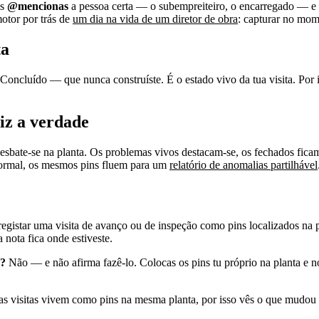
es
@mencionas
a pessoa certa — o subempreiteiro, o encarregado — e
otor por trás de
um dia na vida de um diretor de obra
: capturar no mome
ta
oncluído — que nunca construíste. É o estado vivo da tua visita. Por iss
diz a verdade
 esbate-se na planta. Os problemas vivos destacam-se, os fechados fic
formal, os mesmos pins fluem para um
relatório de anomalias partilhável
egistar uma visita de avanço ou de inspeção como pins localizados na
nota fica onde estiveste.
o?
Não — e não afirma fazê-lo. Colocas os pins tu próprio na planta e no
 visitas vivem como pins na mesma planta, por isso vês o que mudou por