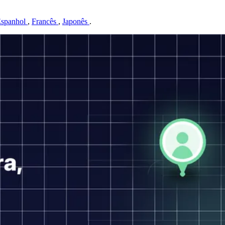
spanhol
,
Francês
,
Japonês
.