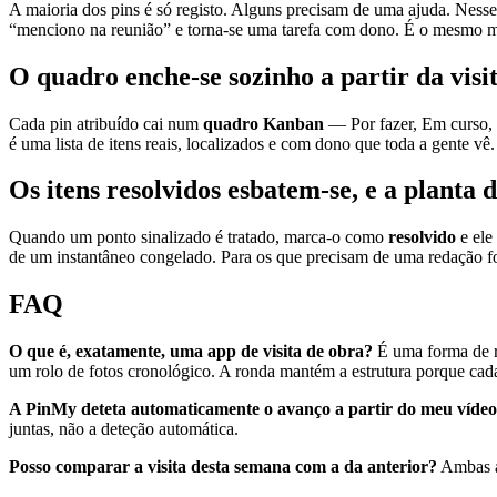
A maioria dos pins é só registo. Alguns precisam de uma ajuda. Ness
“menciono na reunião” e torna-se uma tarefa com dono. É o mesmo m
O quadro enche-se sozinho a partir da visi
Cada pin atribuído cai num
quadro Kanban
— Por fazer, Em curso, C
é uma lista de itens reais, localizados e com dono que toda a gente vê.
Os itens resolvidos esbatem-se, e a planta 
Quando um ponto sinalizado é tratado, marca-o como
resolvido
e ele
de um instantâneo congelado. Para os que precisam de uma redação 
FAQ
O que é, exatamente, uma app de visita de obra?
É uma forma de r
um rolo de fotos cronológico. A ronda mantém a estrutura porque cada 
A PinMy deteta automaticamente o avanço a partir do meu víde
juntas, não a deteção automática.
Posso comparar a visita desta semana com a da anterior?
Ambas as