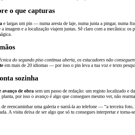
bre o que capturas
ta
e largas um pin — numa aresta de laje, numa junta a pingar, numa fr
ue a imagem e a localização viajem juntas. Sê claro com a mecânica: os 
ágica.
 mãos
écnica do segundo piso continua aberta, os estucadores não conseguem
te
em mais de 20 idiomas — por isso o pin leva a tua voz e texto pesqu
onta sozinha
 avanço de obra
sem um passo de redação: um registo localizado e da
planta, por isso o avanço é algo que consegues mesmo ver, não rearmar a
eencaminhar uma galeria e narrá-la ao telefone — “a terceira foto, não
ada. A visita deixa de ser algo que só tu consegues interpretar e torna-s