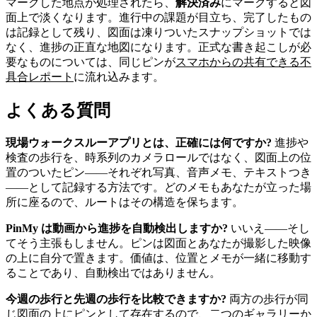
マークした地点が処理されたら、
解決済み
にマークすると図
面上で淡くなります。進行中の課題が目立ち、完了したもの
は記録として残り、図面は凍りついたスナップショットでは
なく、進捗の正直な地図になります。正式な書き起こしが必
要なものについては、同じピンが
スマホからの共有できる不
具合レポート
に流れ込みます。
よくある質問
現場ウォークスルーアプリとは、正確には何ですか?
進捗や
検査の歩行を、時系列のカメラロールではなく、図面上の位
置のついたピン——それぞれ写真、音声メモ、テキストつき
——として記録する方法です。どのメモもあなたが立った場
所に座るので、ルートはその構造を保ちます。
PinMy は動画から進捗を自動検出しますか?
いいえ——そし
てそう主張もしません。ピンは図面とあなたが撮影した映像
の上に自分で置きます。価値は、位置とメモが一緒に移動す
ることであり、自動検出ではありません。
今週の歩行と先週の歩行を比較できますか?
両方の歩行が同
じ図面の上にピンとして存在するので、二つのギャラリーか