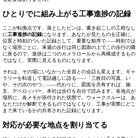
ひとりでに組み上がる工事進捗の記録
ここが転換点です。落としたピンは、書き起こしの工程なし
に
工事進捗の記録
になります。あなたが見たものを正確に、
位置と時刻のついた記録として、重要な順序で——時刻では
なく場所ごとに。来週の歩行は同じ図面の上でこの歩行の隣
に座るので、進捗は二つのカメラロールから再構成するもの
ではなく、実際に見えるものになります。
それは、その場にいなかった全員との会話も変えます。ギャ
ラリーを転送して電話越しに語る——「三枚目の写真、い
や、その次のやつ」——代わりに、図面を共有すれば、施
主、デベロッパー、本社は歩行を自分で読みます。各地点が
場所に、各メモが添付された状態で。ウォークスルーは、あ
なただけが解釈できるものではなくなり、工事が実際にどこ
まで来ているかの共有された記録になります。
対応が必要な地点を割り当てる