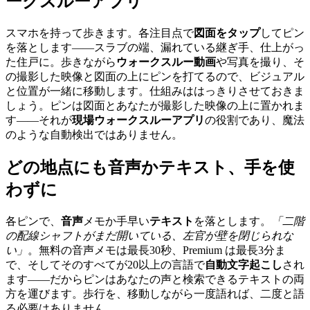
ークスルーアプリ
スマホを持って歩きます。各注目点で
図面をタップ
してピン
を落とします——スラブの端、漏れている継ぎ手、仕上がっ
た住戸に。歩きながら
ウォークスルー動画
や写真を撮り、そ
の撮影した映像と図面の上にピンを打てるので、ビジュアル
と位置が一緒に移動します。仕組みははっきりさせておきま
しょう。ピンは図面とあなたが撮影した映像の上に置かれま
す——それが
現場ウォークスルーアプリ
の役割であり、魔法
のような自動検出ではありません。
どの地点にも音声かテキスト、手を使
わずに
各ピンで、
音声
メモか手早い
テキスト
を落とします。
「二階
の配線シャフトがまだ開いている、左官が壁を閉じられな
い」
。無料の音声メモは最長30秒、Premium は最長3分ま
で、そしてそのすべてが20以上の言語で
自動文字起こし
され
ます——だからピンはあなたの声と検索できるテキストの両
方を運びます。歩行を、移動しながら一度語れば、二度と語
る必要はありません。