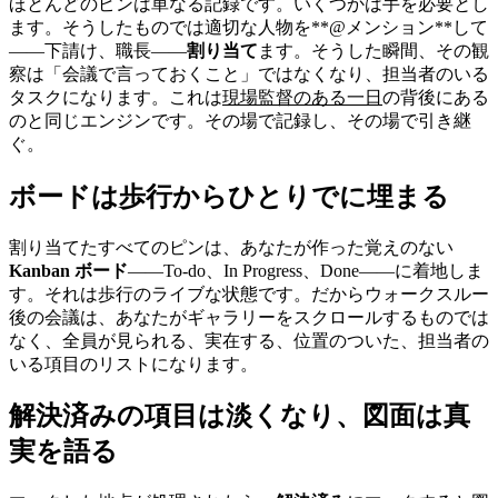
ほとんどのピンは単なる記録です。いくつかは手を必要とし
ます。そうしたものでは適切な人物を**@メンション**して
——下請け、職長——
割り当て
ます。そうした瞬間、その観
察は「会議で言っておくこと」ではなくなり、担当者のいる
タスクになります。これは
現場監督のある一日
の背後にある
のと同じエンジンです。その場で記録し、その場で引き継
ぐ。
ボードは歩行からひとりでに埋まる
割り当てたすべてのピンは、あなたが作った覚えのない
Kanban ボード
——To-do、In Progress、Done——に着地しま
す。それは歩行のライブな状態です。だからウォークスルー
後の会議は、あなたがギャラリーをスクロールするものでは
なく、全員が見られる、実在する、位置のついた、担当者の
いる項目のリストになります。
解決済みの項目は淡くなり、図面は真
実を語る