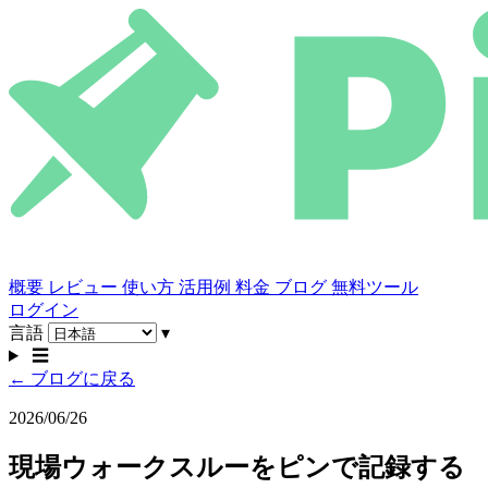
概要
レビュー
使い方
活用例
料金
ブログ
無料ツール
ログイン
言語
▾
☰
← ブログに戻る
2026/06/26
現場ウォークスルーをピンで記録する