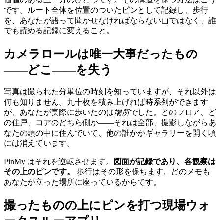
です。ルート全体を位置のついたピンとして記録し、歩行
を、あなたが語って聞かせなければならない山ではなく、誰
でも読める記録に変えること。
カメラロールは唯一大事だったもの
——どこ——を失う
写真は撮られた分単位の時刻を知っていますが、それ以外は
何も知りません。九十枚を積み上げれば時系列ができます
が、あなたが実際に歩いたのは
場所
でした。どのフロア、ど
の住戸、コアのどちら側か——それは全部、撮影しながらあ
なたの頭の中に住んでいて、他の誰かがギャラリーを開く頃
には消えています。
PinMy はそれを逆転させます。
図面が記録であり、各観察は
その上のピンです。
歩行はその形を保ちます。どのメモも
あなたが立った場所に座っているからです。
撮ったものの上にピンを打つ現場ウォ