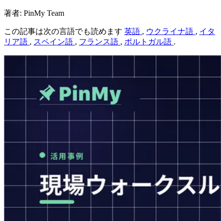
著者: PinMy Team
この記事は次の言語でも読めます
英語
,
ウクライナ語
,
イタ
リア語
,
スペイン語
,
フランス語
,
ポルトガル語
.