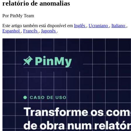
relatório de anomalias
Por PinMy Team
Este artigo também está disponível em
Inglês
,
Ucraniano
,
Italiano
,
Espanhol
,
Francês
,
Japonês
.