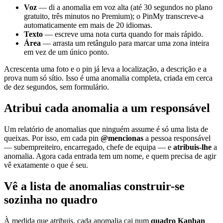
Voz
— di a anomalia em voz alta (até 30 segundos no plano
gratuito, três minutos no Premium); o PinMy transcreve-a
automaticamente em mais de 20 idiomas.
Texto
— escreve uma nota curta quando for mais rápido.
Área
— arrasta um retângulo para marcar uma zona inteira
em vez de um único ponto.
Acrescenta uma foto e o pin já leva a localização, a descrição e a
prova num só sítio. Isso é uma anomalia completa, criada em cerca
de dez segundos, sem formulário.
Atribui cada anomalia a um responsável
Um relatório de anomalias que ninguém assume é só uma lista de
queixas. Por isso, em cada pin
@mencionas
a pessoa responsável
— subempreiteiro, encarregado, chefe de equipa — e
atribuis-lhe
a
anomalia. Agora cada entrada tem um nome, e quem precisa de agir
vê exatamente o que é seu.
Vê a lista de anomalias construir-se
sozinha no quadro
À medida que atribuis, cada anomalia cai num
quadro Kanban