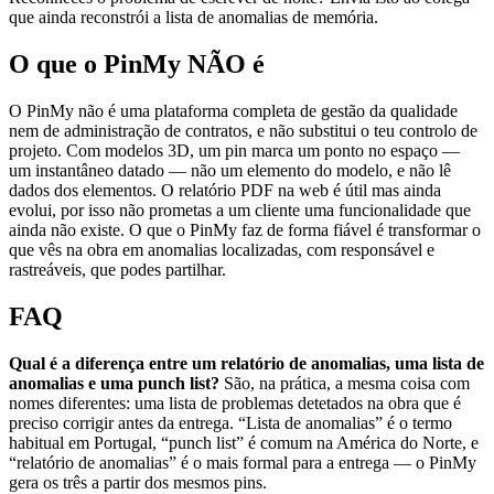
que ainda reconstrói a lista de anomalias de memória.
O que o PinMy NÃO é
O PinMy não é uma plataforma completa de gestão da qualidade
nem de administração de contratos, e não substitui o teu controlo de
projeto. Com modelos 3D, um pin marca um ponto no espaço —
um instantâneo datado — não um elemento do modelo, e não lê
dados dos elementos. O relatório PDF na web é útil mas ainda
evolui, por isso não prometas a um cliente uma funcionalidade que
ainda não existe. O que o PinMy faz de forma fiável é transformar o
que vês na obra em anomalias localizadas, com responsável e
rastreáveis, que podes partilhar.
FAQ
Qual é a diferença entre um relatório de anomalias, uma lista de
anomalias e uma punch list?
São, na prática, a mesma coisa com
nomes diferentes: uma lista de problemas detetados na obra que é
preciso corrigir antes da entrega. “Lista de anomalias” é o termo
habitual em Portugal, “punch list” é comum na América do Norte, e
“relatório de anomalias” é o mais formal para a entrega — o PinMy
gera os três a partir dos mesmos pins.