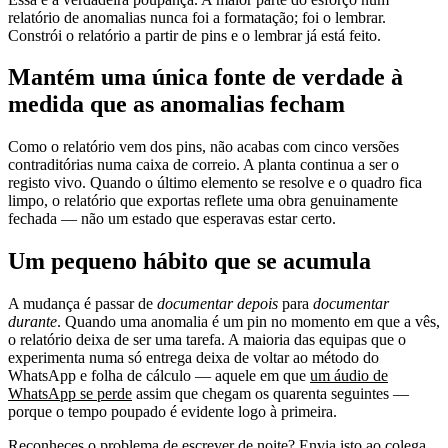
relatório de anomalias nunca foi a formatação; foi o lembrar.
Constrói o relatório a partir de pins e o lembrar já está feito.
Mantém uma única fonte de verdade à
medida que as anomalias fecham
Como o relatório vem dos pins, não acabas com cinco versões
contraditórias numa caixa de correio. A planta continua a ser o
registo vivo. Quando o último elemento se resolve e o quadro fica
limpo, o relatório que exportas reflete uma obra genuinamente
fechada — não um estado que esperavas estar certo.
Um pequeno hábito que se acumula
A mudança é passar de
documentar depois
para
documentar
durante
. Quando uma anomalia é um pin no momento em que a vês,
o relatório deixa de ser uma tarefa. A maioria das equipas que o
experimenta numa só entrega deixa de voltar ao método do
WhatsApp e folha de cálculo — aquele em que
um áudio de
WhatsApp se perde
assim que chegam os quarenta seguintes —
porque o tempo poupado é evidente logo à primeira.
Reconheces o problema de escrever de noite? Envia isto ao colega