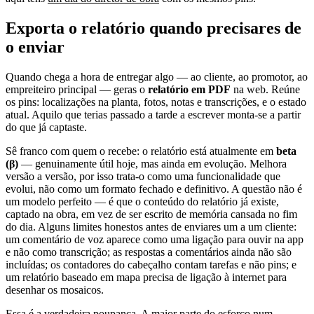
Exporta o relatório quando precisares de
o enviar
Quando chega a hora de entregar algo — ao cliente, ao promotor, ao
empreiteiro principal — geras o
relatório em PDF
na web. Reúne
os pins: localizações na planta, fotos, notas e transcrições, e o estado
atual. Aquilo que terias passado a tarde a escrever monta-se a partir
do que já captaste.
Sê franco com quem o recebe: o relatório está atualmente em
beta
(β)
— genuinamente útil hoje, mas ainda em evolução. Melhora
versão a versão, por isso trata-o como uma funcionalidade que
evolui, não como um formato fechado e definitivo. A questão não é
um modelo perfeito — é que o conteúdo do relatório já existe,
captado na obra, em vez de ser escrito de memória cansada no fim
do dia. Alguns limites honestos antes de enviares um a um cliente:
um comentário de voz aparece como uma ligação para ouvir na app
e não como transcrição; as respostas a comentários ainda não são
incluídas; os contadores do cabeçalho contam tarefas e não pins; e
um relatório baseado em mapa precisa de ligação à internet para
desenhar os mosaicos.
Essa é a verdadeira poupança. A maior parte do esforço num