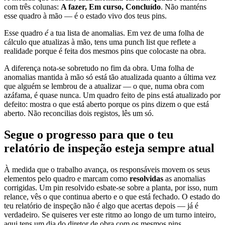
com três colunas:
A fazer, Em curso, Concluído
. Não manténs
esse quadro à mão — é o estado vivo dos teus pins.
Esse quadro
é
a tua lista de anomalias. Em vez de uma folha de
cálculo que atualizas à mão, tens uma punch list que reflete a
realidade porque é feita dos mesmos pins que colocaste na obra.
A diferença nota-se sobretudo no fim da obra. Uma folha de
anomalias mantida à mão só está tão atualizada quanto a última vez
que alguém se lembrou de a atualizar — o que, numa obra com
azáfama, é quase nunca. Um quadro feito de pins está atualizado por
defeito: mostra o que está aberto porque os pins dizem o que está
aberto. Não reconcilias dois registos, lês um só.
Segue o progresso para que o teu
relatório de inspeção esteja sempre atual
À medida que o trabalho avança, os responsáveis movem os seus
elementos pelo quadro e marcam como
resolvidas
as anomalias
corrigidas. Um pin resolvido esbate-se sobre a planta, por isso, num
relance, vês o que continua aberto e o que está fechado. O estado do
teu relatório de inspeção não é algo que acertas depois — já é
verdadeiro. Se quiseres ver este ritmo ao longo de um turno inteiro,
aqui tens
um dia do diretor de obra
com os mesmos pins.