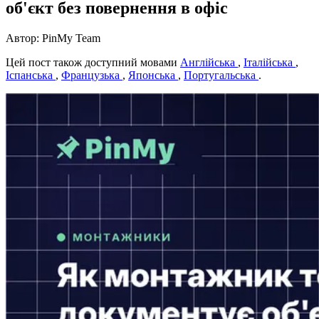
об'єкт без повернення в офіс
Автор: PinMy Team
Цей пост також доступний мовами
Англійська
,
Італійська
,
Іспанська
,
Французька
,
Японська
,
Португальська
.