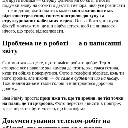
Ця друга поїздка — спершу фізично на об’єкті, а потім
подумки знову на об’єкті о дев’ятій вечора, щоб усе розписати
— це податок, який платить кожен
монтажник оптики,
відеоспостереження, систем контролю доступу та
структурованих кабельних мереж
. Ось як його уникнути:
фіксуй монтаж там, де він відбувається, щоб не лишалося
нічого, що треба відновлювати.
Проблема не в роботі — а в написанні
звіту
Сам монтаж — це те, що ти вмієш робити добре. Тертя
створює все навколо: яка камера де стоїть, яка траса готова,
куди ти обіцяв повернутися. Фото в телефоні зберігає,
коли
ти
його зробив, але ніколи —
де саме в будівлі
чи
що на ньому
.
Тож знання живе в твоїй голові й вивітрюється дорогою
додому.
Ідея PinMy проста:
прив’яжи те, що ти зробив, до тієї точки
на плані, де ти це зробив.
Фото перестає «висіти в повітрі»;
траса перестає бути «отією, що біля ліфта».
Документування телеком-робіт на