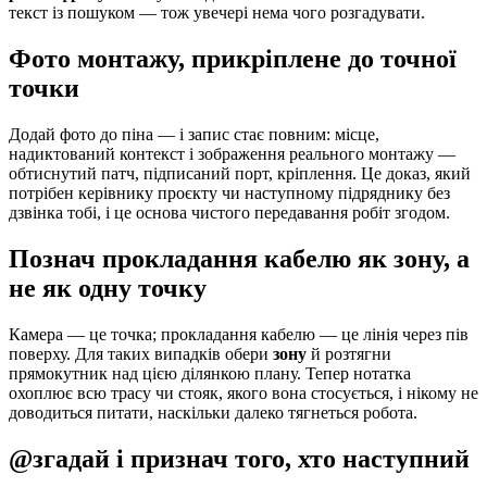
текст із пошуком — тож увечері нема чого розгадувати.
Фото монтажу, прикріплене до точної
точки
Додай фото до піна — і запис стає повним: місце,
надиктований контекст і зображення реального монтажу —
обтиснутий патч, підписаний порт, кріплення. Це доказ, який
потрібен керівнику проєкту чи наступному підряднику без
дзвінка тобі, і це основа чистого передавання робіт згодом.
Познач прокладання кабелю як зону, а
не як одну точку
Камера — це точка; прокладання кабелю — це лінія через пів
поверху. Для таких випадків обери
зону
й розтягни
прямокутник над цією ділянкою плану. Тепер нотатка
охоплює всю трасу чи стояк, якого вона стосується, і нікому не
доводиться питати, наскільки далеко тягнеться робота.
@згадай і признач того, хто наступний