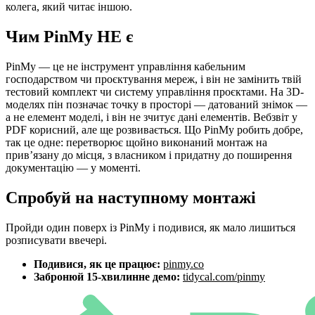
колега, який читає іншою.
Чим PinMy НЕ є
PinMy — це не інструмент управління кабельним
господарством чи проєктування мереж, і він не замінить твій
тестовий комплект чи систему управління проєктами. На 3D-
моделях пін позначає точку в просторі — датований знімок —
а не елемент моделі, і він не зчитує дані елементів. Вебзвіт у
PDF корисний, але ще розвивається. Що PinMy робить добре,
так це одне: перетворює щойно виконаний монтаж на
прив’язану до місця, з власником і придатну до поширення
документацію — у моменті.
Спробуй на наступному монтажі
Пройди один поверх із PinMy і подивися, як мало лишиться
розписувати ввечері.
Подивися, як це працює:
pinmy.co
Забронюй 15-хвилинне демо:
tidycal.com/pinmy