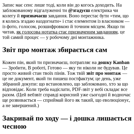
Запис має сенс лише тоді, коли він до когось доходить. На
заблокованому відгалуженні ти
@згадуєш
електрика чи
колегу й
призначаєш
завдання. Воно перестає бути «тим, що
я колись згадаю наздогнати» і стає елементом із власником —
із фото, голосом, розшифровкою й точним місцем. Якщо ти
читав,
як голосова нотатка стає призначеним завданням
, це
той самий процес — у робочому дні монтажника.
Звіт про монтаж збирається сам
Кожен пін, який ти призначаєш, потрапляє на
дошку Kanban
— Зробити, В роботі, Готово — яку ти ніколи не будував. Це
просто живий стан твоїх пінів. Тож твій
звіт про монтаж
—
це не документ, який ти пишеш постфактум; це день, уже
зібраний докупи: що встановлено, що заблоковано, хто за що
відповідає. Коли треба надіслати, PDF-звіт у вебі складає все
разом. (Цей вебзвіт справді корисний уже сьогодні й водночас
ще розвивається — сприймай його як такий, що еволюціонує,
а не завершений.)
Закривай по ходу — і дошка лишається
чесною