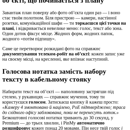
об’єкті, що починається з плану
Завантаж план поверху або фото об’єкта один раз — і воно
стає твоїм полотном. Біля пристрою — камери, настінної
розетки, комунікаційної шафи — ти
торкаєшся цієї точки на
плані
, і відкривається невелике меню: голос, текст або зона.
Один дотик фіксує місце. Жодних форм, жодних папок,
жодного «потім підпишу».
Саме це перетворює розкидані фото на справжнє
документування телеком-робіт на об’єкті
: кожен запис уже
на своєму місці, на кресленні, яке впізнає наступний.
Голосова нотатка замість набору
тексту в кабельному стояку
Набирати текст на об’єкті — наполовину застрягши під
стелею, у рукавицях — справжнє мучення, тому ти
користуєшся
голосом
. Затискаєш кнопку й кажеш просто:
«Камеру 4 змонтовано й націлено, PoE підтверджено; траса
до східного офісу заблокована, поки не перенесуть лоток.»
Безкоштовні голосові нотатки тривають до 30 секунд, у
Premium — до трьох хвилин, і PinMy
автоматично
розшифровує
кожну понад 20 мовами. Пін несе твій голос
і