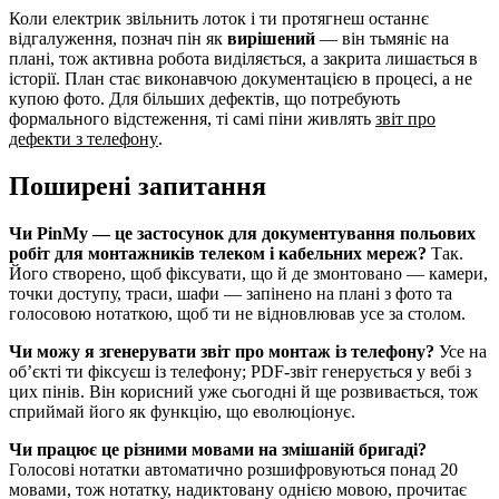
Коли електрик звільнить лоток і ти протягнеш останнє
відгалуження, познач пін як
вирішений
— він тьмяніє на
плані, тож активна робота виділяється, а закрита лишається в
історії. План стає виконавчою документацією в процесі, а не
купою фото. Для більших дефектів, що потребують
формального відстеження, ті самі піни живлять
звіт про
дефекти з телефону
.
Поширені запитання
Чи PinMy — це застосунок для документування польових
робіт для монтажників телеком і кабельних мереж?
Так.
Його створено, щоб фіксувати, що й де змонтовано — камери,
точки доступу, траси, шафи — запінено на плані з фото та
голосовою нотаткою, щоб ти не відновлював усе за столом.
Чи можу я згенерувати звіт про монтаж із телефону?
Усе на
об’єкті ти фіксуєш із телефону; PDF-звіт генерується у вебі з
цих пінів. Він корисний уже сьогодні й ще розвивається, тож
сприймай його як функцію, що еволюціонує.
Чи працює це різними мовами на змішаній бригаді?
Голосові нотатки автоматично розшифровуються понад 20
мовами, тож нотатку, надиктовану однією мовою, прочитає