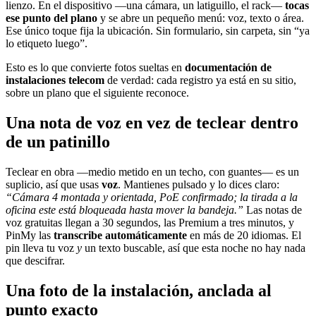
lienzo. En el dispositivo —una cámara, un latiguillo, el rack—
tocas
ese punto del plano
y se abre un pequeño menú: voz, texto o área.
Ese único toque fija la ubicación. Sin formulario, sin carpeta, sin “ya
lo etiqueto luego”.
Esto es lo que convierte fotos sueltas en
documentación de
instalaciones telecom
de verdad: cada registro ya está en su sitio,
sobre un plano que el siguiente reconoce.
Una nota de voz en vez de teclear dentro
de un patinillo
Teclear en obra —medio metido en un techo, con guantes— es un
suplicio, así que usas
voz
. Mantienes pulsado y lo dices claro:
“Cámara 4 montada y orientada, PoE confirmado; la tirada a la
oficina este está bloqueada hasta mover la bandeja.”
Las notas de
voz gratuitas llegan a 30 segundos, las Premium a tres minutos, y
PinMy las
transcribe automáticamente
en más de 20 idiomas. El
pin lleva tu voz
y
un texto buscable, así que esta noche no hay nada
que descifrar.
Una foto de la instalación, anclada al
punto exacto