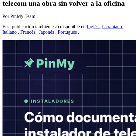
telecom una obra sin volver a la oficina
Por PinMy Team
Esta publicación también está disponible en
Inglés
,
Ucraniano
,
Italiano
,
Francés
,
Japonés
,
Portugués
.