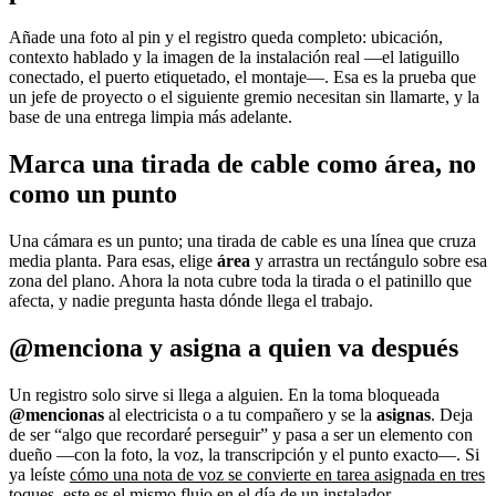
Añade una foto al pin y el registro queda completo: ubicación,
contexto hablado y la imagen de la instalación real —el latiguillo
conectado, el puerto etiquetado, el montaje—. Esa es la prueba que
un jefe de proyecto o el siguiente gremio necesitan sin llamarte, y la
base de una entrega limpia más adelante.
Marca una tirada de cable como área, no
como un punto
Una cámara es un punto; una tirada de cable es una línea que cruza
media planta. Para esas, elige
área
y arrastra un rectángulo sobre esa
zona del plano. Ahora la nota cubre toda la tirada o el patinillo que
afecta, y nadie pregunta hasta dónde llega el trabajo.
@menciona y asigna a quien va después
Un registro solo sirve si llega a alguien. En la toma bloqueada
@mencionas
al electricista o a tu compañero y se la
asignas
. Deja
de ser “algo que recordaré perseguir” y pasa a ser un elemento con
dueño —con la foto, la voz, la transcripción y el punto exacto—. Si
ya leíste
cómo una nota de voz se convierte en tarea asignada en tres
toques
, este es el mismo flujo en el día de un instalador.