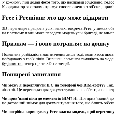
У кожному піні додай
фото
того, що насправді збудовано,
голо
Координатор за столом отримує спостереження з об’єкта, прив’я
Free і Premium: хто що може відкрити
3D-переглядач працює в усіх планах,
зокрема Free
, у межах об
на платному плані може передати модель усій бригаді, не вима
Признач — і воно потрапляє на дошку
Позначена розбіжність має значення лише тоді, коли хтось щось
побудовану з твоїх пінів. Вирішені елементи тьмяніють на модел
будівництві
, тепер проти 3D-геометрії.
Поширені запитання
Чи можу я переглянути IFC на телефоні без BIM-софту?
Так.
ліцензії. Це переглядач для документування на об’єкті, а не ін
Чи прив’язані піни до елементів BIM?
Ні. Пін прив’язаний до 
це датований знімок для документування того, що бачить об’єкт
Чи потрібна користувачу Free власна модель, щоб переглян