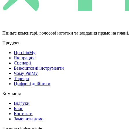
Пиньте коментарі, голосові нотатки та завдання прямо на плані
Продукт
Про PinMy
Як працює
Сценарії
Безкоштовні інструменти
Чому PinMy
Тарифи
Цифрові двійники
Компанія
Відгуки
Блог
Контакти
Замовити демо
Правова інформація