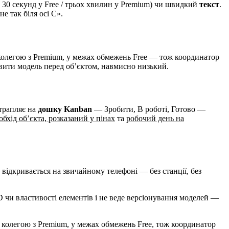
30 секунд у Free / трьох хвилин у Premium) чи швидкий
текст
.
е так біля осі C».
е колегою з Premium, у межах обмежень Free — тож координатор
авити модель перед об’єктом, навмисно низький.
отрапляє на
дошку Kanban
— Зробити, В роботі, Готово —
обхід об’єкта, розказаний у пінах
та
робочий день на
відкривається на звичайному телефоні — без станції, без
ID чи властивості елементів і не веде версіонування моделей —
е колегою з Premium, у межах обмежень Free, тож координатор