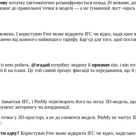
сову
нотатку (автоматично розшифровується понад 20 мовами, до 
зане до правильної точки в моделі — а не туманний лист «щось н
межень. І користувач Free може відкрити IFC чи відео, надіслан
гаючи від кожного найвищого тарифу. Бар’єр для того, щоб пост
 із нею робить.
@згадай
потрібну людину й
признач
пін, і він п
і й на плані. Це той самий процес фіксації та передавання, що й
 Завантаж IFC, і PinMy перетворить його на легку 3D-модель, що 
струмент авторингу чи координації.
точки у 3D-просторі, а не до елемента моделі. PinMy не зчитує 
.
ути одну?
Користувач Free може відкрити IFC чи відео, надіслан