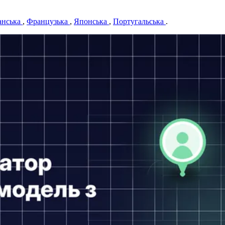
анська
,
Французька
,
Японська
,
Португальська
.