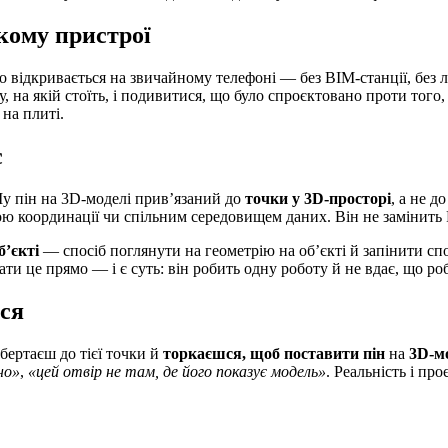
якому пристрої
о відкривається на звичайному телефоні — без BIM-станції, без л
, на якій стоїть, і подивитися, що було спроєктовано проти тог
на плиті.
є
nMy пін на 3D-моделі прив’язаний до
точки у 3D-просторі
, а не д
 координації чи спільним середовищем даних. Він не замінить Re
б’єкті
— спосіб поглянути на геометрію на об’єкті й запінити с
ти це прямо — і є суть: він робить одну роботу й не вдає, що роб
ься
бертаєш до тієї точки й
торкаєшся, щоб поставити пін
на
3D-мо
но»
,
«цей отвір не там, де його показує модель»
. Реальність і пр