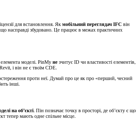
іцензії для встановлення. Як
мобільний переглядач IFC
він
о, що насправді збудовано. Це працює в межах практичних
о елемента моделі. PinMy
не
зчитує ID чи властивості елементів,
vit, і він не є твоїм CDE.
постереження проти неї. Думай про це як про «перший, чесний
ить інші.
делі на об’єкті
. Пін позначає точку в просторі, де об’єкту є що
оєкт тепер мають одне спільне місце.