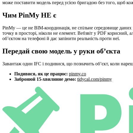
може поставити модель перед усією бригадою без того, щоб кож
Чим PinMy НЕ є
PinMy — це не BIM-координація, не спільне середовище даних і н
точку в просторі, ніколи не елемент. Вебзвіт у PDF корисний, 
об’єктом на телефоні й дає запінити реальність проти неї.
Передай свою модель у руки об’єкта
Завантаж один IFC і подивися, що позначить об’єкт, коли наре
Подивися, як це працює:
pinmy.co
Забронюй 15-хвилинне демо:
tidycal.com/pinmy