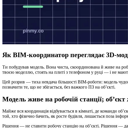
Як BIM-координатор переглядає 3D-мод
Ти побудував модель. Вона чиста, скоординована й живе на робочі
твоєю моделлю, стоять на плиті з телефоном у руці — і не мают
Цей розрив — тиха невдача більшості BIM-роботи: модель чудова,
позначити те, що не збігається, без важкого ПЗ на об’єкті.
Модель живе на робочій станції; об’єкт
Майже вся координація відбувається в кімнаті, де команди об’є
той, хто фізично бачить, як росте будівля, лишається поза інфор
Рішення — не ставити робочу станцію на об’єкті. Рішення — д