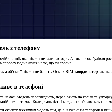
ель з телефону
й станції, яка ніколи не залишає офіс. А тим часом будівля росте
ь способу подивитися на те, що ти зробив.
 а об’єкт її ніколи не бачить. Ось як
BIM-координатор
замикає
 живе в телефоні
кта немає. Модель переглядають, перевіряють на колізії та узгод
маційним потоком. Коли реальність і модель не збігаються, ні в к
ати об’єкту
побачити
модель там, де він уже є: на телефоні в киш