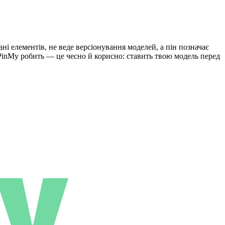
ані елементів, не веде версіонування моделей, а пін позначає
о PinMy робить — це чесно й корисно: ставить твою модель перед