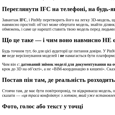
Переглянути IFC на телефоні, на будь-
Завантаж
IFC
, і PinMy перетворить його на легку 3D-модель, щ
навмисно простий: об’єкт може обертати модель, знайти ділянку
обмежень, і саме це нарешті ставить твою модель перед людьми 
Що це таке — і чим воно навмисно НЕ 
Будь точним тут, бо для цієї аудиторії це питання довіри. У Pi
не
веде версіонування моделей і
не
намагається бути платформою
Чим він
є
:
датований знімок моделі для документування на о
крок до 3D на об’єкті», а не «BIM-координацію в кишені». Сказа
Постав пін там, де реальність розходит
Стоячи там, де має бути повітропровід, ти відкриваєш модель, о
сказати —
«ця траса конфліктує з лотком, який уже встановле
Фото, голос або текст у точці