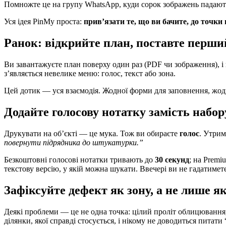
Помножте це на групу WhatsApp, куди сорок зображень падають у
Уся ідея PinMy проста:
прив’язати те, що ви бачите, до точки 
Ранок: відкрийте план, поставте перши
Ви завантажуєте план поверху один раз (PDF чи зображення), і 
з’являється невелике меню: голос, текст або зона.
Цей дотик — уся взаємодія. Жодної форми для заповнення, жодно
Додайте голосову нотатку замість набор
Друкувати на об’єкті — це мука. Тож ви обираєте
голос
. Утрим
повернути підрядника до штукатурки.”
Безкоштовні голосові нотатки тривають до
30 секунд
; на Prem
текстову версію, у якій можна шукати. Ввечері ви не гадатимет
Зафіксуйте дефект як зону, а не лише я
Деякі проблеми — це не одна точка: цілий проліт облицювання,
ділянки, якої справді стосується, і нікому не доводиться питати