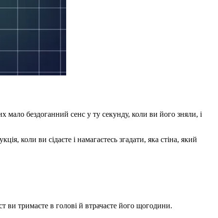
х мало бездоганний сенс у ту секунду, коли ви його зняли, і
ція, коли ви сідаєте і намагаєтесь згадати, яка стіна, який
ст ви тримаєте в голові й втрачаєте його щогодини.