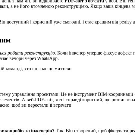
и день з пам’яті, ви відкриваєте
PDF-звіт з об’єкта
у вебі. Він ге
мали, а не його втомленою реконструкцією. Якщо ваша кінцева м
Він доступний і корисний уже сьогодні, і стає кращим від релізу 
ним
ься робити реконструкцію.
Коли інженер уперше фіксує дефект го
рачає вечори через WhatsApp.
ій команді, хто впізнає це миттєво.
тему управління проєктами. Це не інструмент BIM-координації —
і елементів. А веб-PDF-звіт, хоч і справді корисний, ще розвива
асно, щоб ви перестали її втрачати.
виконробів та інженерів?
Так. Він створений, щоб фіксувати ре