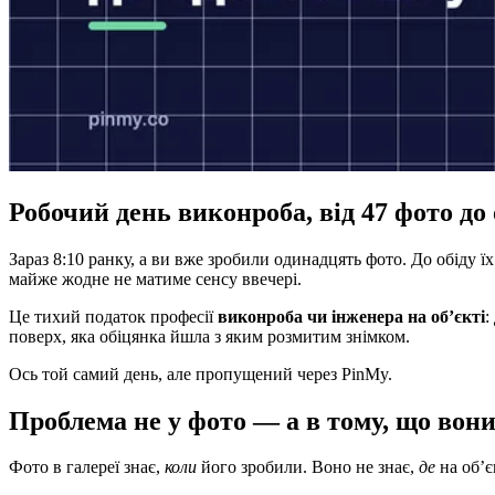
Робочий день виконроба, від 47 фото до 
Зараз 8:10 ранку, а ви вже зробили одинадцять фото. До обіду ї
майже жодне не матиме сенсу ввечері.
Це тихий податок професії
виконроба чи інженера на об’єкті
:
поверх, яка обіцянка йшла з яким розмитим знімком.
Ось той самий день, але пропущений через PinMy.
Проблема не у фото — а в тому, що вони
Фото в галереї знає,
коли
його зробили. Воно не знає,
де
на об’є