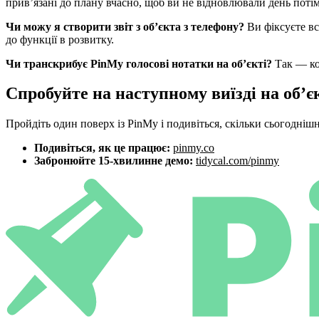
прив’язані до плану вчасно, щоб ви не відновлювали день потім
Чи можу я створити звіт з об’єкта з телефону?
Ви фіксуєте все
до функції в розвитку.
Чи транскрибує PinMy голосові нотатки на об’єкті?
Так — кож
Спробуйте на наступному виїзді на об’є
Пройдіть один поверх із PinMy і подивіться, скільки сьогоднішн
Подивіться, як це працює:
pinmy.co
Забронюйте 15-хвилинне демо:
tidycal.com/pinmy