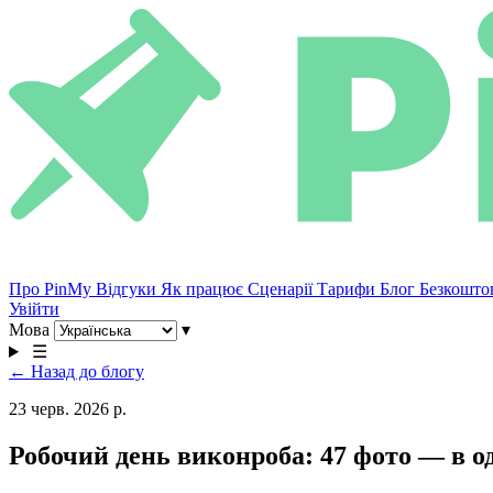
Про PinMy
Відгуки
Як працює
Сценарії
Тарифи
Блог
Безкошто
Увійти
Мова
▾
☰
← Назад до блогу
23 черв. 2026 р.
Робочий день виконроба: 47 фото — в од