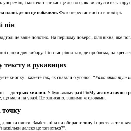
переміш, і контекст зникає ще до того, як ви спуститесь з друг
на плані, де ви це побачили.
Фото перестає висіти в повітрі.
й пін
відтоді це ваше полотно. На першому поверсі, біля вікна, яке по
ї папки для вибору. Пін стає рівно там, де проблема, на кресленн
у тексту в рукавицях
уєте кнопку і кажете так, як сказали б уголос:
“Рама вікна тут н
ium — до
трьох хвилин
. У будь-якому разі PinMy
автоматично тр
е, що мали на увазі. Це записано, вашими ж словами.
к точку
 ділянка плити. Замість піна ви обираєте
зону
і простягаєте прям
 “наскільки далеко це тягнеться?”.