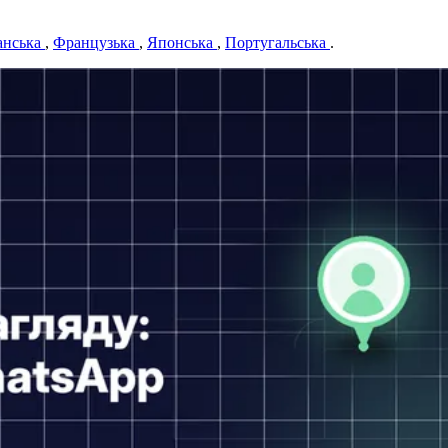
анська
,
Французька
,
Японська
,
Португальська
.