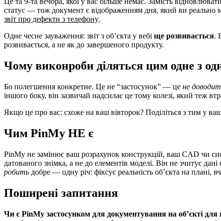
Це та 9-та вечора, якої у вас більше немає. Замість відновлюват
статус — тож документ є відображенням дня, який ви реально 
звіт про дефекти з телефону
.
Одне чесне зауваження: звіт з об’єкта у вебі
ще розвивається
. 
розвивається, а не як до завершеного продукту.
Чому виконроби діляться цим одне з од
Бо полегшення конкретне. Це не “застосунок” — це
не доводит
іншого боку, він зазвичай надсилає це тому колезі, який теж вт
Якщо це про вас: схоже на ваш вівторок? Поділіться з тим у ваш
Чим PinMy НЕ є
PinMy не замінює ваш розрахунок конструкцій, ваш CAD чи сис
датованого знімка, а не до елементів моделі. Він не зчитує дан
робить
добре — одну річ: фіксує реальність об’єкта на плані, вч
Поширені запитання
Чи є PinMy застосунком для документування на об’єкті для 