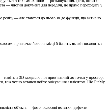
нерується з тих самих пінів — розташування, фото, нотатки,
ета — чистий документ для передачі, це прямо переходить у
до релізу — але ставтеся до нього як до функції, що активно
лосом, призначає його на місці й бачить, як звіт виходить з
 навіть із 3D-моделлю пін прив’язаний до точки у просторі,
ється, тож чесно встановлюйте очікування з клієнтом. Що PinMy
альність об’єкта — фото, голосові нотатки, дефекти —