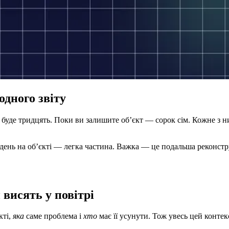
одного звіту
х буде тридцять. Поки ви залишите об’єкт — сорок сім. Кожне з ни
 день на об’єкті — легка частина. Важка — це подальша реконструк
 висять у повітрі
кті,
яка
саме проблема і
хто
має її усунути. Тож увесь цей контек