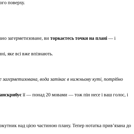
ого поверху.
гано загерметизоване, ви
торкаєтесь точки на плані
— і
і, яке всі вже впізнають.
е загерметизована, вода затікає в нижньому куті, потрібно
анскрибує
її — понад 20 мовами — тож пін несе і ваш голос, і
окутник над цією частиною плану. Тепер нотатка прив’язана до