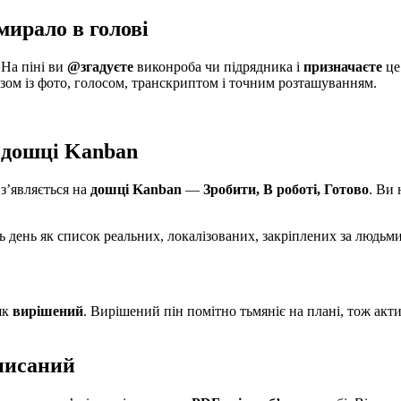
мирало в голові
 На піні ви
@згадуєте
виконроба чи підрядника і
призначаєте
це
зом із фото, голосом, транскриптом і точним розташуванням.
 дошці Kanban
 з’являється на
дошці Kanban
—
Зробити, В роботі, Готово
. Ви 
ь день як список реальних, локалізованих, закріплених за людьми
як
вирішений
. Вирішений пін помітно тьмяніє на плані, тож акт
аписаний