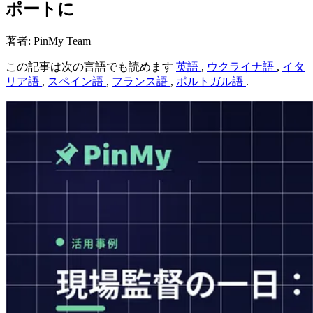
ポートに
著者: PinMy Team
この記事は次の言語でも読めます
英語
,
ウクライナ語
,
イタ
リア語
,
スペイン語
,
フランス語
,
ポルトガル語
.