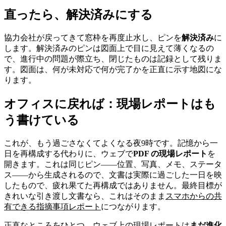
直ったら、解決済みにする
協力会社が戻ってきて窓枠を再度止水し、ピンを
解決済み
に
します。解決済みのピンは図面上で目に見えて薄くなるの
で、進行中の問題が際立ち、閉じたものは記録として残りま
す。図面は、何が未対応で何が完了かを正直に示す地図にな
ります。
オフィスに戻れば：現場レポートはも
う書けている
これが、もう過ごさなくてよくなる夜9時です。記憶から一
日を再構成する代わりに、ウェブで
PDF の現場レポート
を
開きます。これは同じピン——位置、写真、メモ、ステータ
ス——から生成されるので、文書は実際に過ごした一日を映
したもので、疲れ果てた再構成ではありません。最終目標が
きれいな引き渡し文書なら、これはそのまま
スマホからの共
有できる指摘事項レポート
につながります。
正直なところをひとつ。ウェブ上の現場レポートは
まだ進化