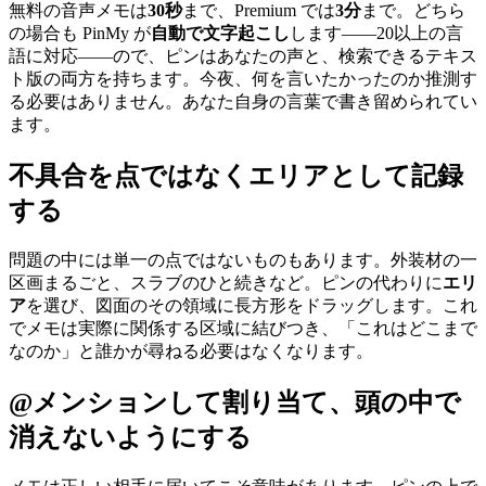
無料の音声メモは
30秒
まで、Premium では
3分
まで。どちら
の場合も PinMy が
自動で文字起こし
します——20以上の言
語に対応——ので、ピンはあなたの声と、検索できるテキス
ト版の両方を持ちます。今夜、何を言いたかったのか推測す
る必要はありません。あなた自身の言葉で書き留められてい
ます。
不具合を点ではなくエリアとして記録
する
問題の中には単一の点ではないものもあります。外装材の一
区画まるごと、スラブのひと続きなど。ピンの代わりに
エリ
ア
を選び、図面のその領域に長方形をドラッグします。これ
でメモは実際に関係する区域に結びつき、「これはどこまで
なのか」と誰かが尋ねる必要はなくなります。
@メンションして割り当て、頭の中で
消えないようにする