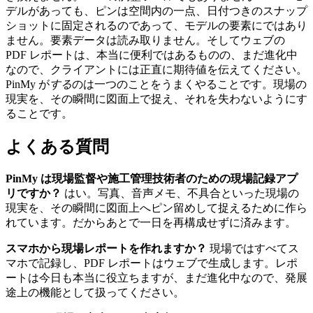
デルがあっても、ピンは空間内の一点、日付つきのスナップ
ショットに固定されるのであって、モデルの要素にではあり
ません。要素データは読み取りません。そしてウェブの
PDF レポートは、本当に便利ではあるものの、まだ進化中
なので、クライアントには正直に期待値を伝えてください。
PinMy が
する
のは一つのことをうまくやることです。現場の
現実を、その瞬間に図面上で捉え、それを失わないようにす
ることです。
よくある質問
PinMy は現場監督や施工管理技術者のための現場記録アプ
リですか？
はい。写真、音声メモ、不具合といった現場の
現実を、その瞬間に図面上へピン留めして捉えるために作ら
れています。だからあとで一日を再構成せずに済みます。
スマホから現場レポートを作れますか？
現場ではすべてス
マホで記録し、PDF レポートはウェブで生成します。レポ
ートは今日も本当に役立ちますが、まだ進化中なので、発展
途上の機能として扱ってください。