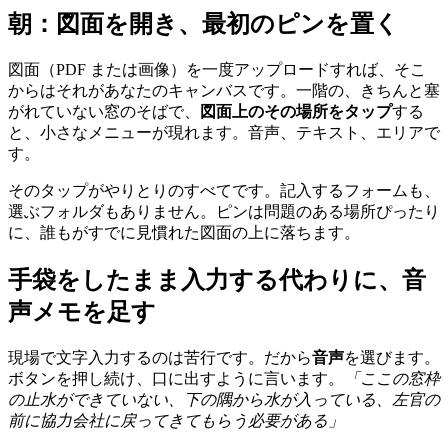
朝：図面を開き、最初のピンを置く
図面（PDF または画像）を一度アップロードすれば、そこ
からはそれがあなたのキャンバスです。一階の、きちんと塞
がれていない窓のそばで、
図面上のその場所をタップ
する
と、小さなメニューが現れます。音声、テキスト、エリアで
す。
そのタップがやりとりのすべてです。記入するフォームも、
選ぶフォルダもありません。ピンは問題のある場所ぴったり
に、誰もがすでに見慣れた図面の上に落ちます。
手袋をしたまま入力する代わりに、音
声メモを足す
現場で文字入力するのは苦行です。だから
音声
を選びます。
ボタンを押し続け、口に出すように言います。
「ここの窓枠
の止水ができていない、下の隅から水が入っている、左官の
前に協力会社に戻ってきてもらう必要がある」