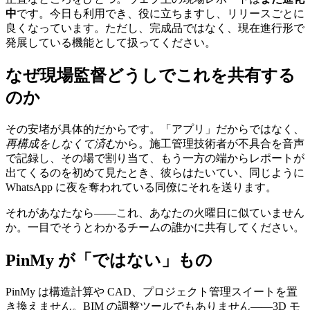
中
です。今日も利用でき、役に立ちますし、リリースごとに
良くなっています。ただし、完成品ではなく、現在進行形で
発展している機能として扱ってください。
なぜ現場監督どうしでこれを共有する
のか
その安堵が具体的だからです。「アプリ」だからではなく、
再構成をしなくて済む
から。施工管理技術者が不具合を音声
で記録し、その場で割り当て、もう一方の端からレポートが
出てくるのを初めて見たとき、彼らはたいてい、同じように
WhatsApp に夜を奪われている同僚にそれを送ります。
それがあなたなら——これ、あなたの火曜日に似ていません
か。一目でそうとわかるチームの誰かに共有してください。
PinMy が「ではない」もの
PinMy は構造計算や CAD、プロジェクト管理スイートを置
き換えません。BIM の調整ツールでもありません——3D モ