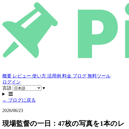
概要
レビュー
使い方
活用例
料金
ブログ
無料ツール
ログイン
言語
▾
☰
← ブログに戻る
2026/06/23
現場監督の一日：47枚の写真を1本のレ