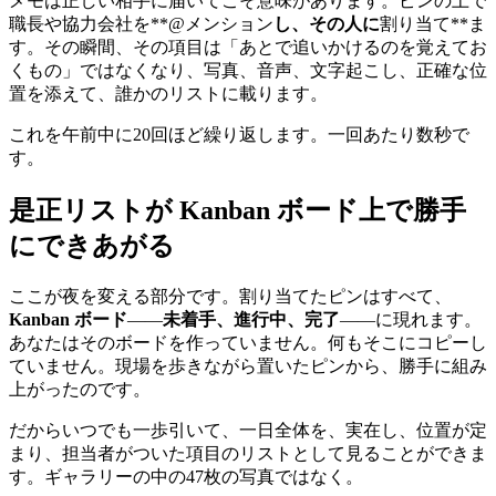
メモは正しい相手に届いてこそ意味があります。ピンの上で
職長や協力会社を**@メンション
し、その人に
割り当て**ま
す。その瞬間、その項目は「あとで追いかけるのを覚えてお
くもの」ではなくなり、写真、音声、文字起こし、正確な位
置を添えて、誰かのリストに載ります。
これを午前中に20回ほど繰り返します。一回あたり数秒で
す。
是正リストが Kanban ボード上で勝手
にできあがる
ここが夜を変える部分です。割り当てたピンはすべて、
Kanban ボード
——
未着手、進行中、完了
——に現れます。
あなたはそのボードを作っていません。何もそこにコピーし
ていません。現場を歩きながら置いたピンから、勝手に組み
上がったのです。
だからいつでも一歩引いて、一日全体を、実在し、位置が定
まり、担当者がついた項目のリストとして見ることができま
す。ギャラリーの中の47枚の写真ではなく。