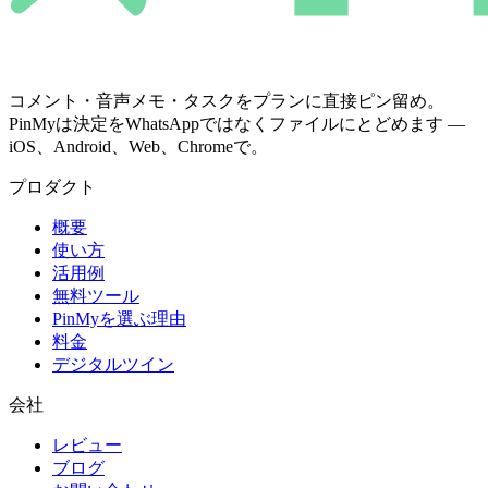
コメント・音声メモ・タスクをプランに直接ピン留め。
PinMyは決定をWhatsAppではなくファイルにとどめます —
iOS、Android、Web、Chromeで。
プロダクト
概要
使い方
活用例
無料ツール
PinMyを選ぶ理由
料金
デジタルツイン
会社
レビュー
ブログ