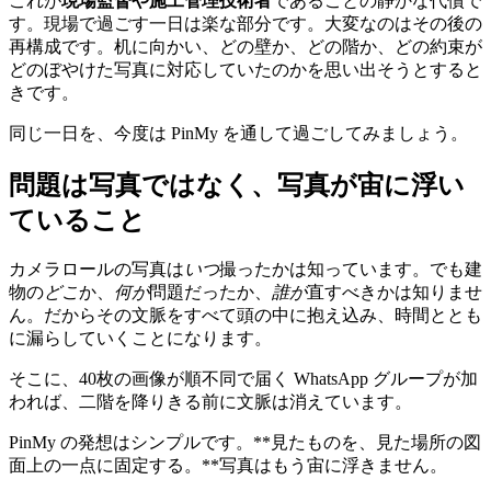
これが
現場監督や施工管理技術者
であることの静かな代償で
す。現場で過ごす一日は楽な部分です。大変なのはその後の
再構成です。机に向かい、どの壁か、どの階か、どの約束が
どのぼやけた写真に対応していたのかを思い出そうとすると
きです。
同じ一日を、今度は PinMy を通して過ごしてみましょう。
問題は写真ではなく、写真が宙に浮い
ていること
カメラロールの写真は
いつ
撮ったかは知っています。でも建
物の
どこ
か、
何が
問題だったか、
誰が
直すべきかは知りませ
ん。だからその文脈をすべて頭の中に抱え込み、時間ととも
に漏らしていくことになります。
そこに、40枚の画像が順不同で届く WhatsApp グループが加
われば、二階を降りきる前に文脈は消えています。
PinMy の発想はシンプルです。**見たものを、見た場所の図
面上の一点に固定する。**写真はもう宙に浮きません。