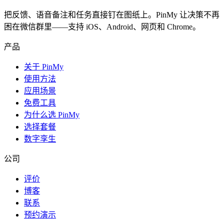
把反馈、语音备注和任务直接钉在图纸上。PinMy 让决策不再
困在微信群里——支持 iOS、Android、网页和 Chrome。
产品
关于 PinMy
使用方法
应用场景
免费工具
为什么选 PinMy
选择套餐
数字孪生
公司
评价
博客
联系
预约演示