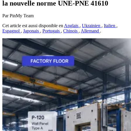
la nouvelle norme UNE-PNE 41610
Par PinMy Team
Cet article est aussi disponible en
Anglais
,
Ukrainien
,
Italien
,
Espagnol
,
Japonais
,
Portugais
,
Chinois
,
Allemand
.