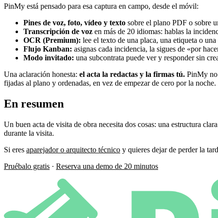
PinMy está pensado para esa captura en campo, desde el móvil:
Pines de voz, foto, vídeo y texto
sobre el plano PDF o sobre un
Transcripción de voz
en más de 20 idiomas: hablas la incidenci
OCR (Premium):
lee el texto de una placa, una etiqueta o una
Flujo Kanban:
asignas cada incidencia, la sigues de «por hace
Modo invitado:
una subcontrata puede ver y responder sin crea
Una aclaración honesta:
el acta la redactas y la firmas tú.
PinMy no g
fijadas al plano y ordenadas, en vez de empezar de cero por la noche.
En resumen
Un buen acta de visita de obra necesita dos cosas: una estructura clar
durante la visita.
Si eres
aparejador o arquitecto técnico
y quieres dejar de perder la tar
Pruébalo gratis
·
Reserva una demo de 20 minutos