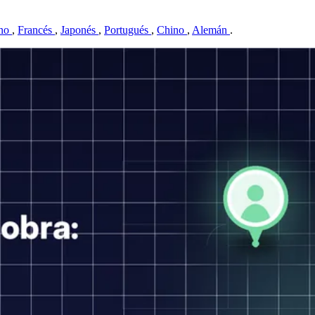
ano
,
Francés
,
Japonés
,
Portugués
,
Chino
,
Alemán
.