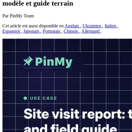
modèle et guide terrain
Par PinMy Team
Cet article est aussi disponible en
Anglais
,
Ukrainien
,
Italien
,
Espagnol
,
Japonais
,
Portugais
,
Chinois
,
Allemand
.