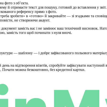
а фото з об’єкта.
ему й отримаєте текст для пошуку, готовий до вставлення у звіт.
укованого референсу прямо з фото.
 «треба зробити» в «готово» й закривайте — зі згадками та спові
повісти, не створюючи акаунт.
 документ замість вас і не замінює ваш технічний висновок. Нат
ю, замість того щоб починати з нуля вночі.
труктури — шаблону — і добре зафіксованого польового матеріал
й день на відтворення візитів, спробуйте зафіксувати наступний 
и
. Почати можна безкоштовно, без кредитної картки.