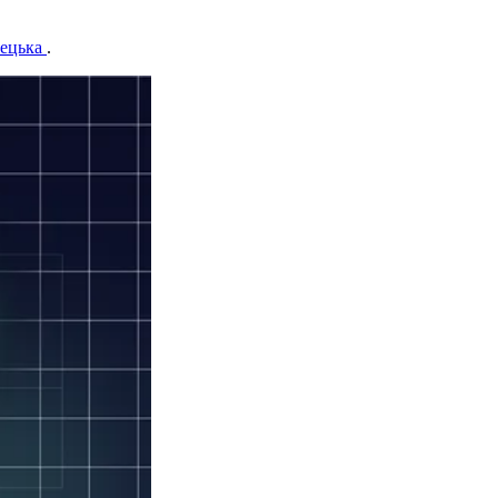
ецька
.