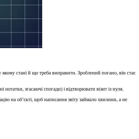
у якому стані й що треба виправити. Зроблений погано, він стає
нотатки, згасаючі спогади) і відтворювати візит із нуля.
цію на об’єкті, щоб написання звіту займало хвилини, а не