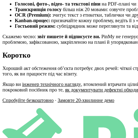
Голосові, фото-, відео- та текстові піни
на PDF-плані чи н
Транскрипція голосу
більш ніж 20 мовами: озвучте пробл
OCR (Premium):
зчитує текст з етикетки, таблички чи др
Kanban-процес:
призначайте кожну проблему, ведіть її з
Гостьовий режим:
субпідрядник може переглянути та від
Скажемо чесно:
звіт пишете й підписуєте ви.
PinMy не генерує
проблемою, зафіксованою, закріпленою на плані й упорядковано
Коротко
Хороший акт обстеження об’єкта потребує двох речей: чіткої с
того, як ви працюєте під час візиту.
Якщо ви
інженер технічного нагляду
, втомлений втрачати ціли
покроковий посібник про те,
як документувати дефектні обход
Спробуйте безкоштовно
·
Замовте 20-хвилинне демо