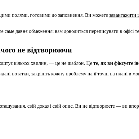
а цими полями, готовими до заповнення. Ви можете
завантажити 
е саме давнє обмеження: вам доводиться переписувати в офісі т
нічого не відтворюючи
й коштує кількох хвилин, — це не шаблон. Це
те, як ви фіксуєте і
ані нотатки, закріпіть кожну проблему на її точці на плані в мом
зташування, свій доказ і свій опис. Ви не відтворюєте — ви впор