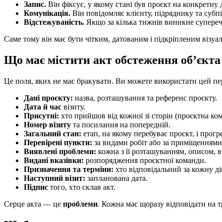
Запис.
Він фіксує, у якому стані був проєкт на конкретну 
Комунікація.
Він повідомляє клієнту, підряднику та субп
Відстежуваність.
Якщо за кілька тижнів виникне суперечк
Саме тому він має бути чітким, датованим і підкріпленим візу
Що має містити акт обстеження об’єкта
Це поля, яких не має бракувати. Ви можете використати цей пе
Дані проєкту:
назва, розташування та референс проєкту.
Дата й час
візиту.
Присутні:
хто прийшов від кожної зі сторін (проєктна ком
Номер візиту
та посилання на попередній.
Загальний стан:
етап, на якому перебуває проєкт, і прогр
Перевірені пункти:
за видами робіт або за приміщеннями,
Виявлені проблеми:
кожна з її розташуванням, описом, в
Видані вказівки:
розпорядження проєктної команди.
Призначення та терміни:
хто відповідальний за кожну дію
Наступний візит:
запланована дата.
Підпис
того, хто склав акт.
Серце акта — це
проблеми
. Кожна має щоразу відповідати на т