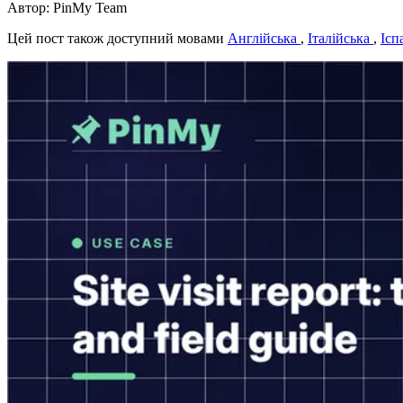
Автор: PinMy Team
Цей пост також доступний мовами
Англійська
,
Італійська
,
Ісп