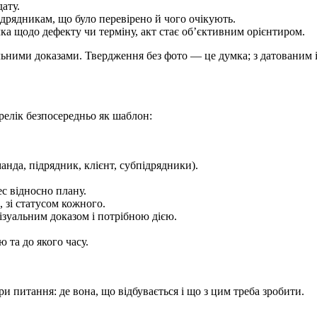
дату.
ідрядникам, що було перевірено й чого очікують.
а щодо дефекту чи терміну, акт стає об’єктивним орієнтиром.
альними доказами. Твердження без фото — це думка; з датованим 
релік безпосередньо як шаблон:
анда, підрядник, клієнт, субпідрядники).
ес відносно плану.
 зі статусом кожного.
ізуальним доказом і потрібною дією.
 та до якого часу.
ри питання: де вона, що відбувається і що з цим треба зробити.