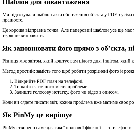
Шаблон для завантаження
Ми підготували шаблон акта обстеження об’єкта у PDF з усім
працюєте.
Це хороша відправна точка. Але паперовий шаблон усе ще має т
те, як це виправити.
Як заповнювати його прямо з об’єкта, 
Різниця між звітом, який коштує вам цілого дня, і звітом, яки
Метод простий: замість того щоб робити розрізнені фото й розкид
Відкрийте PDF-план на телефоні.
Торкніться точного місця проблеми.
Залиште голосову нотатку, фото чи відео з описом.
Коли ви сядете писати звіт, кожна проблема вже матиме своє ро
Як PinMy це вирішує
PinMy створено саме для такої польової фіксації — з телефона: