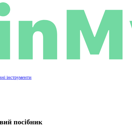
вні інструменти
овий посібник