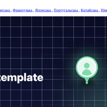
анська
,
Французька
,
Японська
,
Португальська
,
Китайська
,
Нім