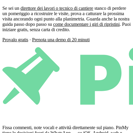
Se sei un
direttore dei lavori o tecnico di cantiere
stanco di perdere
un pomeriggio a ricostruire le visite, prova a catturare la prossima
visita ancorando ogni punto alla planimetria. Guarda anche la nostra
guida passo dopo passo su
come documentare i giri di ripristini
. Puoi
iniziare gratis, senza carta di credito.
Provalo gratis
·
Prenota una demo di 20 minuti
Fissa commenti, note vocali e attività direttamente sul piano. PinMy
tiene le decisioni fuori da WhatsApp — su iOS, Android, web e