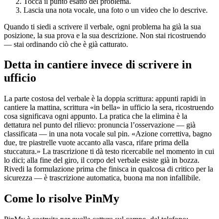
Tocca il punto esatto del problema.
Lascia una nota vocale, una foto o un video che lo descrive.
Quando ti siedi a scrivere il verbale, ogni problema ha già la sua
posizione, la sua prova e la sua descrizione. Non stai ricostruendo
— stai ordinando ciò che è già catturato.
Detta in cantiere invece di scrivere in
ufficio
La parte costosa del verbale è la doppia scrittura: appunti rapidi in
cantiere la mattina, scrittura «in bella» in ufficio la sera, ricostruendo
cosa significava ogni appunto. La pratica che la elimina è la
dettatura nel punto del rilievo: pronuncia l’osservazione — già
classificata — in una nota vocale sul pin. «Azione correttiva, bagno
due, tre piastrelle vuote accanto alla vasca, rifare prima della
stuccatura.» La trascrizione ti dà testo ricercabile nel momento in cui
lo dici; alla fine del giro, il corpo del verbale esiste già in bozza.
Rivedi la formulazione prima che finisca in qualcosa di critico per la
sicurezza — è trascrizione automatica, buona ma non infallibile.
Come lo risolve PinMy