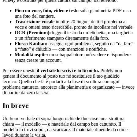
PinMy è costruita per quella cattura sul campo, dal telefono:
Pin con voce, foto, video e testo
sulla planimetria PDF o su
una foto del cantiere.
Trascrizione vocale
in oltre 20 lingue: detti il problema a
voce e ottieni testo ricercabile, pronto da incollare nel verbale.
OCR (Premium):
legge il testo da un’etichetta, una targhetta
o un riferimento stampato direttamente dalla foto.
Flusso Kanban:
assegna ogni problema, seguilo da “da fare”
a “fatto” e chiudilo — con menzioni e notifiche.
Modalità ospite:
un subappaltatore può vedere e rispondere
senza creare un account.
Per essere onesti:
il verbale lo scrivi e lo firmi tu.
PinMy non
genera il documento al posto tuo né sostituisce il tuo giudizio
tecnico. Quello che fa è portarti alla fase di scrittura con ogni
problema catturato, ancorato alla planimetria e organizzato — invece
di partire da zero la sera.
In breve
Un buon verbale di sopralluogo richiede due cose: una struttura
chiara — il modello — e materiale dal campo ben catturato. Il
modello lo trovi sopra, da scaricare. Il materiale dipende da come
lavori durante la visita.