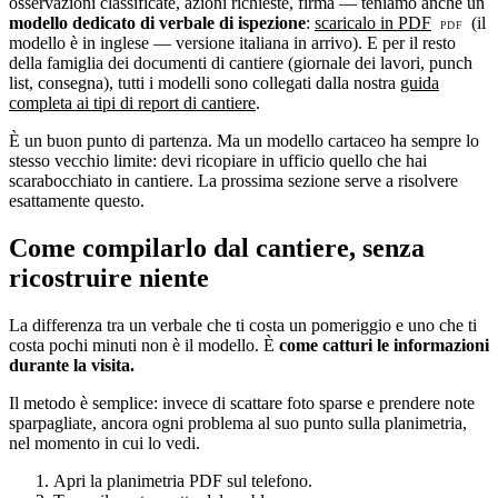
osservazioni classificate, azioni richieste, firma — teniamo anche un
modello dedicato di verbale di ispezione
:
scaricalo in PDF
(il
modello è in inglese — versione italiana in arrivo). E per il resto
della famiglia dei documenti di cantiere (giornale dei lavori, punch
list, consegna), tutti i modelli sono collegati dalla nostra
guida
completa ai tipi di report di cantiere
.
È un buon punto di partenza. Ma un modello cartaceo ha sempre lo
stesso vecchio limite: devi ricopiare in ufficio quello che hai
scarabocchiato in cantiere. La prossima sezione serve a risolvere
esattamente questo.
Come compilarlo dal cantiere, senza
ricostruire niente
La differenza tra un verbale che ti costa un pomeriggio e uno che ti
costa pochi minuti non è il modello. È
come catturi le informazioni
durante la visita.
Il metodo è semplice: invece di scattare foto sparse e prendere note
sparpagliate, ancora ogni problema al suo punto sulla planimetria,
nel momento in cui lo vedi.
Apri la planimetria PDF sul telefono.