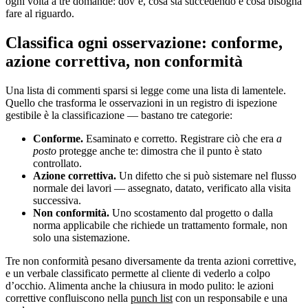
ogni volta a tre domande: dov’è, cosa sta succedendo e cosa bisogna
fare al riguardo.
Classifica ogni osservazione: conforme,
azione correttiva, non conformità
Una lista di commenti sparsi si legge come una lista di lamentele.
Quello che trasforma le osservazioni in un registro di ispezione
gestibile è la classificazione — bastano tre categorie:
Conforme.
Esaminato e corretto. Registrare ciò che era
a
posto
protegge anche te: dimostra che il punto è stato
controllato.
Azione correttiva.
Un difetto che si può sistemare nel flusso
normale dei lavori — assegnato, datato, verificato alla visita
successiva.
Non conformità.
Uno scostamento dal progetto o dalla
norma applicabile che richiede un trattamento formale, non
solo una sistemazione.
Tre non conformità pesano diversamente da trenta azioni correttive,
e un verbale classificato permette al cliente di vederlo a colpo
d’occhio. Alimenta anche la chiusura in modo pulito: le azioni
correttive confluiscono nella
punch list
con un responsabile e una