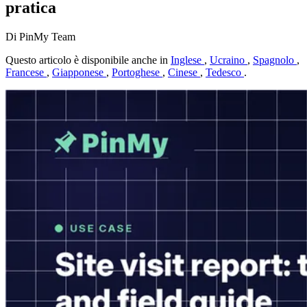
pratica
Di PinMy Team
Questo articolo è disponibile anche in
Inglese
,
Ucraino
,
Spagnolo
,
Francese
,
Giapponese
,
Portoghese
,
Cinese
,
Tedesco
.