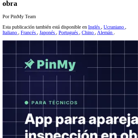
obra
Por PinMy Team
Esta publicación también está disponible en
Inglés
,
Ucraniano
,
Italiano
,
Francés
,
Japonés
,
Portugués
,
Chino
,
Alemán
.