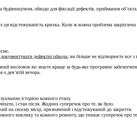
за будівництвом, обходи для фіксації дефектів, приймання об’є
ях ця відстежуваність крихка. Коли ж кожна проблема закріплена 
изає.
и
документувати дефектні обходи
, ви більше не відтворюєте все з
ний висновок ви знаєте краще за будь-яке програмне забезпечен
 о дев’ятій вечора.
візуальною історією кожного етапу.
пати, і стан після. Жодних суперечок про те, як було.
ий на своєму місці, призначений і відстежуваний до закриття.
жного виклику та кожного ремонту, що уникає суперечок про те