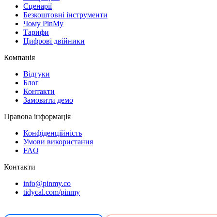
Сценарії
Безкоштовні інструменти
Чому PinMy
Тарифи
Цифрові двійники
Компанія
Відгуки
Блог
Контакти
Замовити демо
Правова інформація
Конфіденційність
Умови використання
FAQ
Контакти
info@pinmy.co
tidycal.com/pinmy