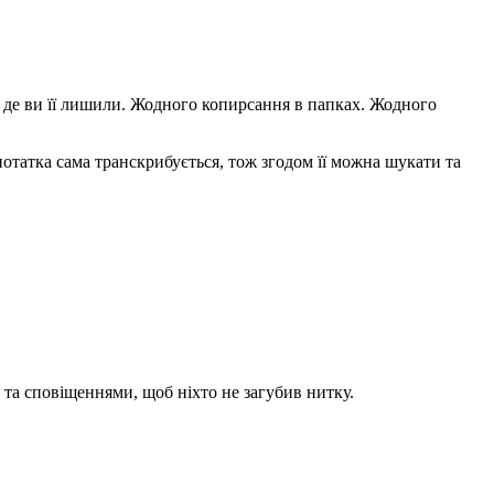
м, де ви її лишили. Жодного копирсання в папках. Жодного
нотатка сама транскрибується, тож згодом її можна шукати та
 та сповіщеннями, щоб ніхто не загубив нитку.