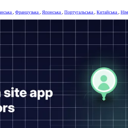
анська
,
Французька
,
Японська
,
Португальська
,
Китайська
,
Нім