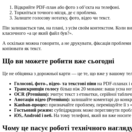
Відкрийте PDF-план або фото з об’єкта на телефоні.
Торкніться точного місця, де є проблема.
Залиште голосову нотатку, фото, відео чи текст.
Пін залишається там, на плані, з усім своїм контекстом. Коли 
класичного «а це який файл був?».
А оскільки можна говорити, а не друкувати, фіксація проблеми 
копіювати як текст.
Що ви можете робити вже сьогодні
Це не обіцянка з дорожньої карти — це те, що вже у вашому те
Голосові, фото-, відео- та текстові піни
на PDF-планах і ф
Транскрипція голосу
більш ніж 20 мовами: ваша усна но
OCR (Premium):
зчитує текст з етикетки, серійної табл
Анотація відео (Premium):
залишайте коментарі до конкр
Kanban-процес:
призначайте проблему, переміщуйте її з 
Гостьовий режим:
субпідрядник може переглянути пробле
iOS, Android і веб.
На тому телефоні, який ви вже носите 
Чому це пасує роботі технічного нагляд