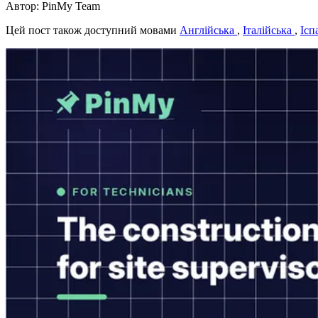
Автор: PinMy Team
Цей пост також доступний мовами
Англійська
,
Італійська
,
Ісп