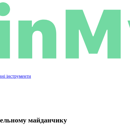
вні інструменти
івельному майданчику