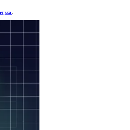
ецька
.