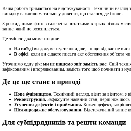
Ваша робота тримається на відстежуваності. Технічний нагляд 
випадку важливо мати змогу довести, що сталося, де і коли.
З розкиданими фото в галереї та нотатками в трьох різних місц
запис, який не розсиплеться.
Це змінює два моменти дня:
На виїзді
ви документуєте швидше, і ніщо від вас не висл
В офісі
, коли ви сідаєте писати
акт обстеження об’єкта
ч
Уточнимо одну річ:
ми не пишемо звіт замість вас.
Свій техніч
зафіксованим і впорядкованим, замість того щоб починати з нуля
Де це ще стане в пригоді
Нове будівництво.
Технічний нагляд, візит за візитом, з 
Реконструкція.
Зафіксуйте наявний стан, перш ніж щось чі
Усунення дефектів і приймання.
Кожен дефект, закріплен
Післяпродажне обслуговування.
Відстежуваний запис ко
Для субпідрядників та решти команди