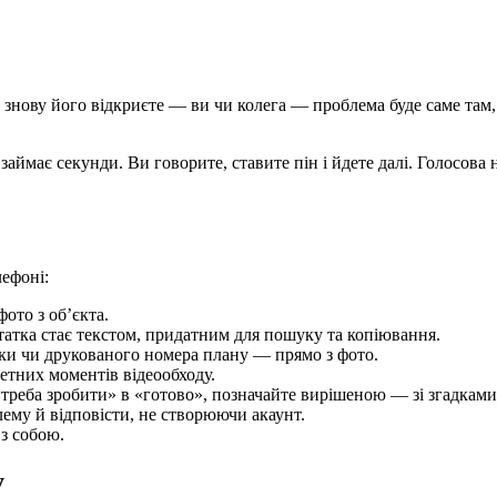
ви знову його відкриєте — ви чи колега — проблема буде саме та
займає секунди. Ви говорите, ставите пін і йдете далі. Голосова 
лефоні:
ото з об’єкта.
татка стає текстом, придатним для пошуку та копіювання.
ички чи друкованого номера плану — прямо з фото.
етних моментів відеообходу.
«треба зробити» в «готово», позначайте вирішеною — зі згадками
му й відповісти, не створюючи акаунт.
з собою.
у