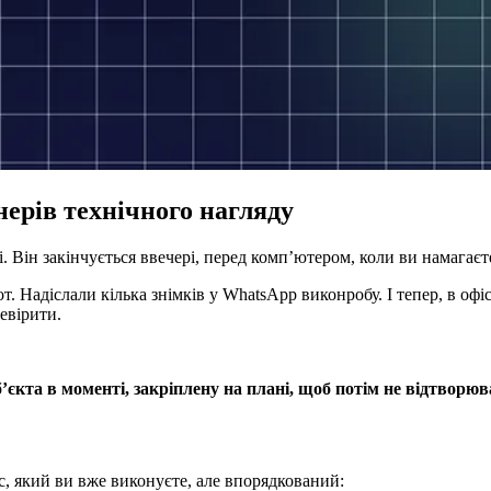
нерів технічного нагляду
і. Він закінчується ввечері, перед комп’ютером, коли ви намагаєт
. Надіслали кілька знімків у WhatsApp виконробу. І тепер, в офісі
евірити.
’єкта в моменті, закріплену на плані, щоб потім не відтворюва
с, який ви вже виконуєте, але впорядкований: