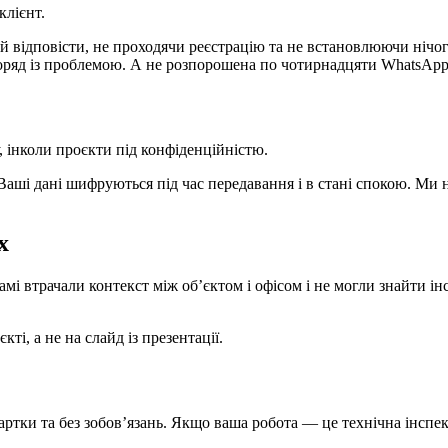
клієнт.
 відповісти, не проходячи реєстрацію та не встановлюючи нічого 
, поряд із проблемою. А не розпорошена по чотирнадцяти WhatsApp
, інколи проєкти під конфіденційністю.
ші дані шифруються під час передавання і в стані спокою. Ми н
х
і втрачали контекст між об’єктом і офісом і не могли знайти і
і, а не на слайд із презентації.
артки та без зобов’язань. Якщо ваша робота — це технічна інспе