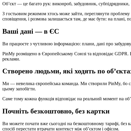
Об’єкт — це багато рук: виконроб, забудовник, субпідрядники, 
З гостьовим режимом хтось може зайти, переглянути проблему й
сповіщення, і розмова залишається там, де має бути: на плані
Ваші дані — в ЄС
Ви працюєте з чутливою інформацією: плани, дані про забудову
PinMy розміщено в Європейському Союзі та відповідає GDPR. Ва
реклами.
Створено людьми, які ходять по об’єкта
Ми — невелика європейська команда. Ми створили PinMy, бо сам
цьому запобігти.
Саме тому кожна функція відповідає на реальний момент на об’єкт
Почніть безкоштовно, без картки
Ви можете почати вже сьогодні на безкоштовному тарифі, без к
спосіб перестати втрачати контекст між об’єктом і офісом.