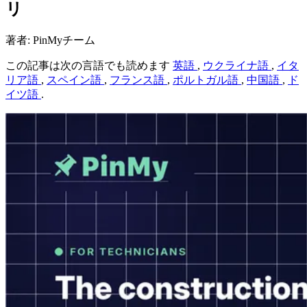
リ
著者: PinMyチーム
この記事は次の言語でも読めます
英語
,
ウクライナ語
,
イタ
リア語
,
スペイン語
,
フランス語
,
ポルトガル語
,
中国語
,
ド
イツ語
.