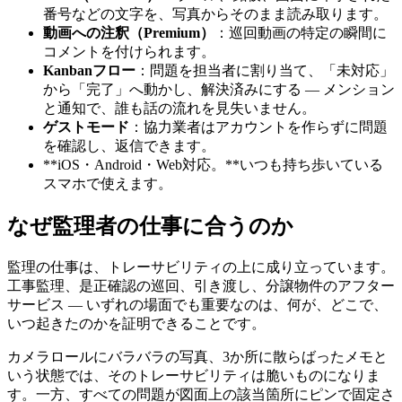
番号などの文字を、写真からそのまま読み取ります。
動画への注釈（Premium）
：巡回動画の特定の瞬間に
コメントを付けられます。
Kanbanフロー
：問題を担当者に割り当て、「未対応」
から「完了」へ動かし、解決済みにする ― メンション
と通知で、誰も話の流れを見失いません。
ゲストモード
：協力業者はアカウントを作らずに問題
を確認し、返信できます。
**iOS・Android・Web対応。**いつも持ち歩いている
スマホで使えます。
なぜ監理者の仕事に合うのか
監理の仕事は、トレーサビリティの上に成り立っています。
工事監理、是正確認の巡回、引き渡し、分譲物件のアフター
サービス ― いずれの場面でも重要なのは、何が、どこで、
いつ起きたのかを証明できることです。
カメラロールにバラバラの写真、3か所に散らばったメモと
いう状態では、そのトレーサビリティは脆いものになりま
す。一方、すべての問題が図面上の該当箇所にピンで固定さ