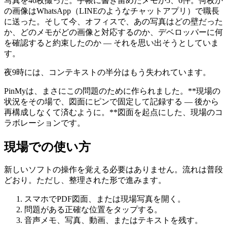
写真を40枚撮った。手帳に書き留めたメモが5、6件。何枚か
の画像はWhatsApp（LINEのようなチャットアプリ）で職長
に送った。そして今、オフィスで、あの写真はどの壁だった
か、どのメモがどの画像と対応するのか、デベロッパーに何
を確認すると約束したのか ― それを思い出そうとしていま
す。
夜9時には、コンテキストの半分はもう失われています。
PinMyは、まさにこの問題のために作られました。**現場の
状況をその場で、図面にピンで固定して記録する ― 後から
再構成しなくて済むように。**図面を起点にした、現場のコ
ラボレーションです。
現場での使い方
新しいソフトの操作を覚える必要はありません。流れは普段
どおり。ただし、整理された形で進みます。
スマホでPDF図面、または現場写真を開く。
問題がある正確な位置をタップする。
音声メモ、写真、動画、またはテキストを残す。