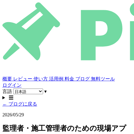
概要
レビュー
使い方
活用例
料金
ブログ
無料ツール
ログイン
言語
▾
☰
← ブログに戻る
2026/05/29
監理者・施工管理者のための現場アプ