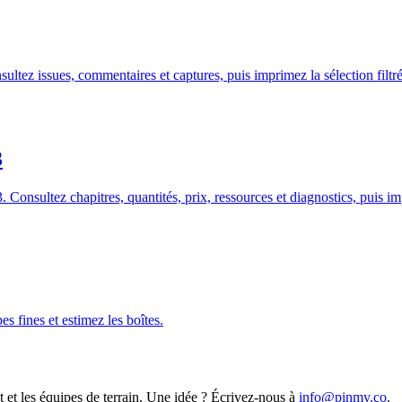
ez issues, commentaires et captures, puis imprimez la sélection filtrée.
3
sultez chapitres, quantités, prix, ressources et diagnostics, puis impr
s fines et estimez les boîtes.
t et les équipes de terrain. Une idée ? Écrivez-nous à
info@pinmy.co
.