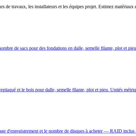
urs de travaux, les installateurs et les équipes projet. Estimez matéria
e nombre de sacs pour des fondations en dalle, semelle filante, plot et p
plaqué et le bois pour dalle, semelle filante, plot et pieu. Unités métriq
ockage d'enregistrement et le nombre de disques à acheter — RAID inclu