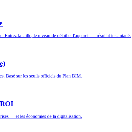
e
Entrez la taille, le niveau de détail et l'appareil — résultat instantané.
e)
es. Basé sur les seuils officiels du Plan BIM.
t ROI
ises — et les économies de la digitalisation.