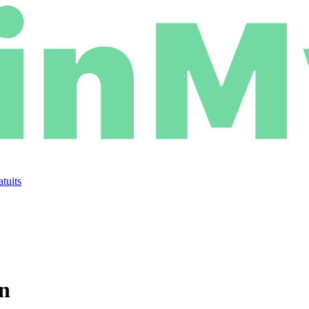
atuits
in