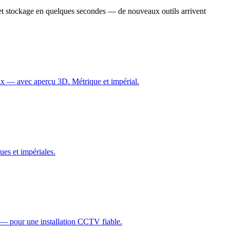
ux et stockage en quelques secondes — de nouveaux outils arrivent
ieux — avec aperçu 3D. Métrique et impérial.
ues et impériales.
s — pour une installation CCTV fiable.