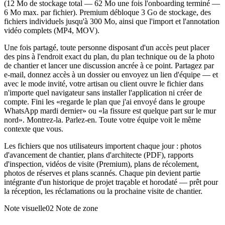
(12 Mo de stockage total — 62 Mo une fois l'onboarding terminé —
6 Mo max. par fichier). Premium débloque 3 Go de stockage, des
fichiers individuels jusqu'à 300 Mo, ainsi que l'import et l'annotation
vidéo complets (MP4, MOV).
Une fois partagé, toute personne disposant d'un accès peut placer
des pins à l'endroit exact du plan, du plan technique ou de la photo
de chantier et lancer une discussion ancrée à ce point. Partagez par
e-mail, donnez accès à un dossier ou envoyez un lien d'équipe — et
avec le mode invité, votre artisan ou client ouvre le fichier dans
n'importe quel navigateur sans installer l'application ni créer de
compte. Fini les «regarde le plan que j'ai envoyé dans le groupe
WhatsApp mardi dernier» ou «la fissure est quelque part sur le mur
nord». Montrez-la. Parlez-en. Toute votre équipe voit le même
contexte que vous.
Les fichiers que nos utilisateurs importent chaque jour : photos
d'avancement de chantier, plans d'architecte (PDF), rapports
d'inspection, vidéos de visite (Premium), plans de récolement,
photos de réserves et plans scannés. Chaque pin devient partie
intégrante d'un historique de projet traçable et horodaté — prêt pour
la réception, les réclamations ou la prochaine visite de chantier.
Note visuelle02
Note de zone