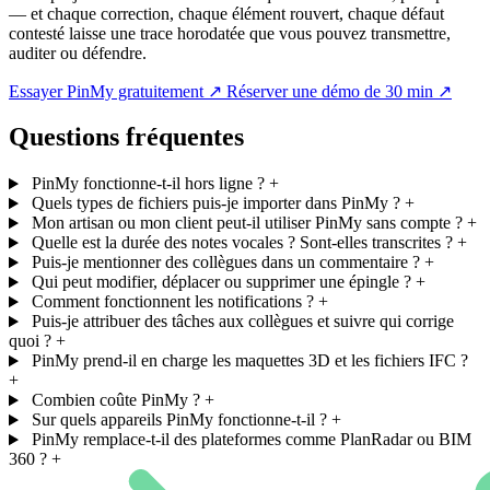
— et chaque correction, chaque élément rouvert, chaque défaut
contesté laisse une trace horodatée que vous pouvez transmettre,
auditer ou défendre.
Essayer PinMy gratuitement
↗
Réserver une démo de 30 min
↗
Questions fréquentes
PinMy fonctionne-t-il hors ligne ?
+
Quels types de fichiers puis-je importer dans PinMy ?
+
Mon artisan ou mon client peut-il utiliser PinMy sans compte ?
+
Quelle est la durée des notes vocales ? Sont-elles transcrites ?
+
Puis-je mentionner des collègues dans un commentaire ?
+
Qui peut modifier, déplacer ou supprimer une épingle ?
+
Comment fonctionnent les notifications ?
+
Puis-je attribuer des tâches aux collègues et suivre qui corrige
quoi ?
+
PinMy prend-il en charge les maquettes 3D et les fichiers IFC ?
+
Combien coûte PinMy ?
+
Sur quels appareils PinMy fonctionne-t-il ?
+
PinMy remplace-t-il des plateformes comme PlanRadar ou BIM
360 ?
+