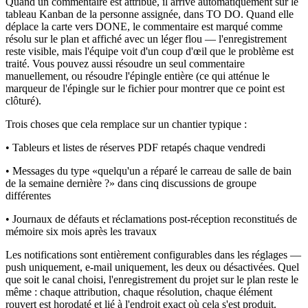
Quand un commentaire est attribué, il arrive automatiquement sur le
tableau Kanban de la personne assignée, dans TO DO. Quand elle
déplace la carte vers DONE, le commentaire est marqué comme
résolu sur le plan et affiché avec un léger flou — l'enregistrement
reste visible, mais l'équipe voit d'un coup d'œil que le problème est
traité. Vous pouvez aussi résoudre un seul commentaire
manuellement, ou résoudre l'épingle entière (ce qui atténue le
marqueur de l'épingle sur le fichier pour montrer que ce point est
clôturé).
Trois choses que cela remplace sur un chantier typique :
• Tableurs et listes de réserves PDF retapés chaque vendredi
• Messages du type «quelqu'un a réparé le carreau de salle de bain
de la semaine dernière ?» dans cinq discussions de groupe
différentes
• Journaux de défauts et réclamations post-réception reconstitués de
mémoire six mois après les travaux
Les notifications sont entièrement configurables dans les réglages —
push uniquement, e-mail uniquement, les deux ou désactivées. Quel
que soit le canal choisi, l'enregistrement du projet sur le plan reste le
même : chaque attribution, chaque résolution, chaque élément
rouvert est horodaté et lié à l'endroit exact où cela s'est produit.