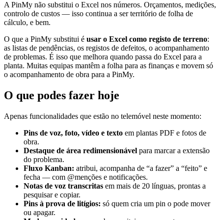
A PinMy não substitui o Excel nos números. Orçamentos, medições,
controlo de custos — isso continua a ser território de folha de
cálculo, e bem.
O que a PinMy substitui é
usar o Excel como registo de terreno
:
as listas de pendências, os registos de defeitos, o acompanhamento
de problemas. É isso que melhora quando passa do Excel para a
planta. Muitas equipas mantêm a folha para as finanças e movem só
o acompanhamento de obra para a PinMy.
O que podes fazer hoje
Apenas funcionalidades que estão no telemóvel neste momento:
Pins de voz, foto, vídeo e texto
em plantas PDF e fotos de
obra.
Destaque de área redimensionável
para marcar a extensão
do problema.
Fluxo Kanban:
atribui, acompanha de “a fazer” a “feito” e
fecha — com @menções e notificações.
Notas de voz transcritas
em mais de 20 línguas, prontas a
pesquisar e copiar.
Pins à prova de litígios:
só quem cria um pin o pode mover
ou apagar.