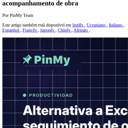
acompanhamento de obra
Por PinMy Team
Este artigo também está disponível em
Inglês
,
Ucraniano
,
Italiano
,
Espanhol
,
Francês
,
Japonês
,
Chinês
,
Alemão
.