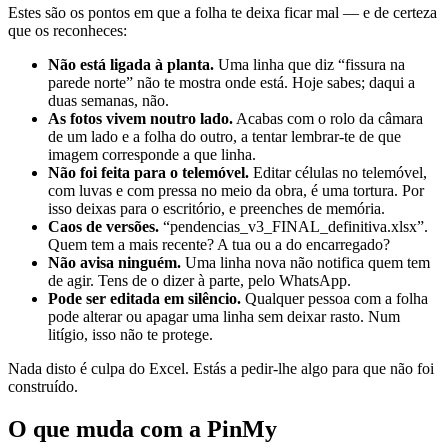
Estes são os pontos em que a folha te deixa ficar mal — e de certeza
que os reconheces:
Não está ligada à planta.
Uma linha que diz “fissura na
parede norte” não te mostra onde está. Hoje sabes; daqui a
duas semanas, não.
As fotos vivem noutro lado.
Acabas com o rolo da câmara
de um lado e a folha do outro, a tentar lembrar-te de que
imagem corresponde a que linha.
Não foi feita para o telemóvel.
Editar células no telemóvel,
com luvas e com pressa no meio da obra, é uma tortura. Por
isso deixas para o escritório, e preenches de memória.
Caos de versões.
“pendencias_v3_FINAL_definitiva.xlsx”.
Quem tem a mais recente? A tua ou a do encarregado?
Não avisa ninguém.
Uma linha nova não notifica quem tem
de agir. Tens de o dizer à parte, pelo WhatsApp.
Pode ser editada em silêncio.
Qualquer pessoa com a folha
pode alterar ou apagar uma linha sem deixar rasto. Num
litígio, isso não te protege.
Nada disto é culpa do Excel. Estás a pedir-lhe algo para que não foi
construído.
O que muda com a PinMy