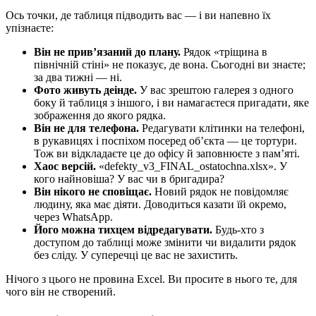
Ось точки, де таблиця підводить вас — і ви напевно їх
упізнаєте:
Він не прив’язаний до плану.
Рядок «тріщина в
північній стіні» не показує, де вона. Сьогодні ви знаєте;
за два тижні — ні.
Фото живуть деінде.
У вас зрештою галерея з одного
боку й таблиця з іншого, і ви намагаєтеся пригадати, яке
зображення до якого рядка.
Він не для телефона.
Редагувати клітинки на телефоні,
в рукавицях і поспіхом посеред об’єкта — це тортури.
Тож ви відкладаєте це до офісу й заповнюєте з пам’яті.
Хаос версій.
«defekty_v3_FINAL_ostatochna.xlsx». У
кого найновіша? У вас чи в бригадира?
Він нікого не сповіщає.
Новий рядок не повідомляє
людину, яка має діяти. Доводиться казати їй окремо,
через WhatsApp.
Його можна тихцем відредагувати.
Будь-хто з
доступом до таблиці може змінити чи видалити рядок
без сліду. У суперечці це вас не захистить.
Нічого з цього не провина Excel. Ви просите в нього те, для
чого він не створений.