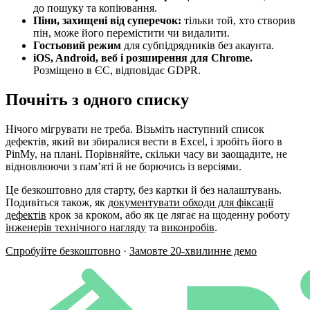
до пошуку та копіювання.
Піни, захищені від суперечок:
тільки той, хто створив
пін, може його перемістити чи видалити.
Гостьовий режим
для субпідрядників без акаунта.
iOS, Android, веб і розширення для Chrome.
Розміщено в ЄС, відповідає GDPR.
Почніть з одного списку
Нічого мігрувати не треба. Візьміть наступний список
дефектів, який ви збиралися вести в Excel, і зробіть його в
PinMy, на плані. Порівняйте, скільки часу ви заощадите, не
відновлюючи з пам’яті й не борючись із версіями.
Це безкоштовно для старту, без картки й без налаштувань.
Подивіться також, як
документувати обходи для фіксації
дефектів
крок за кроком, або як це лягає на щоденну роботу
інженерів технічного нагляду
та
виконробів
.
Спробуйте безкоштовно
·
Замовте 20-хвилинне демо