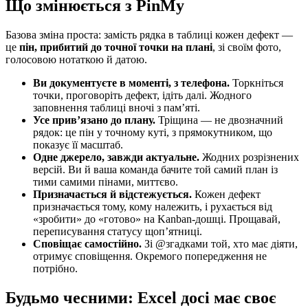
Що змінюється з PinMy
Базова зміна проста: замість рядка в таблиці кожен дефект —
це
пін, прибитий до точної точки на плані
, зі своїм фото,
голосовою нотаткою й датою.
Ви документуєте в моменті, з телефона.
Торкніться
точки, проговоріть дефект, ідіть далі. Жодного
заповнення таблиці вночі з пам’яті.
Усе прив’язано до плану.
Тріщина — не двозначний
рядок: це пін у точному куті, з прямокутником, що
показує її масштаб.
Одне джерело, завжди актуальне.
Жодних розрізнених
версій. Ви й ваша команда бачите той самий план із
тими самими пінами, миттєво.
Призначається й відстежується.
Кожен дефект
призначається тому, кому належить, і рухається від
«зробити» до «готово» на Kanban-дошці. Прощавай,
переписування статусу щоп’ятниці.
Сповіщає самостійно.
Зі @згадками той, хто має діяти,
отримує сповіщення. Окремого попередження не
потрібно.
Будьмо чесними: Excel досі має своє