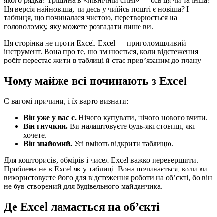
якого рядка? Тріщина в «північній стіні» — ось ця чи та інша?
Ця версія найновіша, чи десь у чиїйсь пошті є новіша? І
таблиця, що починалася чистою, перетворюється на
головоломку, яку можете розгадати лише ви.
Ця сторінка не проти Excel. Excel — приголомшливий
інструмент. Вона про те, що змінюється, коли відстеження
робіт перестає жити в таблиці й стає прив’язаним до плану.
Чому майже всі починають з Excel
Є вагомі причини, і їх варто визнати:
Він уже у вас є.
Нічого купувати, нічого нового вчити.
Він гнучкий.
Ви налаштовуєте будь-які стовпці, які
хочете.
Він знайомий.
Усі вміють відкрити таблицю.
Для кошторисів, обмірів і чисел Excel важко перевершити.
Проблема не в Excel як у таблиці. Вона починається, коли ви
використовуєте його для відстеження роботи на об’єкті, бо він
не був створений для будівельного майданчика.
Де Excel ламається на об’єкті