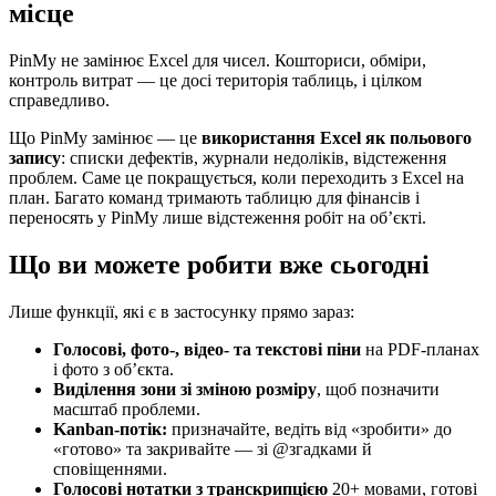
місце
PinMy не замінює Excel для чисел. Кошториси, обміри,
контроль витрат — це досі територія таблиць, і цілком
справедливо.
Що PinMy замінює — це
використання Excel як польового
запису
: списки дефектів, журнали недоліків, відстеження
проблем. Саме це покращується, коли переходить з Excel на
план. Багато команд тримають таблицю для фінансів і
переносять у PinMy лише відстеження робіт на об’єкті.
Що ви можете робити вже сьогодні
Лише функції, які є в застосунку прямо зараз:
Голосові, фото-, відео- та текстові піни
на PDF-планах
і фото з об’єкта.
Виділення зони зі зміною розміру
, щоб позначити
масштаб проблеми.
Kanban-потік:
призначайте, ведіть від «зробити» до
«готово» та закривайте — зі @згадками й
сповіщеннями.
Голосові нотатки з транскрипцією
20+ мовами, готові