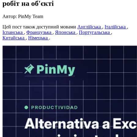
робіт на об'єкті
Автор: PinMy Team
Цей пост також доступний мовами
Англійська
,
Італійська
,
Іспанська
,
Французька
,
Японська
,
Португальська
,
Китайська
,
Німецька
.