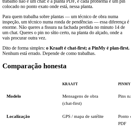
trabalho não é um chat: é a planta PDF, e cada problema é um pin
colocado no ponto exato onde está, nessa planta.
Para quem trabalha sobre plantas — um técnico de obra numa
inspeção, um técnico numa ronda de pendências — essa diferença é
enorme. Não queres a fissura na fachada perdida no minuto 14 de
um chat. Queres o pin no sítio certo, na planta do alçado, onde a
vais procurar outra vez.
Dito de forma simples:
o Kraaft é chat-first; a PinMy é plan-first.
Nenhum está errado. Depende de como trabalhas.
Comparação honesta
KRAAFT
PINMY
Modelo
Mensagens de obra
Pins na 
(chat-first)
Localização
GPS / mapa de satélite
Ponto e
PDF