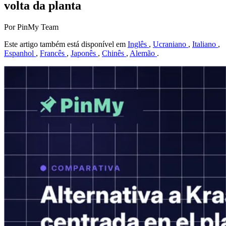
volta da planta
Por PinMy Team
Este artigo também está disponível em
Inglês
,
Ucraniano
,
Italiano
,
Espanhol
,
Francês
,
Japonês
,
Chinês
,
Alemão
.