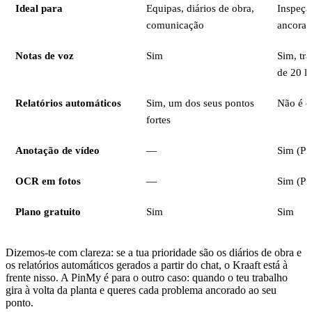
Ideal para
Equipas, diários de obra,
Inspeçã
comunicação
ancorad
Notas de voz
Sim
Sim, tra
de 20 l
Relatórios automáticos
Sim, um dos seus pontos
Não é o
fortes
Anotação de vídeo
—
Sim (P
OCR em fotos
—
Sim (P
Plano gratuito
Sim
Sim
Dizemos-te com clareza: se a tua prioridade são os diários de obra e
os relatórios automáticos gerados a partir do chat, o Kraaft está à
frente nisso. A PinMy é para o outro caso: quando o teu trabalho
gira à volta da planta e queres cada problema ancorado ao seu
ponto.