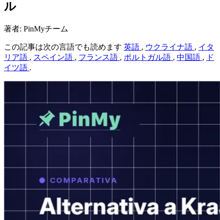
ル
著者: PinMyチーム
この記事は次の言語でも読めます
英語
,
ウクライナ語
,
イタ
リア語
,
スペイン語
,
フランス語
,
ポルトガル語
,
中国語
,
ド
イツ語
.