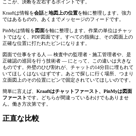
ここが、決断を左右するポイントです。
Kraaftは情報を
会話
と
地図上の位置
を軸に整理します。強力
ではあるものの、あくまでメッセージのフィードです。
PinMyは情報を
図面
を軸に整理します。作業の単位はチャッ
トではなく、PDF図面です。すべての指摘は、その図面上の
正確な位置に打たれたピンになります。
図面で仕事をする人 ― 検査中の監理者・施工管理者や、是
正確認の巡回を行う技術者 ― にとって、この違いは大きな
ものです。外壁のひび割れが、チャットの14分目に埋もれて
いてほしくはないはずです。あとで探しに行く場所、つまり
立面図上のその位置にピンで固定されていてほしいのです。
簡単に言えば、
Kraaftはチャットファースト、PinMyは図面
ファースト
です。どちらが間違っているわけでもありませ
ん。働き方次第です。
正直な比較