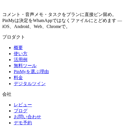
コメント・音声メモ・タスクをプランに直接ピン留め。
PinMyは決定をWhatsAppではなくファイルにとどめます —
iOS、Android、Web、Chromeで。
プロダクト
概要
使い方
活用例
無料ツール
PinMyを選ぶ理由
料金
デジタルツイン
会社
レビュー
ブログ
お問い合わせ
デモ予約