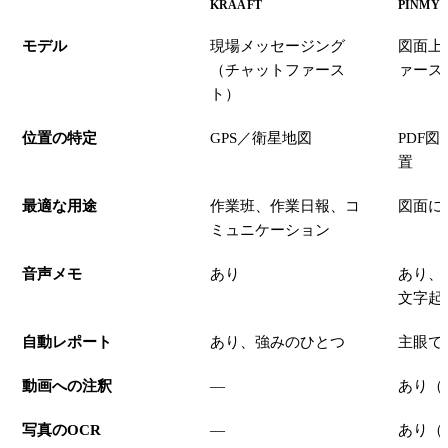
KRAAFT
PINMY
モデル
現場メッセージング
図面上
（チャットファース
ァース
ト）
位置の特定
GPS／衛星地図
PDF
置
最適な用途
作業班、作業日報、コ
図面に
ミュニケーション
音声メモ
あり
あり、
文字起
自動レポート
あり、強みのひとつ
主眼で
動画への注釈
—
あり（P
写真のOCR
—
あり（P