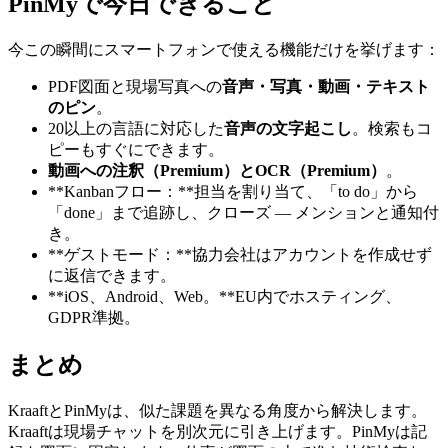
PinMyで今日できること
今この瞬間にスマートフォンで使える機能だけを挙げます：
PDF図面と現場写真への
音声・写真・動画・テキスト
のピン
。
20以上の言語に対応した
音声の文字起こし
。検索もコ
ピーもすぐにできます。
動画への注釈（Premium）
と
OCR（Premium）
。
**Kanbanフロー：**担当を割り当て、「to do」から
「done」まで追跡し、クローズ ― メンションと通知付
き。
**ゲストモード：**協力会社はアカウントを作成せず
に返信できます。
**iOS、Android、Web。**EU内でホスティング、
GDPR準拠。
まとめ
KraaftとPinMyは、似た課題を異なる角度から解決します。
Kraaftは現場チャットを別次元に引き上げます。PinMyは記