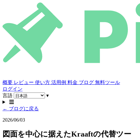
概要
レビュー
使い方
活用例
料金
ブログ
無料ツール
ログイン
言語
▾
☰
← ブログに戻る
2026/06/03
図面を中心に据えたKraaftの代替ツー