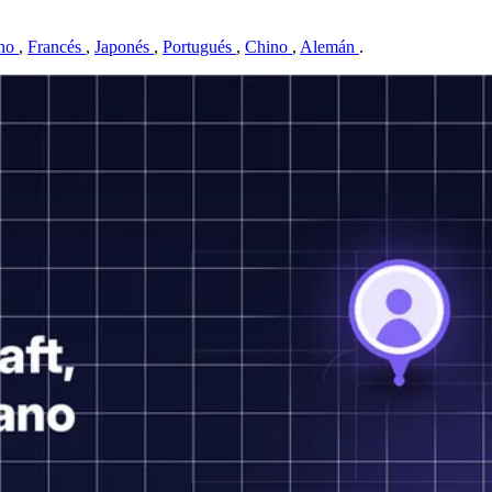
ano
,
Francés
,
Japonés
,
Portugués
,
Chino
,
Alemán
.