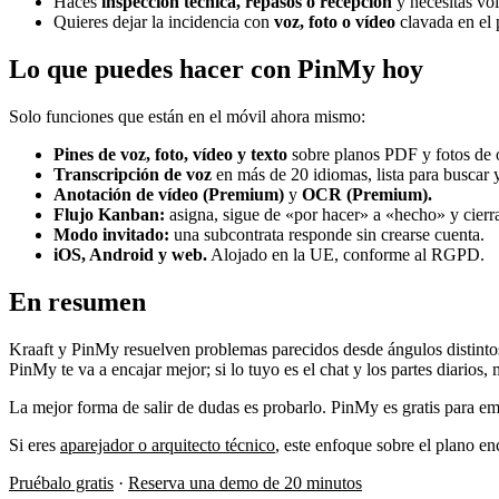
Haces
inspección técnica, repasos o recepción
y necesitas vo
Quieres dejar la incidencia con
voz, foto o vídeo
clavada en el 
Lo que puedes hacer con PinMy hoy
Solo funciones que están en el móvil ahora mismo:
Pines de voz, foto, vídeo y texto
sobre planos PDF y fotos de 
Transcripción de voz
en más de 20 idiomas, lista para buscar y
Anotación de vídeo (Premium)
y
OCR (Premium).
Flujo Kanban:
asigna, sigue de «por hacer» a «hecho» y cierr
Modo invitado:
una subcontrata responde sin crearse cuenta.
iOS, Android y web.
Alojado en la UE, conforme al RGPD.
En resumen
Kraaft y PinMy resuelven problemas parecidos desde ángulos distintos. 
PinMy te va a encajar mejor; si lo tuyo es el chat y los partes diarios, 
La mejor forma de salir de dudas es probarlo. PinMy es gratis para emp
Si eres
aparejador o arquitecto técnico
, este enfoque sobre el plano en
Pruébalo gratis
·
Reserva una demo de 20 minutos