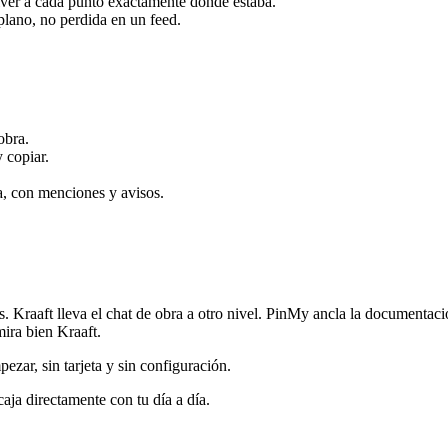
lver a cada punto exactamente donde estaba.
plano, no perdida en un feed.
obra.
 copiar.
a, con menciones y avisos.
Kraaft lleva el chat de obra a otro nivel. PinMy ancla la documentación
mira bien Kraaft.
ezar, sin tarjeta y sin configuración.
caja directamente con tu día a día.