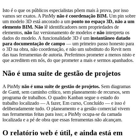
Isto é o que os públicos especialistas põem mais à prova, por isso
vamos ser exatos. A PinMy
não é coordenação BIM.
Um pin sobre
um modelo 3D está ancorado a um
ponto no espaço 3D, não a um
elemento BIM.
Não
lê identificadores nem propriedades de
elementos,
não
faz versionamento de modelos e
não
interpreta os
dados do modelo. A funcionalidade 3D é um
instantâneo datado
para documentação de campo
— um primeiro passo honesto para
o 3D na obra, não coordenação, e não um substituto do Revit nem
das tuas ferramentas de autoria. Preferimos prometer a menos nisto e
que acreditem em nós, do que prometer a mais e sermos apanhados.
Não é uma suite de gestão de projetos
A PinMy
não é uma suite de gestão de projetos.
Sem diagramas
de Gantt, sem caminho crítico, sem planeamento de recursos, sem
programa de trabalhos. O quadro Kanban segue o estado do
trabalho localizado — A fazer, Em curso, Concluído — e isso é
deliberadamente tudo. O planeamento e a gestão comercial vivem
nas ferramentas feitas para isso; a PinMy ocupa-se da camada
localizada e a pé de obra que essas ferramentas não alcançam.
O relatório web é útil, e ainda está em