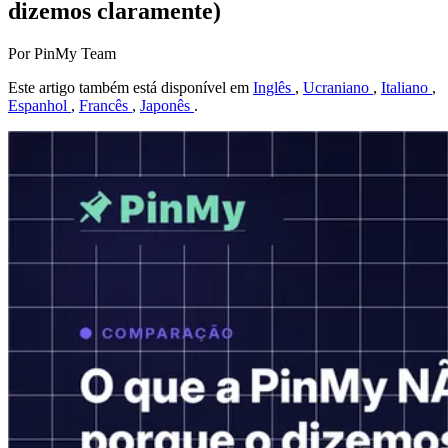
dizemos claramente)
Por PinMy Team
Este artigo também está disponível em
Inglês
,
Ucraniano
,
Italiano
,
Espanhol
,
Francês
,
Japonês
.