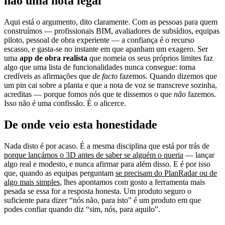
não uma nota legal
Aqui está o argumento, dito claramente. Com as pessoas para quem
construímos — profissionais BIM, avaliadores de subsídios, equipas
piloto, pessoal de obra experiente — a confiança é o recurso
escasso, e gasta-se no instante em que apanham um exagero. Ser
uma
app de obra realista
que nomeia os seus próprios limites faz
algo que uma lista de funcionalidades nunca consegue: torna
credíveis as afirmações que
de facto
fazemos. Quando dizemos que
um pin cai sobre a planta e que a nota de voz se transcreve sozinha,
acreditas — porque fomos nós que te dissemos o que
não
fazemos.
Isso não é uma confissão. É o alicerce.
De onde veio esta honestidade
Nada disto é por acaso. É a mesma disciplina que está por trás de
porque lançámos o 3D antes de saber se alguém o queria
— lançar
algo real e modesto, e nunca afirmar para além disso. E é por isso
que, quando as equipas perguntam
se precisam do PlanRadar ou de
algo mais simples
, lhes apontamos com gosto a ferramenta mais
pesada se essa for a resposta honesta. Um produto seguro o
suficiente para dizer “nós não, para isto” é um produto em que
podes confiar quando diz “sim, nós, para aquilo”.