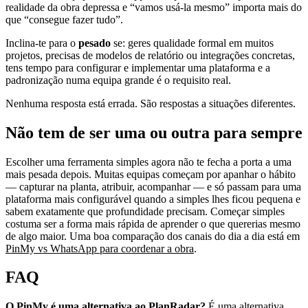
realidade da obra depressa e “vamos usá-la mesmo” importa mais do
que “consegue fazer tudo”.
Inclina-te para o
pesado
se: geres qualidade formal em muitos
projetos, precisas de modelos de relatório ou integrações concretas,
tens tempo para configurar e implementar uma plataforma e a
padronização numa equipa grande é o requisito real.
Nenhuma resposta está errada. São respostas a situações diferentes.
Não tem de ser uma ou outra para sempre
Escolher uma ferramenta simples agora não te fecha a porta a uma
mais pesada depois. Muitas equipas começam por apanhar o hábito
— capturar na planta, atribuir, acompanhar — e só passam para uma
plataforma mais configurável quando a simples lhes ficou pequena e
sabem exatamente que profundidade precisam. Começar simples
costuma ser a forma mais rápida de aprender o que quererias mesmo
de algo maior. Uma boa comparação dos canais do dia a dia está em
PinMy vs WhatsApp para coordenar a obra
.
FAQ
O PinMy é uma alternativa ao PlanRadar?
É uma alternativa