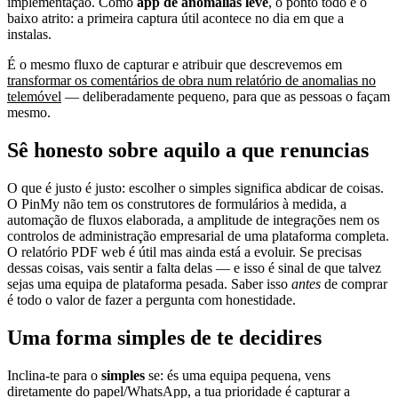
implementação. Como
app de anomalias leve
, o ponto todo é o
baixo atrito: a primeira captura útil acontece no dia em que a
instalas.
É o mesmo fluxo de capturar e atribuir que descrevemos em
transformar os comentários de obra num relatório de anomalias no
telemóvel
— deliberadamente pequeno, para que as pessoas o façam
mesmo.
Sê honesto sobre aquilo a que renuncias
O que é justo é justo: escolher o simples significa abdicar de coisas.
O PinMy não tem os construtores de formulários à medida, a
automação de fluxos elaborada, a amplitude de integrações nem os
controlos de administração empresarial de uma plataforma completa.
O relatório PDF web é útil mas ainda está a evoluir. Se precisas
dessas coisas, vais sentir a falta delas — e isso é sinal de que talvez
sejas uma equipa de plataforma pesada. Saber isso
antes
de comprar
é todo o valor de fazer a pergunta com honestidade.
Uma forma simples de te decidires
Inclina-te para o
simples
se: és uma equipa pequena, vens
diretamente do papel/WhatsApp, a tua prioridade é capturar a