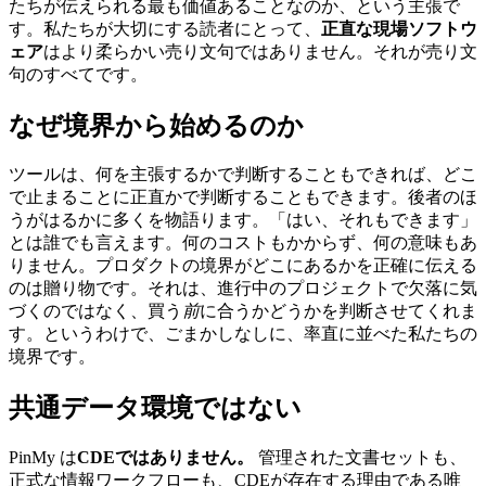
たちが伝えられる最も価値あることなのか、という主張で
す。私たちが大切にする読者にとって、
正直な現場ソフトウ
ェア
はより柔らかい売り文句ではありません。それが売り文
句のすべてです。
なぜ境界から始めるのか
ツールは、何を主張するかで判断することもできれば、どこ
で止まることに正直かで判断することもできます。後者のほ
うがはるかに多くを物語ります。「はい、それもできます」
とは誰でも言えます。何のコストもかからず、何の意味もあ
りません。プロダクトの境界がどこにあるかを正確に伝える
のは贈り物です。それは、進行中のプロジェクトで欠落に気
づくのではなく、買う
前
に合うかどうかを判断させてくれま
す。というわけで、ごまかしなしに、率直に並べた私たちの
境界です。
共通データ環境ではない
PinMy は
CDEではありません。
管理された文書セットも、
正式な情報ワークフローも、CDEが存在する理由である唯