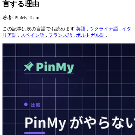
言する理由
著者: PinMy Team
この記事は次の言語でも読めます
英語
,
ウクライナ語
,
イタ
リア語
,
スペイン語
,
フランス語
,
ポルトガル語
.