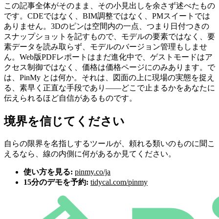
この記事全体がそのまま、その小見出しを余さず述べたもの
です。CDEではなく、BIM調整ではなく、PMスイートでは
ありません。3Dのピンは空間内の一点、つまり日付つきの
スナップショットを記すもので、モデルの要素ではなく、要
素データを読み取らず、モデルのバージョン管理もしませ
ん。Web版PDFレポートはまだ進化中で、ゲストモードはア
クセス制御ではなく、価格は価格ページにのみあります。で
は、PinMy とは何か。それは、図面の上に現場の実態を捉え
る、素早く正直な手段であり——どこで止まるかをあなたに
伝えられるほど自信があるものです。
境界を信じてください
自らの限界を名指しするツールが、頼れる類いのものに聞こ
えるなら、線の内側に何があるか見てください。
使い方を見る:
pinmy.co/ja
15分のデモを予約:
tidycal.com/pinmy