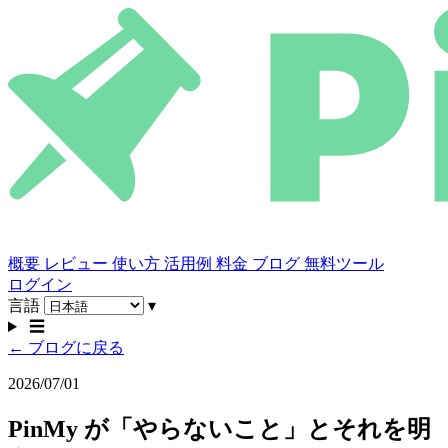
概要
レビュー
使い方
活用例
料金
ブログ
無料ツール
ログイン
言語
▾
☰
← ブログに戻る
2026/07/01
PinMy が「やらないこと」とそれを明