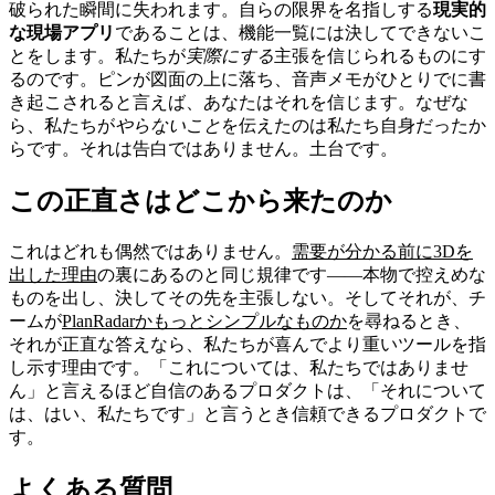
破られた瞬間に失われます。自らの限界を名指しする
現実的
な現場アプリ
であることは、機能一覧には決してできないこ
とをします。私たちが
実際にする
主張を信じられるものにす
るのです。ピンが図面の上に落ち、音声メモがひとりでに書
き起こされると言えば、あなたはそれを信じます。なぜな
ら、私たちが
やらないこと
を伝えたのは私たち自身だったか
らです。それは告白ではありません。土台です。
この正直さはどこから来たのか
これはどれも偶然ではありません。
需要が分かる前に3Dを
出した理由
の裏にあるのと同じ規律です——本物で控えめな
ものを出し、決してその先を主張しない。そしてそれが、チ
ームが
PlanRadarかもっとシンプルなものか
を尋ねるとき、
それが正直な答えなら、私たちが喜んでより重いツールを指
し示す理由です。「これについては、私たちではありませ
ん」と言えるほど自信のあるプロダクトは、「それについて
は、はい、私たちです」と言うとき信頼できるプロダクトで
す。
よくある質問