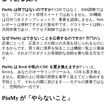
PinMy は何ではないのですか?
CDEではなく、BIM調整では
なく、プロジェクト管理スイートではありません。3D機能
は日付つきスナップショットで、要素を認識しません。Web
レポートは便利ですがまだ進化中です。ゲストモードは軽い
共同作業であり、アクセス制御ではありません。
なぜ PinMy はできないことを公表するのですか?
専門的な
読者にとって、正直さこそが残りの主張を信じられるものに
するからです。買う前に境界を知ることは機能一覧より価値
があり、それがプロダクトが長期的な信頼を勝ち取る方法で
す。
PinMy は Revit や私の CDE を置き換えますか?
いいえ。
Revitも、あなたのオーサリングツールも、CDEも置き換え
ません。図面の上に現場の実態を素早く捉えてピン留めする
手段として、それらの隣に並びます——モデルの要素ではな
く、空間内の一点です。
PinMy が「やらないこと」