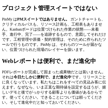
プロジェクト管理スイートではない
PinMy は
PMスイートではありません。
ガントチャートも、
クリティカルパスも、リソース計画も、工程表もありませ
ん。Kanbanボードは位置づけられた作業の状態——未着
手、進行中、完了——を追跡するもので、意図してそれだけ
です。工程管理や原価・契約管理は、そのために作られたツ
ールで行うものです。PinMy は、それらのツールが届かな
い、位置づけられた現場のレイヤーを扱います。
Webレポートは便利で、まだ進化中
PDFレポートが完成して固まった成果物だとは装いません。
それは
今日たしかに便利で、まだ進化中
です。リリースごと
に良くなっています。私たちはこれをすべての見込み客に伝
えます。なぜなら、いま正直な期待値を設定するほうが、嬉
しいデモと後でがっかりする顧客よりも価値があるからで
す。使ってください。できることについては頼ってくださ
い。そして進化中だと知っておいてください。