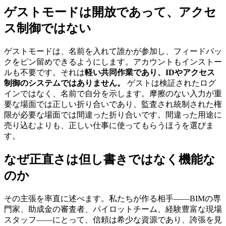
ゲストモードは開放であって、アクセ
ス制御ではない
ゲストモードは、名前を入れて誰かが参加し、フィードバッ
クをピン留めできるようにします。アカウントもインストー
ルも不要です。それは
軽い共同作業であり、IDやアクセス
制御のシステムではありません。
ゲストは検証されたログ
インではなく、名前で自分を示します。摩擦のない入力が重
要な場面では正しい折り合いであり、監査され統制された権
限が必要な場面では間違った折り合いです。間違った用途に
売り込むよりも、正しい仕事に使ってもらうほうを選びま
す。
なぜ正直さは但し書きではなく機能な
のか
その主張を率直に述べます。私たちが作る相手——BIMの専
門家、助成金の審査者、パイロットチーム、経験豊富な現場
スタッフ——にとって、信頼は希少な資源であり、誇張を見