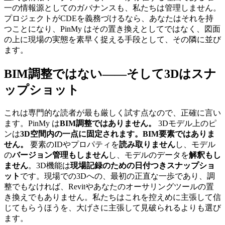
一の情報源としてのガバナンスも、私たちは管理しません。
プロジェクトがCDEを義務づけるなら、あなたはそれを持
つことになり、PinMy はその置き換えとしてではなく、図面
の上に現場の実態を素早く捉える手段として、その隣に並び
ます。
BIM調整ではない——そして3Dはスナ
ップショット
これは専門的な読者が最も厳しく試す点なので、正確に言い
ます。PinMy は
BIM調整ではありません。
3Dモデル上のピ
ンは
3D空間内の一点に固定されます。BIM要素ではありま
せん。
要素のIDやプロパティを
読み取りません
し、モデル
の
バージョン管理もしません
し、モデルのデータを
解釈もし
ません
。3D機能は
現場記録のための日付つきスナップショ
ット
です。現場での3Dへの、最初の正直な一歩であり、調
整でもなければ、Revitやあなたのオーサリングツールの置
き換えでもありません。私たちはこれを控えめに主張して信
じてもらうほうを、大げさに主張して見破られるよりも選び
ます。