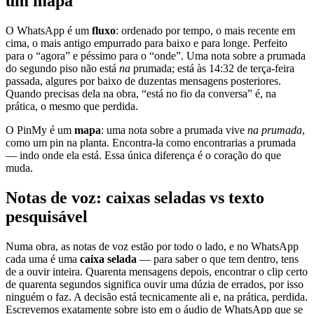
um mapa
O WhatsApp é um
fluxo
: ordenado por tempo, o mais recente em
cima, o mais antigo empurrado para baixo e para longe. Perfeito
para o “agora” e péssimo para o “onde”. Uma nota sobre a prumada
do segundo piso não está
na
prumada; está às 14:32 de terça-feira
passada, algures por baixo de duzentas mensagens posteriores.
Quando precisas dela na obra, “está no fio da conversa” é, na
prática, o mesmo que perdida.
O PinMy é um
mapa
: uma nota sobre a prumada vive
na prumada
,
como um pin na planta. Encontra-la como encontrarias a prumada
— indo onde ela está. Essa única diferença é o coração do que
muda.
Notas de voz: caixas seladas vs texto
pesquisável
Numa obra, as notas de voz estão por todo o lado, e no WhatsApp
cada uma é uma
caixa selada
— para saber o que tem dentro, tens
de a ouvir inteira. Quarenta mensagens depois, encontrar o clip certo
de quarenta segundos significa ouvir uma dúzia de errados, por isso
ninguém o faz. A decisão está tecnicamente ali e, na prática, perdida.
Escrevemos exatamente sobre isto em
o áudio de WhatsApp que se