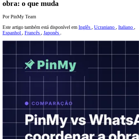
obra: o que muda
Por PinMy Team
Este artigo também está disponível em
Inglês
,
Ucraniano
,
Italiano
,
Espanhol
,
Francês
,
Japonês
.