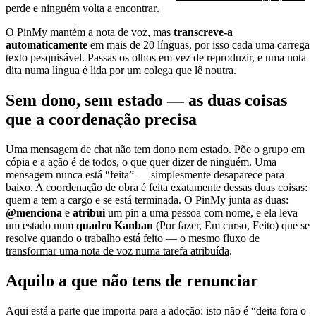
perde e ninguém volta a encontrar
.
O PinMy mantém a nota de voz, mas
transcreve-a
automaticamente
em mais de 20 línguas, por isso cada uma carrega
texto pesquisável. Passas os olhos em vez de reproduzir, e uma nota
dita numa língua é lida por um colega que lê noutra.
Sem dono, sem estado — as duas coisas
que a coordenação precisa
Uma mensagem de chat não tem dono nem estado. Põe o grupo em
cópia e a ação é de todos, o que quer dizer de ninguém. Uma
mensagem nunca está “feita” — simplesmente desaparece para
baixo. A coordenação de obra é feita exatamente dessas duas coisas:
quem a tem a cargo e se está terminada. O PinMy junta as duas:
@menciona
e
atribui
um pin a uma pessoa com nome, e ela leva
um estado num
quadro Kanban
(Por fazer, Em curso, Feito) que se
resolve quando o trabalho está feito — o mesmo fluxo de
transformar uma nota de voz numa tarefa atribuída
.
Aquilo a que não tens de renunciar
Aqui está a parte que importa para a adoção: isto não é “deita fora o