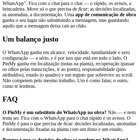
WhatsApp”. Fica com o chat para o chat — o rápido, os avisos, a
brincadeira. Move só o que precisa de
ficar
: as decisões localizadas,
as anomalias, a documentação. Uma
app de comunicação de obra
ganha o seu lugar não substituindo a mensagem, mas guardando
aquilo que a mensagem deixa cair ao chão.
Um balanço justo
O WhatsApp ganha em alcance, velocidade, familiaridade e zero
configuração — a sério, e é por isso que está em todo o lado. O
PinMy ganha em localização (notas na planta), recuperação (passar
os olhos pelas transcrições, ir ao ponto), responsabilidade (pins
atribuídos), estado (o quadro) e um registo que sobrevive ao scroll.
Não competem pelo mesmo trabalho. Um é como falas; o outro,
como te lembras.
FAQ
O PinMy é um substituto do WhatsApp na obra?
Não — e nem
tenta ser. Fica com o WhatsApp para o chat rápido e os avisos. O
PinMy é para o que precisa de ficar: decisões localizadas, anomalias
e documentação fixadas na planta com um dono e um estado.
Porque é que as decisões de obra se perdem no WhatsApp?