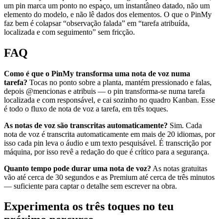
um pin marca um ponto no espaço, um instantâneo datado, não um
elemento do modelo, e não lê dados dos elementos. O que o PinMy
faz bem é colapsar “observação falada” em “tarefa atribuída,
localizada e com seguimento” sem fricção.
FAQ
Como é que o PinMy transforma uma nota de voz numa
tarefa?
Tocas no ponto sobre a planta, mantém pressionado e falas,
depois @mencionas e atribuis — o pin transforma-se numa tarefa
localizada e com responsável, e cai sozinho no quadro Kanban. Esse
é todo o fluxo de nota de voz a tarefa, em três toques.
As notas de voz são transcritas automaticamente?
Sim. Cada
nota de voz é transcrita automaticamente em mais de 20 idiomas, por
isso cada pin leva o áudio e um texto pesquisável. É transcrição por
máquina, por isso revê a redação do que é crítico para a segurança.
Quanto tempo pode durar uma nota de voz?
As notas gratuitas
vão até cerca de 30 segundos e as Premium até cerca de três minutos
— suficiente para captar o detalhe sem escrever na obra.
Experimenta os três toques no teu