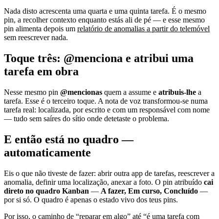
Nada disto acrescenta uma quarta e uma quinta tarefa. É o mesmo
pin, a recolher contexto enquanto estás ali de pé — e esse mesmo
pin alimenta depois um
relatório de anomalias a partir do telemóvel
sem reescrever nada.
Toque três: @menciona e atribui uma
tarefa em obra
Nesse mesmo pin
@mencionas
quem a assume e
atribuis-lhe
a
tarefa. Esse é o terceiro toque. A nota de voz transformou-se numa
tarefa real: localizada, por escrito e com um responsável com nome
— tudo sem saíres do sítio onde detetaste o problema.
E então está no quadro —
automaticamente
Eis o que não tiveste de fazer: abrir outra app de tarefas, reescrever a
anomalia, definir uma localização, anexar a foto. O pin atribuído
cai
direto no quadro Kanban
—
A fazer, Em curso, Concluído
—
por si só. O quadro é apenas o estado vivo dos teus pins.
Por isso, o caminho de “reparar em algo” até “é uma tarefa com