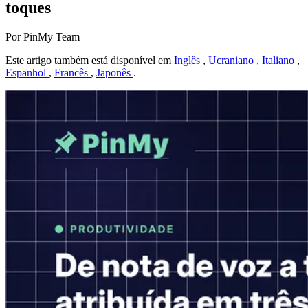
toques
Por PinMy Team
Este artigo também está disponível em
Inglês
,
Ucraniano
,
Italiano
,
Espanhol
,
Francês
,
Japonês
.