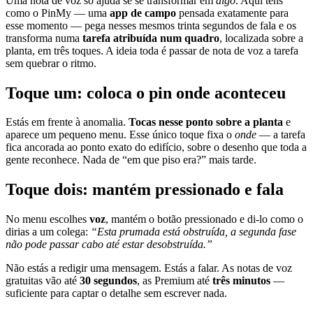
Uma nota de voz só ajuda se se transformar em
algo
. Aqui tens
como o PinMy — uma
app de campo
pensada exatamente para
esse momento — pega nesses mesmos trinta segundos de fala e os
transforma numa
tarefa atribuída num quadro
, localizada sobre a
planta, em três toques. A ideia toda é passar de nota de voz a tarefa
sem quebrar o ritmo.
Toque um: coloca o pin onde aconteceu
Estás em frente à anomalia.
Tocas nesse ponto sobre a planta
e
aparece um pequeno menu. Esse único toque fixa o
onde
— a tarefa
fica ancorada ao ponto exato do edifício, sobre o desenho que toda a
gente reconhece. Nada de “em que piso era?” mais tarde.
Toque dois: mantém pressionado e fala
No menu escolhes
voz
, mantém o botão pressionado e di-lo como o
dirias a um colega:
“Esta prumada está obstruída, a segunda fase
não pode passar cabo até estar desobstruída.”
Não estás a redigir uma mensagem. Estás a falar. As notas de voz
gratuitas vão até
30 segundos
, as Premium até
três minutos
—
suficiente para captar o detalhe sem escrever nada.