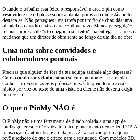
Quando o trabalho está feito, o responsável marca o pin como
resolvido
e ele esbate-se sobre a planta, por isso o que está aberto
destaca-se. Não persegues uma tarefa por um fio de chat; dás uma
olhadela ao quadro e vês o que continua vivo. Menos perseguição,
menos surpresas de “isto chegou a ser feito?” na entrega — a mesma
mudança que um diretor de obra sente ao longo de
um dia na obra
.
Uma nota sobre convidados e
colaboradores pontuais
Precisas que alguém de fora da tua equipa assinale algo depressa?
Com o
modo convidado
entram só com um nome — sem criar
conta — e deixam os seus próprios pins. Útil quando um aviso
rápido por voz ou texto de uma visita ou cliente não deveria exigir
um registo.
O que o PinMy NÃO é
O PinMy não é uma ferramenta de ditado colada a uma app de
tarefas genérica, e não substitui o teu planeamento nem o teu ERP. A
transcrição é automática e ampla, mas é transcrição por máquina —
revê a redação do que é crítico para a segurança. Com modelos 3D,