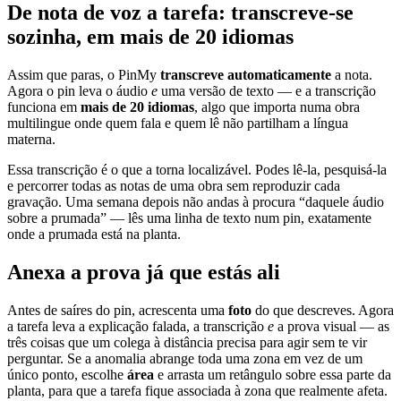
De nota de voz a tarefa: transcreve-se
sozinha, em mais de 20 idiomas
Assim que paras, o PinMy
transcreve automaticamente
a nota.
Agora o pin leva o áudio
e
uma versão de texto — e a transcrição
funciona em
mais de 20 idiomas
, algo que importa numa obra
multilingue onde quem fala e quem lê não partilham a língua
materna.
Essa transcrição é o que a torna localizável. Podes lê-la, pesquisá-la
e percorrer todas as notas de uma obra sem reproduzir cada
gravação. Uma semana depois não andas à procura “daquele áudio
sobre a prumada” — lês uma linha de texto num pin, exatamente
onde a prumada está na planta.
Anexa a prova já que estás ali
Antes de saíres do pin, acrescenta uma
foto
do que descreves. Agora
a tarefa leva a explicação falada, a transcrição
e
a prova visual — as
três coisas que um colega à distância precisa para agir sem te vir
perguntar. Se a anomalia abrange toda uma zona em vez de um
único ponto, escolhe
área
e arrasta um retângulo sobre essa parte da
planta, para que a tarefa fique associada à zona que realmente afeta.