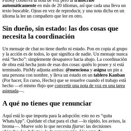
PinMy conserva la nota de voz pero la
transcribe
automáticamente
en más de 20 idiomas, así que cada una lleva un
texto buscable. Ojeas en vez de reproducir, y una nota dicha en un
idioma la lee un compañero que lee en otro.
Sin dueño, sin estado: las dos cosas que
necesita la coordinación
Un mensaje de chat no tiene dueño ni estado. Pon en copia al grupo
y la acción es de todos, lo que significa de nadie. Un mensaje nunca
está “hecho”: simplemente desaparece hacia abajo. La coordinación
de obra está hecha justo de esas dos cosas: quién lo posee y si está
terminado. PinMy adjunta ambas:
@menciona
y
asigna
un pin a
una persona con nombre, y lleva un estado en un
tablero Kanban
(Por hacer, En curso, Hecho) que se resuelve cuando el trabajo está
hecho —el mismo flujo que
convertir una nota de voz en una tarea
asignada
—.
A qué no tienes que renunciar
Aquí está lo que importa para la adopción: esto no es “quita
WhatsApp”. Quédate el chat para el chat —lo rápido, los avisos, la
broma—. Mueve solo lo que necesita
fijarse
: las decisiones