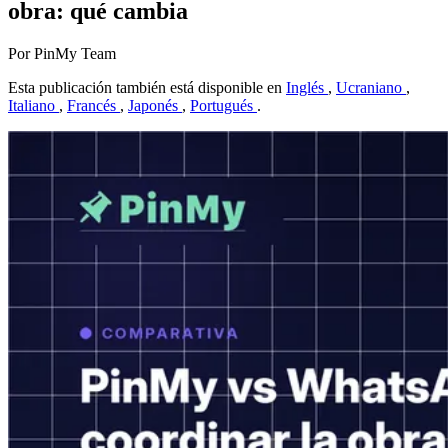
obra: qué cambia
Por PinMy Team
Esta publicación también está disponible en
Inglés
,
Ucraniano
,
Italiano
,
Francés
,
Japonés
,
Portugués
.