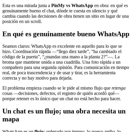
Esta es una mirada justa a
PinMy vs WhatsApp
en obra: en qué es
genuinamente bueno el chat, dónde te cuesta en silencio y qué
cambia cuando las decisiones de obra tienen un sitio en lugar de una
posición en un scroll.
En qué es genuinamente bueno WhatsApp
Seamos claros: WhatsApp es excelente en aquello para lo que se
hizo. Coordinación rápida —“llego diez tarde”, “ha cambiado el
código de la puerta”, “¿mandas una mano a la planta 2?”—. La
broma que mantiene unida a una cuadrilla. Una foto rápida a un
compañero para una segunda opinión. Para comunicación en tiempo
real, de poca trascendencia y de usar y tirar, es la herramienta
correcta y no hay motivo para dejarla.
El problema empieza cuando se le pide al mismo flujo que
retenga
cosas —decisiones, defectos, el registro de quién acordó qué—
porque retener es lo único que un chat no está hecho para hacer.
Un chat es un flujo; una obra necesita un
mapa
WhatsApp es un
flujo
: ordenado por tiempo, lo nuevo arriba, lo