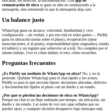
ubicadas, los defectos, la documentación. Una
app de
comunicación de obra
se gana su sitio no sustituyendo a la
mensajería, sino reteniendo lo que la mensajería deja caer.
Un balance justo
WhatsApp gana en alcance, velocidad, familiaridad y cero
configuración —de verdad, y por eso está en todas partes—. PinMy
gana en ubicación (notas sobre el plano), recuperación (ojear
transcripciones, ir al punto), responsabilidad (pins asignados), estado
(el tablero) y un registro que sobrevive al scroll. No compiten por el
mismo trabajo. Uno es cómo hablas; el otro, cómo recuerdas.
Preguntas frecuentes
¿Es PinMy un sustituto de WhatsApp en obra?
No, y no lo
pretende. Quédate WhatsApp para el chat rápido y los avisos.
PinMy es para lo que necesita fijarse: decisiones ubicadas, defectos
y documentación fijados al plano con un dueño y un estado.
¿Por qué se pierden las decisiones de obra en WhatsApp?
Porque un chat es un flujo ordenado por tiempo, sin ubicación, sin
dueño y sin estado. Las notas de voz son cajas selladas que no
puedes ojear, y cualquier decisión desaparece bajo mensajes más