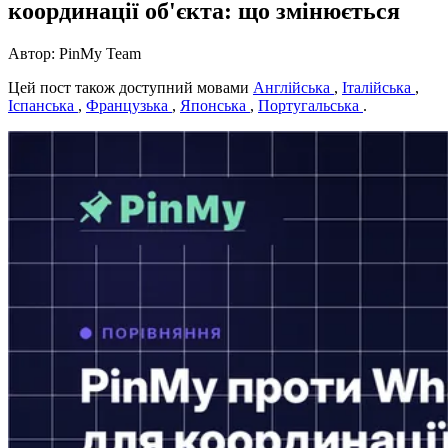
координації об'єкта: що змінюється
Автор: PinMy Team
Цей пост також доступний мовами
Англійська
,
Італійська
,
Іспанська
,
Французька
,
Японська
,
Португальська
.