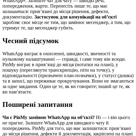
WhatsApp». Залиште чат для чату — швидкі речі,
попередження, жарти. Перенесіть лише те, що має
залишитися
: прив’язані до місця рішення, дефекти,
документацію.
Застосунок для комунікації на об’єкті
заробляє своє місце не тим, що замінює месенджер, а тим, що
утримує те, що месенджер губить.
Чесний підсумок
WhatsApp виграє в охопленні, швидкості, звичності та
нульовому налаштуванні — справді, і саме тому він всюди.
PinMy виграє в прив’язці до місця (нотатки на плані), у
пошуку (переглянути транскрипцію, піти на точку), у
відповідальності (призначені план-позначки), у статусі (дошка)
та в записі, що переживає прокручування. Вони не змагаються
за одне завдання. Один це те, як ви говорите; інший це те, як
ви пам’ятаєте.
Поширені запитання
Чи є PinMy заміною WhatsApp на об’єкті?
Ні — і він цього
не прагне. Залиште WhatsApp для швидкого чату й
попереджень. PinMy для того, що має залишитися: прив’язані
до місця рішення, дефекти й документація, закріплені на плані