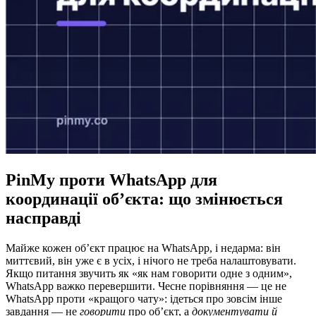
PinMy проти WhatsApp для
координації об’єкта: що змінюється
насправді
Майже кожен об’єкт працює на WhatsApp, і недарма: він
миттєвий, він уже є в усіх, і нічого не треба налаштовувати.
Якщо питання звучить як «як нам говорити одне з одним»,
WhatsApp важко перевершити. Чесне порівняння — це не
WhatsApp проти «кращого чату»: ідеться про зовсім інше
завдання — не
говорити
про об’єкт, а
документувати й