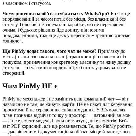
з власником і статусом.
Чому рішення на об’єкті губляться у WhatsApp?
Бо чат це
впорядкований за часом потік без місця, без власника й без
статусу. Голосові це запечатані коробки, які не переглянеш
очима, і будь-яке рішення йде донизу під новими
повідомленнями, тож «це десь у переписці» зрештою означає
«зникло».
Що PinMy додає такого, чого чат не може?
Прив’язку до
місця (план-позначки на плані), транскрипцію голосових із
пошуком, призначення конкретному власнику та живу дошку
статусів — ті частини координації, які потік утримувати не
створений.
Чим PinMy НЕ є
PinMy не месенджер і не замінить ваш командний чат — він
навмисно не там, де живуть жарти. Це не пакет для керування
проєктами й не середовище спільних даних. У 3D-моделях
план-позначка відмічає точку у просторі — датований знімок
— а не елемент моделі, і вона не зчитує дані елементів. Веб-
звіт PDF корисний, але ще розвивається. Те, що PinMy робить,
— дає рішенням і документації на об’єкті місце й запис, чого