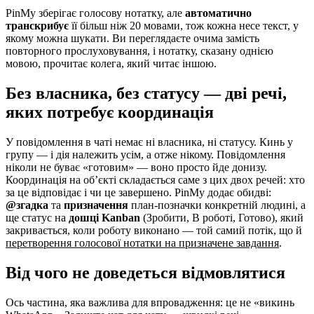
PinMy зберігає голосову нотатку, але
автоматично
транскрибує
її більш ніж 20 мовами, тож кожна несе текст, у
якому можна шукати. Ви переглядаєте очима замість
повторного прослуховування, і нотатку, сказану однією
мовою, прочитає колега, який читає іншою.
Без власника, без статусу — дві речі,
яких потребує координація
У повідомлення в чаті немає ні власника, ні статусу. Кинь у
групу — і дія належить усім, а отже нікому. Повідомлення
ніколи не буває «готовим» — воно просто йде донизу.
Координація на об’єкті складається саме з цих двох речей: хто
за це відповідає і чи це завершено. PinMy додає обидві:
@згадка
та
призначення
план-позначки конкретній людині, а
ще статус на
дошці Kanban
(Зробити, В роботі, Готово), який
закривається, коли роботу виконано — той самий потік, що й
перетворення голосової нотатки на призначене завдання
.
Від чого не доведеться відмовлятися
Ось частина, яка важлива для впровадження: це не «викинь