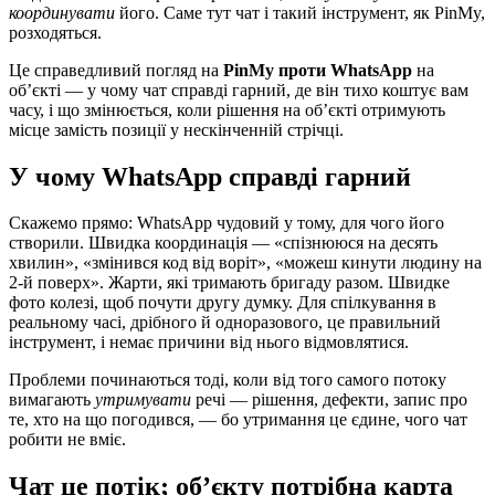
координувати
його. Саме тут чат і такий інструмент, як PinMy,
розходяться.
Це справедливий погляд на
PinMy проти WhatsApp
на
об’єкті — у чому чат справді гарний, де він тихо коштує вам
часу, і що змінюється, коли рішення на об’єкті отримують
місце замість позиції у нескінченній стрічці.
У чому WhatsApp справді гарний
Скажемо прямо: WhatsApp чудовий у тому, для чого його
створили. Швидка координація — «спізнююся на десять
хвилин», «змінився код від воріт», «можеш кинути людину на
2-й поверх». Жарти, які тримають бригаду разом. Швидке
фото колезі, щоб почути другу думку. Для спілкування в
реальному часі, дрібного й одноразового, це правильний
інструмент, і немає причини від нього відмовлятися.
Проблеми починаються тоді, коли від того самого потоку
вимагають
утримувати
речі — рішення, дефекти, запис про
те, хто на що погодився, — бо утримання це єдине, чого чат
робити не вміє.
Чат це потік; об’єкту потрібна карта