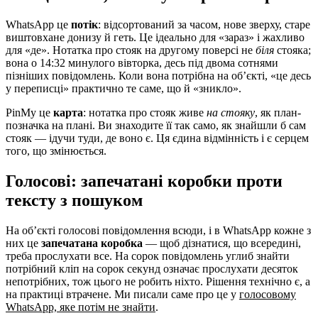
WhatsApp це
потік
: відсортований за часом, нове зверху, старе
виштовхане донизу й геть. Це ідеально для «зараз» і жахливо
для «де». Нотатка про стояк на другому поверсі не
біля
стояка;
вона о 14:32 минулого вівторка, десь під двома сотнями
пізніших повідомлень. Коли вона потрібна на об’єкті, «це десь
у переписці» практично те саме, що й «зникло».
PinMy це
карта
: нотатка про стояк живе
на стояку
, як план-
позначка на плані. Ви знаходите її так само, як знайшли б сам
стояк — ідучи туди, де воно є. Ця єдина відмінність і є серцем
того, що змінюється.
Голосові: запечатані коробки проти
тексту з пошуком
На об’єкті голосові повідомлення всюди, і в WhatsApp кожне з
них це
запечатана коробка
— щоб дізнатися, що всередині,
треба прослухати все. На сорок повідомлень углиб знайти
потрібний кліп на сорок секунд означає прослухати десяток
непотрібних, тож цього не робить ніхто. Рішення технічно є, а
на практиці втрачене. Ми писали саме про це у
голосовому
WhatsApp, яке потім не знайти
.